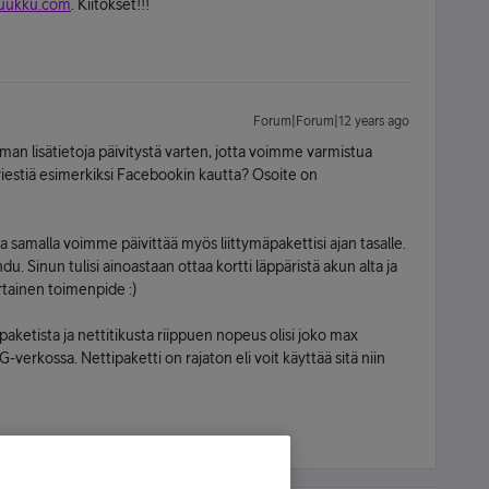
uukku.com
. Kiitokset!!!
Forum|Forum|12 years ago
eman lisätietoja päivitystä varten, jotta voimme varmistua
isviestiä esimerkiksi Facebookin kautta? Osoite on
 ja samalla voimme päivittää myös liittymäpakettisi ajan tasalle.
hdu. Sinun tulisi ainoastaan ottaa kortti läppäristä akun alta ja
rtainen toimenpide :)
aketista ja nettitikusta riippuen nopeus olisi joko max
verkossa. Nettipaketti on rajaton eli voit käyttää sitä niin