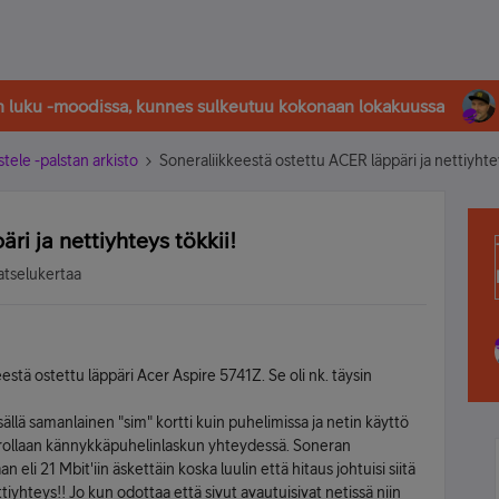
in luku -moodissa, kunnes sulkeutuu kokonaan lokakuussa
stele -palstan arkisto
Soneraliikkeestä ostettu ACER läppäri ja nettiyhtey
ri ja nettiyhteys tökkii!
atselukertaa
eestä ostettu läppäri Acer Aspire 5741Z. Se oli nk. täysin
isällä samanlainen "sim" kortti kuin puhelimissa ja netin käyttö
rollaan kännykkäpuhelinlaskun yhteydessä. Soneran
 eli 21 Mbit'iin äskettäin koska luulin että hitaus johtuisi siitä
ttiyhteys!! Jo kun odottaa että sivut avautuisivat netissä niin