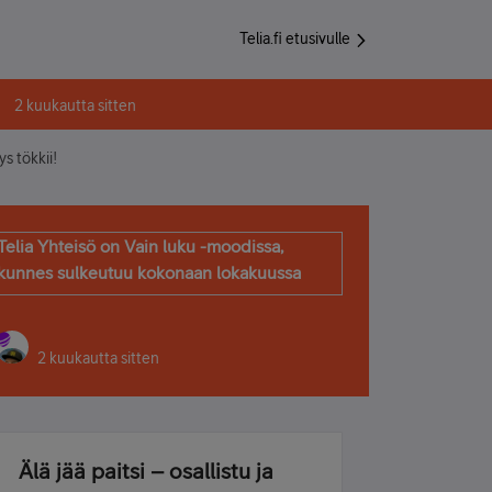
Telia.fi etusivulle
2 kuukautta sitten
s tökkii!
Telia Yhteisö on Vain luku -moodissa,
kunnes sulkeutuu kokonaan lokakuussa
2 kuukautta sitten
Älä jää paitsi – osallistu ja