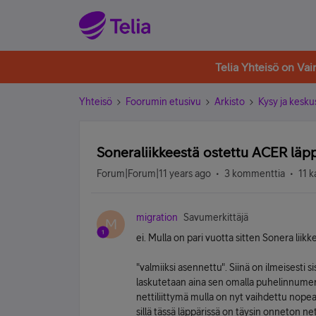
Telia Yhteisö on Va
Yhteisö
Foorumin etusivu
Arkisto
Kysy ja kesku
Soneraliikkeestä ostettu ACER läppä
Forum|Forum|11 years ago
3 kommenttia
11 k
migration
Savumerkittäjä
M
ei. Mulla on pari vuotta sitten Sonera liikk
"valmiiksi asennettu". Siinä on ilmeisesti s
laskutetaan aina sen omalla puhelinnume
nettiliittymä mulla on nyt vaihdettu nopeaan
sillä tässä läppärissä on täysin onneton ne