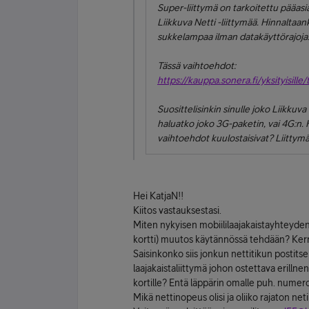
Super-liittymä on tarkoitettu pääasia
Liikkuva Netti -liittymää. Hinnaltaa
sukkelampaa ilman datakäyttörajoja
Tässä vaihtoehdot:
https://kauppa.sonera.fi/yksityisille
Suosittelisinkin sinulle joko Liikkuva
haluatko joko 3G-paketin, vai 4G:n. 
vaihtoehdot kuulostaisivat? Liittymä
Hei KatjaN!!
Kiitos vastauksestasi.
Miten nykyisen mobiililaajakaistayhteyden 
kortti) muutos käytännössä tehdään? Kerroi
Saisinkonko siis jonkun nettitikun postits
laajakaistaliittymä johon ostettava erillne
kortille? Entä läppärin omalle puh. numer
Mikä nettinopeus olisi ja oliiko rajaton 