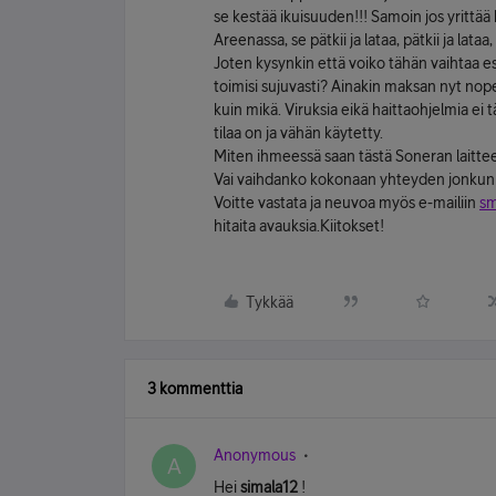
se kestää ikuisuuden!!! Samoin jos yrittä
Areenassa, se pätkii ja lataa, pätkii ja lataa
Joten kysynkin että voiko tähän vaihtaa es
toimisi sujuvasti? Ainakin maksan nyt nop
kuin mikä. Viruksia eikä haittaohjelmia ei t
tilaa on ja vähän käytetty.
Miten ihmeessä saan tästä Soneran laittee
Vai vaihdanko kokonaan yhteyden jonkun m
Voitte vastata ja neuvoa myös e-mailiin
sm
hitaita avauksia.Kiitokset!
Tykkää
3 kommenttia
Anonymous
A
Hei
simala12
!