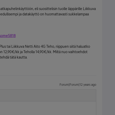
tkapuhelinkäyttöön, eli suosittelisin tuolle läppärille Liikkuva
on edullisempi ja datakäyttö on huomattavasti sukkelampaa
 d=some5818
 Plus tai Liikkuva Netti Aito 4G Teho, riippuen siitä haluatko
 on 12,90€/kk ja Teholla 14,90€/kk. Miltä nuo vaihtoehdot
 tehdä tätä kautta.
Forum|Forum|12 years ago