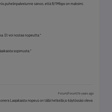
ös puhelinpalvelunne sanoo, että 8/1Mbps on maksimi.
ka. Et voi nostaa nopeutta."
räaikaista sopimusta."
Forum|Forum|16 years ago
Sonera Laajakaista nopeus on tällä hetkellä jo käytössäsi oleva