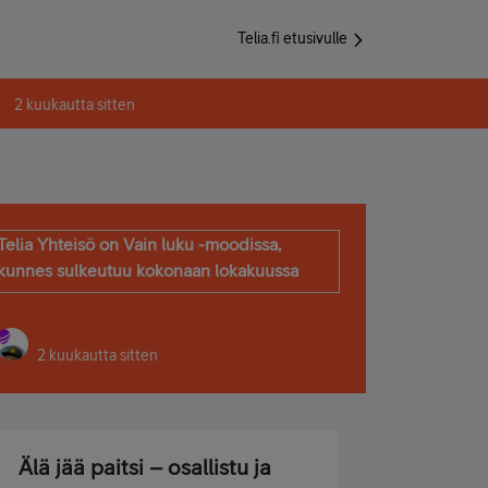
Telia.fi etusivulle
2 kuukautta sitten
Telia Yhteisö on Vain luku -moodissa,
kunnes sulkeutuu kokonaan lokakuussa
2 kuukautta sitten
Älä jää paitsi – osallistu ja