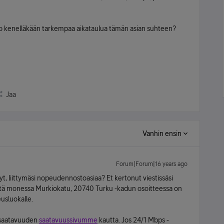
nko kenelläkään tarkempaa aikataulua tämän asian suhteen?
Jaa
Vanhin ensin
Forum|Forum|16 years ago
nyt, liittymäsi nopeudennostoasiaa? Et kertonut viestissäsi
tä monessa Murkiokatu, 20740 Turku -kadun osoitteessa on
usluokalle.
mäsaatavuuden
saatavuussivumme
kautta. Jos 24/1 Mbps -