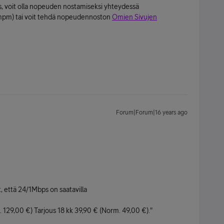
s, voit olla nopeuden nostamiseksi yhteydessä
pm) tai voit tehdä nopeudennoston
Omien Sivujen
Forum|Forum|16 years ago
, että 24/1Mbps on saatavilla
. 129,00 €) Tarjous 18 kk 39,90 € (Norm. 49,00 €)."