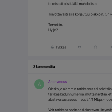
teknisesti olisi täällä mahdollista.
Toivottavasti asia korjautuu piakkoin. O
Terveisin,
Hylje2
Tykkää
3 kommenttia
Anonymous
A
Oletko jo aiemmin tarkistanut tai selvittä
tarkkaa kadunnumeroa, mutta näyttää, et
alustava saatavuus myös 24/1 Mbps -nope
Voit tarkistaa osoitteesi alustavan liitty