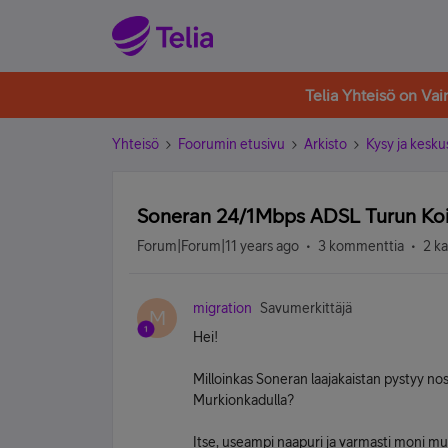
Telia Yhteisö on Va
Yhteisö
Foorumin etusivu
Arkisto
Kysy ja kesku
Soneran 24/1Mbps ADSL Turun Koi
Forum|Forum|11 years ago
3 kommenttia
2 k
migration
Savumerkittäjä
M
Hei!
Milloinkas Soneran laajakaistan pystyy no
Murkionkadulla?
Itse, useampi naapuri ja varmasti moni muu