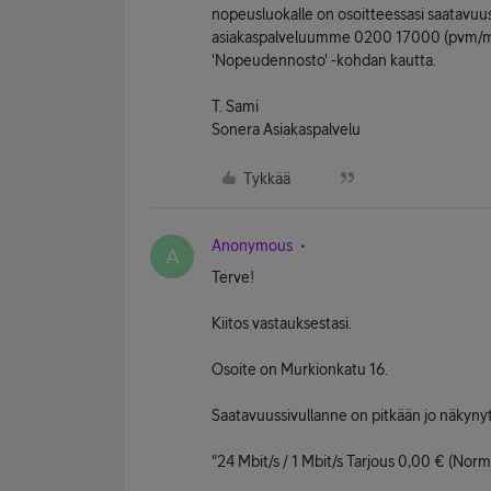
nopeusluokalle on osoitteessasi saatavuu
asiakaspalveluumme 0200 17000 (pvm/m
'Nopeudennosto' -kohdan kautta.
T. Sami
Sonera Asiakaspalvelu
Tykkää
Anonymous
A
Terve!
Kiitos vastauksestasi.
Osoite on Murkionkatu 16.
Saatavuussivullanne on pitkään jo näkynyt
"24 Mbit/s / 1 Mbit/s Tarjous 0,00 € (Norm