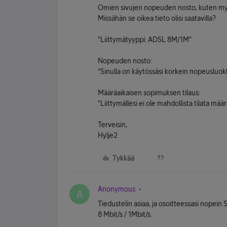
Omien sivujen nopeuden nosto, kuten my
Missähän se oikea tieto olisi saatavilla?
"Liittymätyyppi: ADSL 8M/1M"
Nopeuden nosto:
"Sinulla on käytössäsi korkein nopeusluok
Määräaikaisen sopimuksen tilaus:
"Liittymällesi ei ole mahdollista tilata mää
Terveisin,
Hylje2
Tykkää
Anonymous
A
Tiedustelin asiaa, ja osoitteessasi nopein 
8 Mbit/s / 1Mbit/s.