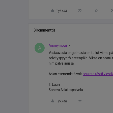
Tykkää
3 kommenttia
Anonymous
A
Vastaavasta ongelmasta on tullut viime päi
selvityspyyntö eteenpäin. Vikaa on saatu r
nimipalvelimissa.
Asian etenemistä voit
seurata tässä viesti
T. Lauri
Sonera Asiakaspalvelu
Tykkää