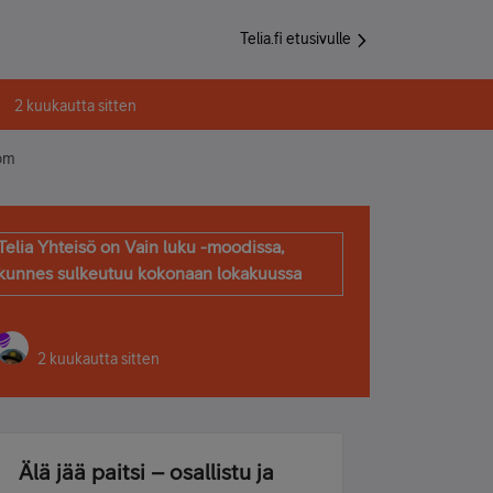
Telia.fi etusivulle
2 kuukautta sitten
com
Telia Yhteisö on Vain luku -moodissa,
kunnes sulkeutuu kokonaan lokakuussa
2 kuukautta sitten
Älä jää paitsi – osallistu ja