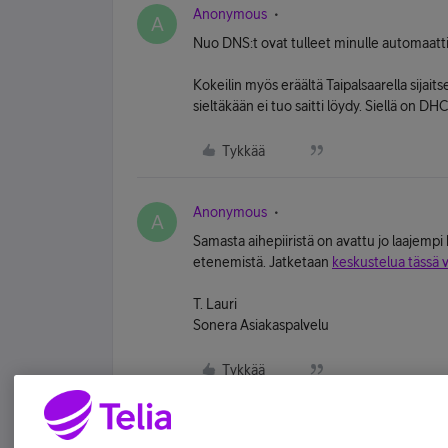
Anonymous
A
Nuo DNS:t ovat tulleet minulle automaatt
Kokeilin myös eräältä Taipalsaarella sijait
sieltäkään ei tuo saitti löydy. Siellä on 
Tykkää
Anonymous
A
Samasta aihepiiristä on avattu jo laajemp
etenemistä. Jatketaan
keskustelua tässä v
T. Lauri
Sonera Asiakaspalvelu
Tykkää