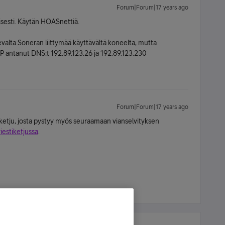
Forum|Forum|17 years ago
isesti. Käytän HOASnettiä.
sevalta Soneran liittymää käyttävältä koneelta, mutta
DHCP antanut DNS:t 192.89.123.26 ja 192.89.123.230
Forum|Forum|17 years ago
i ketju, josta pystyy myös seuraamaan vianselvityksen
iestiketjussa
.