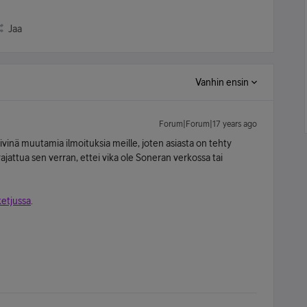
Jaa
Vanhin ensin
Forum|Forum|17 years ago
vinä muutamia ilmoituksia meille, joten asiasta on tehty
ajattua sen verran, ettei vika ole Soneran verkossa tai
ketjussa
.