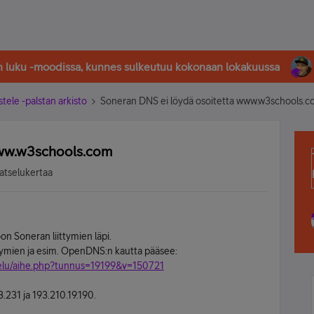
in luku -moodissa, kunnes sulkeutuu kokonaan lokakuussa
stele -palstan arkisto
Soneran DNS ei löydä osoitetta www.w3schools.
www.w3schools.com
atselukertaa
on Soneran liittymien läpi.
tymien ja esim. OpenDNS:n kautta pääsee:
telu/aihe.php?tunnus=19199&v=150721
.231 ja 193.210.19.190.