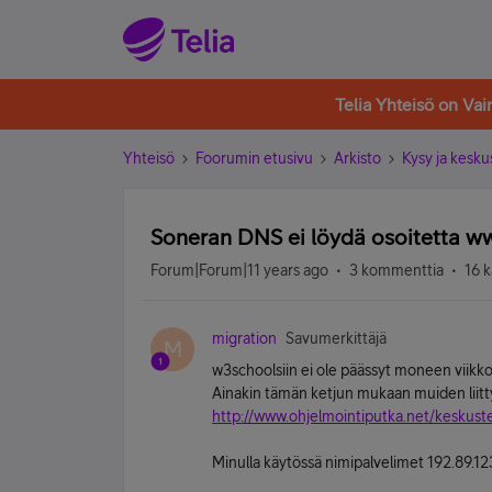
Telia Yhteisö on Va
Yhteisö
Foorumin etusivu
Arkisto
Kysy ja kesku
Soneran DNS ei löydä osoitetta 
Forum|Forum|11 years ago
3 kommenttia
16 k
migration
Savumerkittäjä
M
w3schoolsiin ei ole päässyt moneen viikko
Ainakin tämän ketjun mukaan muiden liit
http://www.ohjelmointiputka.net/keskus
Minulla käytössä nimipalvelimet 192.89.123