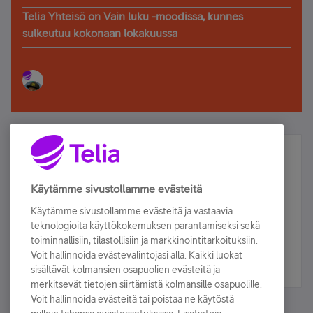
Telia Yhteisö on Vain luku -moodissa, kunnes
sulkeutuu kokonaan lokakuussa
Älä jää paitsi – osallistu ja voita!
Tilaa Telian uutiskirje ja olet mukana arvonnassa.
Käytämme sivustollamme evästeitä
Samalla saat parhaat asiakasedut suoraan
Käytämme sivustollamme evästeitä ja vastaavia
sähköpostiisi.
teknologioita käyttökokemuksen parantamiseksi sekä
toiminnallisiin, tilastollisiin ja markkinointitarkoituksiin.
Voit hallinnoida evästevalintojasi alla. Kaikki luokat
Tilaa nyt
sisältävät kolmansien osapuolien evästeitä ja
merkitsevät tietojen siirtämistä kolmansille osapuolille.
Voit hallinnoida evästeitä tai poistaa ne käytöstä