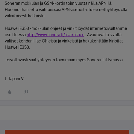
Soneran mokkulan ja GSM-kortin toimivuutta näillä APN:llä.
Huomioithan, että vaihtaessasi APN-asetusta, tulee nettiyhteys olla
väliaikaisesti katkaistu.
Huawei E353 -mokkulan ohjeet ja vinkit löydät internetsivuiltamme
osoitteessa
http://www.sonera.fi/asiakastuki
. Avautuvalta sivulta
valitset kohdan Hae Ohjeista ja vinkeistä ja hakukenttään kirjoitat
Huawei E353.
Toivottavasti saat yhteyden toimimaan myös Soneran liittymässä.
t: Tapani V