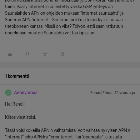
kortin kanssa mutta Soneran mokkulan ja GSM-kortin kanssa laite ei
toimi. Pääsy Internetiin on estetty vaikka GSM-yhteys on.
Saunalahden APN on ohjeiden mukaan "internet.saunalahti" ja
Soneran APN "internet". Soneran mokkula toimii kyllä suoraan
tietokoneen kanssa. Missä on vika? Toivon, että saan ratkaisun
ongelmaan muuten Saunalahti voittaa kiplailun.
1 kommentti
Anonymous
Forum|Forum|12 years ago
A
Hei Randi!
Kiitos viestistäsi.
Tässä voisi kokeilla APN:n vaihtamista. Voit vaihtaa nykyisen APN:n
"internet" joko APN:ksi "prointernet " tai "opengate" ja testata