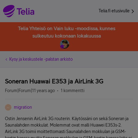
Telia.fi etusivulle
Telia Yhteisö on Vain luku -moodissa, kunnes
sulkeutuu kokonaan lokakuussa
Kysy ja keskustele -palstan arkisto
Soneran Huawai E353 ja AirLink 3G
Forum|Forum|11 years ago
1 kommentti
migration
M
Ostin Jensenin AirLink 3G routerin. Käytössäni on sekä Soneran ja
Saunalahden mokkulat. Molemmat ovat malli Huawei E353s-2.
AirLink 3G toimii moittettomasti Saunalahden mokkulan ja GSM-