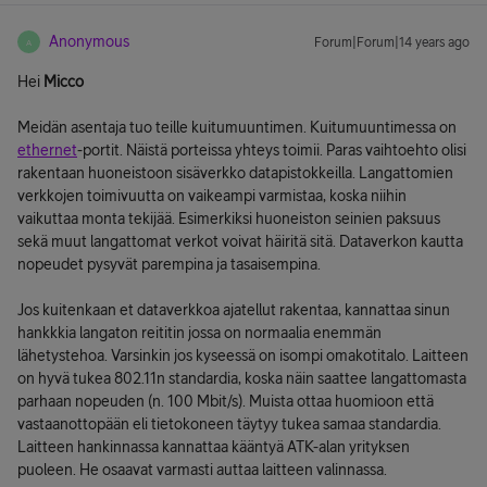
Anonymous
Forum|Forum|14 years ago
A
Hei
Micco
Meidän asentaja tuo teille kuitumuuntimen. Kuitumuuntimessa on
ethernet
-portit. Näistä porteissa yhteys toimii. Paras vaihtoehto olisi
rakentaan huoneistoon sisäverkko datapistokkeilla. Langattomien
verkkojen toimivuutta on vaikeampi varmistaa, koska niihin
vaikuttaa monta tekijää. Esimerkiksi huoneiston seinien paksuus
sekä muut langattomat verkot voivat häiritä sitä. Dataverkon kautta
nopeudet pysyvät parempina ja tasaisempina.
Jos kuitenkaan et dataverkkoa ajatellut rakentaa, kannattaa sinun
hankkkia langaton reititin jossa on normaalia enemmän
lähetystehoa. Varsinkin jos kyseessä on isompi omakotitalo. Laitteen
on hyvä tukea 802.11n standardia, koska näin saattee langattomasta
parhaan nopeuden (n. 100 Mbit/s). Muista ottaa huomioon että
vastaanottopään eli tietokoneen täytyy tukea samaa standardia.
Laitteen hankinnassa kannattaa kääntyä ATK-alan yrityksen
puoleen. He osaavat varmasti auttaa laitteen valinnassa.