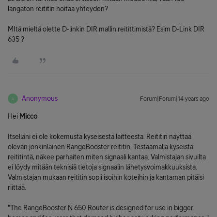
langaton reititin hoitaa yhteyden?
MItä mieltä olette D-linkin DIR mallin reitittimistä? Esim D-Link DIR
635 ?
Anonymous
Forum|Forum|14 years ago
A
Hei
Micco
Itselläni ei ole kokemusta kyseisestä laitteesta. Reititin näyttää
olevan jonkinlainen RangeBooster reititin. Testaamalla kyseistä
reititintä, näkee parhaiten miten signaali kantaa. Valmistajan sivuilta
ei löydy mitään teknisiä tietoja signaalin lähetysvoimakkuuksista.
Valmistajan mukaan reititin sopii isoihin koteihin ja kantaman pitäisi
riittää.
"The RangeBooster N 650 Router is designed for use in bigger