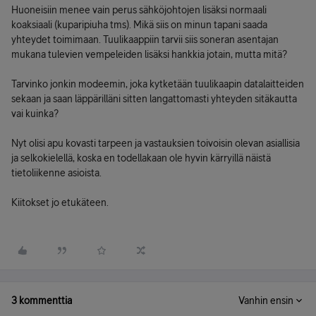
Huoneisiin menee vain perus sähköjohtojen lisäksi normaali
koaksiaali (kuparipiuha tms). Mikä siis on minun tapani saada
yhteydet toimimaan. Tuulikaappiin tarvii siis soneran asentajan
mukana tulevien vempeleiden lisäksi hankkia jotain, mutta mitä?
Tarvinko jonkin modeemin, joka kytketään tuulikaapin datalaitteiden
sekaan ja saan läppärilläni sitten langattomasti yhteyden sitäkautta
vai kuinka?
Nyt olisi apu kovasti tarpeen ja vastauksien toivoisin olevan asiallisia
ja selkokielellä, koska en todellakaan ole hyvin kärryillä näistä
tietoliikenne asioista.
Kiitokset jo etukäteen.
3 kommenttia
Vanhin ensin