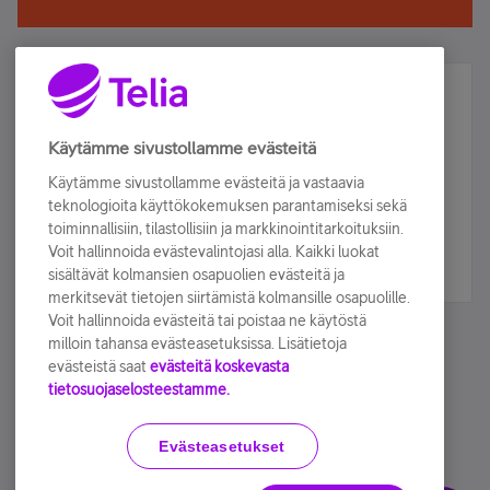
Älä jää paitsi – osallistu ja voita!
Tilaa Telian uutiskirje ja olet mukana arvonnassa.
Käytämme sivustollamme evästeitä
Samalla saat parhaat asiakasedut suoraan
Käytämme sivustollamme evästeitä ja vastaavia
sähköpostiisi.
teknologioita käyttökokemuksen parantamiseksi sekä
toiminnallisiin, tilastollisiin ja markkinointitarkoituksiin.
Voit hallinnoida evästevalintojasi alla. Kaikki luokat
Tilaa nyt
sisältävät kolmansien osapuolien evästeitä ja
merkitsevät tietojen siirtämistä kolmansille osapuolille.
Voit hallinnoida evästeitä tai poistaa ne käytöstä
milloin tahansa evästeasetuksissa. Lisätietoja
evästeistä saat
evästeitä koskevasta
tietosuojaselosteestamme.
Käyttöehdot
Accessibility statement
Evästeasetukset