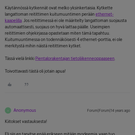
Käytännössä kytkennät ovat melko yksinkertaisia. Kytkette
langattoman reitittimen kuitumuuntimen perään
ethernet-
kaapelilla
. Jos reitittimessä ei ole määritelty langattoman suojausta
automaattisesti, suojaus on hyvä laittaa päälle. Useimpien
reitittimien ohjekirjassa opastetaan miten tämä tapahtuu.
Kuitumuuntimessa on todennäköisesti 4 ethernet-porttia, ei ole
merkitystä mihin näistä reitittimen kytket.
Tässä vielä linkki
Pientalorakentajan tietoliikenneoppaaseen
.
Toivottavasti tästä oli jotain apua!
Anonymous
Forum|Forum|14 years ago
A
Kiitokset vastauksesta!
Eli siis en tarvitse enää erikseen mitään modeemia, vaan tuo