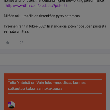
homes and for users that demand higher networking performance."
-
http://www.dlink.com/products/?pid=487
Mitään takuuta tälle en tietenkään pysty antamaan.
Kyseinen reititin tukee 802.11n standardia, joten nopeuden puolesta
sen pitäisi riittää.
Telia Yhteisö on Vain luku -moodissa, kunnes
sulkeutuu kokonaan lokakuussa