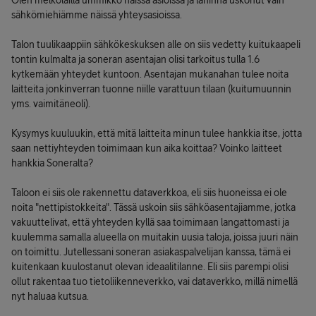
Olen melkolailla ummikko näissä asioissa ja lähinnä uskonut vain
sähkömiehiämme näissä yhteysasioissa.
Talon tuulikaappiin sähkökeskuksen alle on siis vedetty kuitukaapeli
tontin kulmalta ja soneran asentajan olisi tarkoitus tulla 1.6
kytkemään yhteydet kuntoon. Asentajan mukanahan tulee noita
laitteita jonkinverran tuonne niille varattuun tilaan (kuitumuunnin
yms. vaimitäneoli).
Kysymys kuuluukin, että mitä laitteita minun tulee hankkia itse, jotta
saan nettiyhteyden toimimaan kun aika koittaa? Voinko laitteet
hankkia Soneralta?
Taloon ei siis ole rakennettu dataverkkoa, eli siis huoneissa ei ole
noita "nettipistokkeita". Tässä uskoin siis sähköasentajiamme, jotka
vakuuttelivat, että yhteyden kyllä saa toimimaan langattomasti ja
kuulemma samalla alueella on muitakin uusia taloja, joissa juuri näin
on toimittu. Jutellessani soneran asiakaspalvelijan kanssa, tämä ei
kuitenkaan kuulostanut olevan ideaalitilanne. Eli siis parempi olisi
ollut rakentaa tuo tietoliikenneverkko, vai dataverkko, millä nimellä
nyt haluaa kutsua.