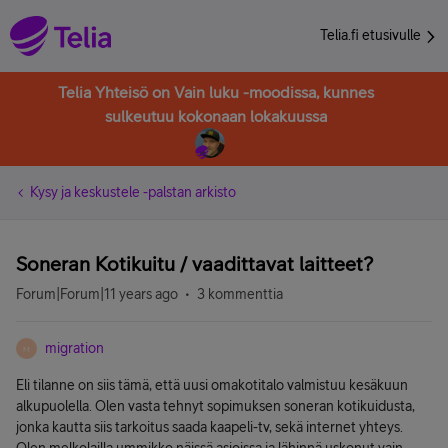
Telia.fi etusivulle
Telia Yhteisö on Vain luku -moodissa, kunnes
sulkeutuu kokonaan lokakuussa
Kysy ja keskustele -palstan arkisto
Soneran Kotikuitu / vaadittavat laitteet?
Forum|Forum|11 years ago
3 kommenttia
migration
M
Eli tilanne on siis tämä, että uusi omakotitalo valmistuu kesäkuun
alkupuolella. Olen vasta tehnyt sopimuksen soneran kotikuidusta,
jonka kautta siis tarkoitus saada kaapeli-tv, sekä internet yhteys.