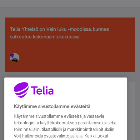
Telia Yhteisö on Vain luku -moodissa, kunnes
sulkeutuu kokonaan lokakuussa
Älä jää paitsi – osallistu ja voita!
Tilaa Telian uutiskirje ja olet mukana arvonnassa.
Käytämme sivustollamme evästeitä
Samalla saat parhaat asiakasedut suoraan
Käytämme sivustollamme evästeitä ja vastaavia
sähköpostiisi.
teknologioita käyttökokemuksen parantamiseksi sekä
toiminnallisiin, tilastollisiin ja markkinointitarkoituksiin.
Voit hallinnoida evästevalintojasi alla. Kaikki luokat
Tilaa nyt