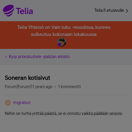
Telia.fi etusivulle
Telia Yhteisö on Vain luku -moodissa, kunnes
sulkeutuu kokonaan lokakuussa
Kysy ja keskustele -palstan arkisto
Soneran kotisivut
Forum|Forum|11 years ago
1 kommentti
migration
M
Niihin on turha yrittää päästä, se ei onnistu vaikka päällään seisoisi.