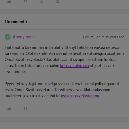
1 kommentti
Anonymous
Forum|Forum|15 years ago
A
Tietämättä tarkemmin mitä olet yrittänyt tehdä on vaikea neuvoa
tarkemmin. Oletko kuitenkin saanut aktivoitua kotisivujesi osoitteen
Omat Sivut palvelusta? Jos olet saanut sivujen osoitteen luotua
suosittelen tutustumaan näihin
kotisivu ohjeisiin
ohjeet- ja vinkit
sivultamme.
Pyydetyt käyttäjätunnukset ja salasanat ovat samat joilla kirjaudut
esim. Omat Sivut palveluun. Tarvittaessa voit tilata salasanan
uudelleen joko tekstiviestinä tai
asiakaspalvelustamme
.