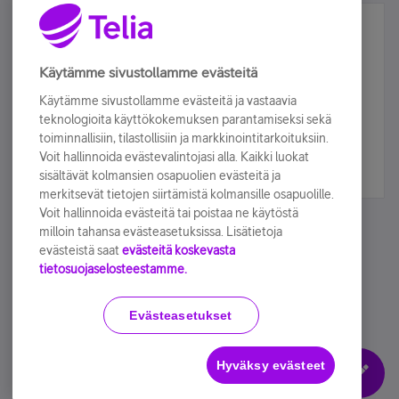
Älä jää paitsi – osallistu ja voita!
Tilaa Telian uutiskirje ja olet mukana arvonnassa.
Käytämme sivustollamme evästeitä
Samalla saat parhaat asiakasedut suoraan
Käytämme sivustollamme evästeitä ja vastaavia
sähköpostiisi.
teknologioita käyttökokemuksen parantamiseksi sekä
toiminnallisiin, tilastollisiin ja markkinointitarkoituksiin.
Voit hallinnoida evästevalintojasi alla. Kaikki luokat
Tilaa nyt
sisältävät kolmansien osapuolien evästeitä ja
merkitsevät tietojen siirtämistä kolmansille osapuolille.
Voit hallinnoida evästeitä tai poistaa ne käytöstä
milloin tahansa evästeasetuksissa. Lisätietoja
evästeistä saat
evästeitä koskevasta
tietosuojaselosteestamme.
Käyttöehdot
Accessibility statement
Evästeasetukset
Hyväksy evästeet
Evästeasetukset