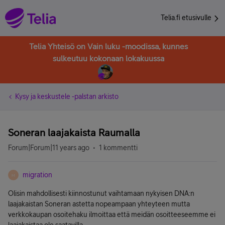
Telia.fi etusivulle
Telia Yhteisö on Vain luku -moodissa, kunnes
sulkeutuu kokonaan lokakuussa
Kysy ja keskustele -palstan arkisto
Soneran laajakaista Raumalla
Forum|Forum|11 years ago
1 kommentti
migration
M
Olisin mahdollisesti kiinnostunut vaihtamaan nykyisen DNA:n
laajakaistan Soneran astetta nopeampaan yhteyteen mutta
verkkokaupan osoitehaku ilmoittaa että meidän osoitteeseemme ei