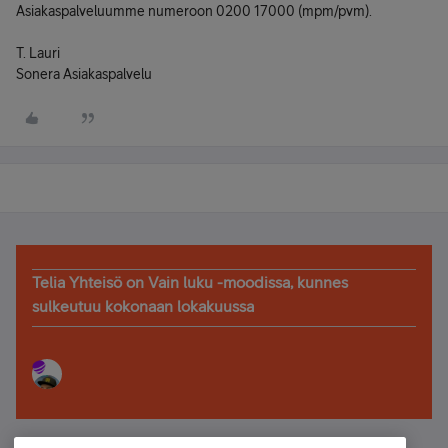
Asiakaspalveluumme numeroon 0200 17000 (mpm/pvm).
T. Lauri
Sonera Asiakaspalvelu
Telia Yhteisö on Vain luku -moodissa, kunnes
sulkeutuu kokonaan lokakuussa