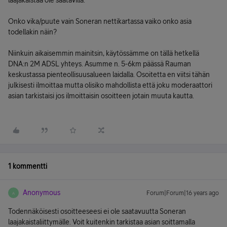
laajakaistaa ole saatavilla.
Onko vika/puute vain Soneran nettikartassa vaiko onko asia
todellakin näin?
Niinkuin aikaisemmin mainitsin, käytössämme on tällä hetkellä
DNA:n 2M ADSL yhteys. Asumme n. 5-6km päässä Rauman
keskustassa pienteollisuusalueen laidalla. Osoitetta en viitsi tähän
julkisesti ilmoittaa mutta olisiko mahdollista että joku moderaattori
asian tarkistaisi jos ilmoittaisin osoitteen jotain muuta kautta.
1 kommentti
Anonymous
Forum|Forum|16 years ago
A
Todennäköisesti osoitteeseesi ei ole saatavuutta Soneran
laajakaistaliittymälle. Voit kuitenkin tarkistaa asian soittamalla