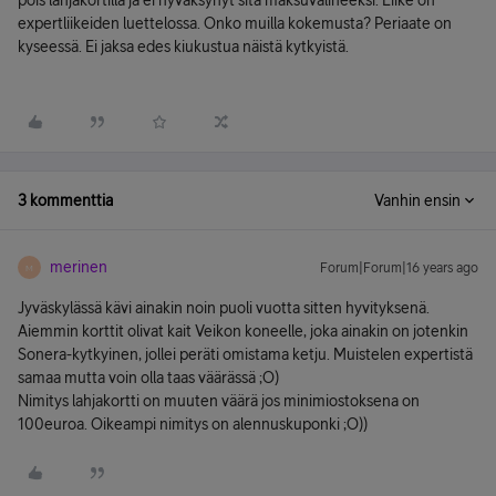
pois lahjakortilla ja ei hyväksynyt sitä maksuvälineeksi. Liike on
expertliikeiden luettelossa. Onko muilla kokemusta? Periaate on
kyseessä. Ei jaksa edes kiukustua näistä kytkyistä.
3 kommenttia
Vanhin ensin
merinen
Forum|Forum|16 years ago
M
Jyväskylässä kävi ainakin noin puoli vuotta sitten hyvityksenä.
Aiemmin korttit olivat kait Veikon koneelle, joka ainakin on jotenkin
Sonera-kytkyinen, jollei peräti omistama ketju. Muistelen expertistä
samaa mutta voin olla taas väärässä ;O)
Nimitys lahjakortti on muuten väärä jos minimiostoksena on
100euroa. Oikeampi nimitys on alennuskuponki ;O))