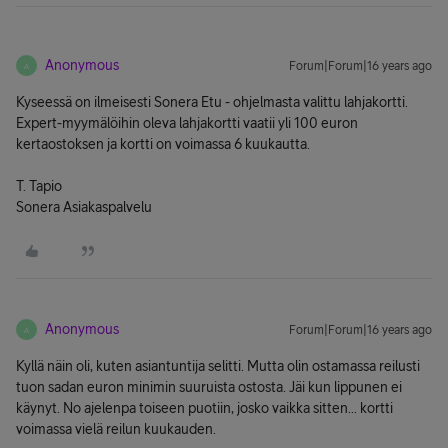
Anonymous
Forum|Forum|16 years ago
A
Kyseessä on ilmeisesti Sonera Etu - ohjelmasta valittu lahjakortti.
Expert-myymälöihin oleva lahjakortti vaatii yli 100 euron
kertaostoksen ja kortti on voimassa 6 kuukautta.
T. Tapio
Sonera Asiakaspalvelu
Anonymous
Forum|Forum|16 years ago
A
Kyllä näin oli, kuten asiantuntija selitti. Mutta olin ostamassa reilusti
tuon sadan euron minimin suuruista ostosta. Jäi kun lippunen ei
käynyt. No ajelenpa toiseen puotiin, josko vaikka sitten... kortti
voimassa vielä reilun kuukauden.