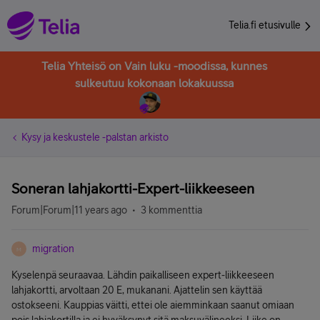
Telia.fi etusivulle
Telia Yhteisö on Vain luku -moodissa, kunnes
sulkeutuu kokonaan lokakuussa
Kysy ja keskustele -palstan arkisto
Soneran lahjakortti-Expert-liikkeeseen
Forum|Forum|11 years ago
3 kommenttia
migration
M
Kyselenpä seuraavaa. Lähdin paikalliseen expert-liikkeeseen
lahjakortti, arvoltaan 20 E, mukanani. Ajattelin sen käyttää
ostokseeni. Kauppias väitti, ettei ole aiemminkaan saanut omiaan