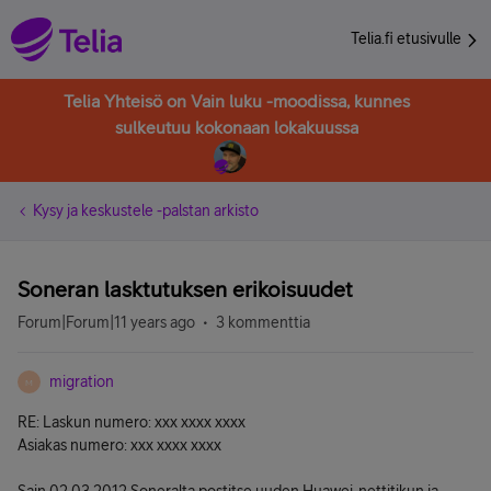
Telia.fi etusivulle
Telia Yhteisö on Vain luku -moodissa, kunnes
sulkeutuu kokonaan lokakuussa
Kysy ja keskustele -palstan arkisto
Soneran lasktutuksen erikoisuudet
Forum|Forum|11 years ago
3 kommenttia
migration
M
RE: Laskun numero: xxx xxxx xxxx
Asiakas numero: xxx xxxx xxxx