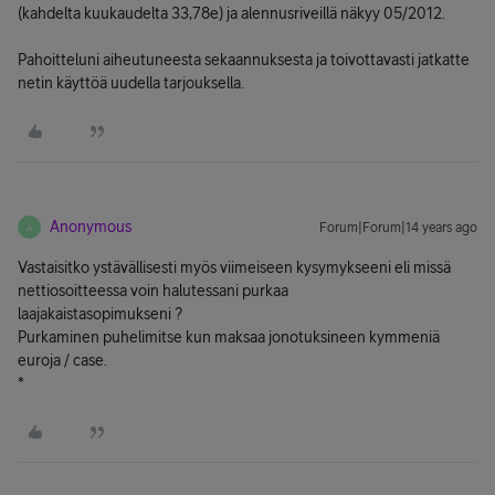
(kahdelta kuukaudelta 33,78e) ja alennusriveillä näkyy 05/2012.
Pahoitteluni aiheutuneesta sekaannuksesta ja toivottavasti jatkatte
netin käyttöä uudella tarjouksella.
Anonymous
Forum|Forum|14 years ago
A
Vastaisitko ystävällisesti myös viimeiseen kysymykseeni eli missä
nettiosoitteessa voin halutessani purkaa
laajakaistasopimukseni ?
Purkaminen puhelimitse kun maksaa jonotuksineen kymmeniä
euroja / case.
*