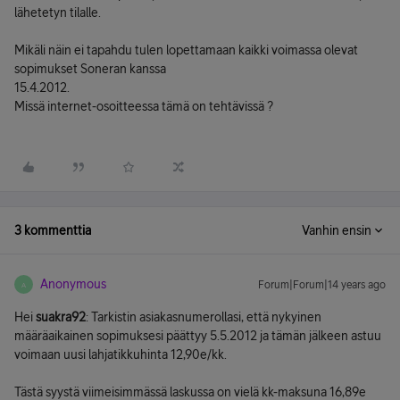
lähetetyn tilalle.
Mikäli näin ei tapahdu tulen lopettamaan kaikki voimassa olevat
sopimukset Soneran kanssa
15.4.2012.
Missä internet-osoitteessa tämä on tehtävissä ?
3 kommenttia
Vanhin ensin
Anonymous
Forum|Forum|14 years ago
A
Hei
suakra92
: Tarkistin asiakasnumerollasi, että nykyinen
määräaikainen sopimuksesi päättyy 5.5.2012 ja tämän jälkeen astuu
voimaan uusi lahjatikkuhinta 12,90e/kk.
Tästä syystä viimeisimmässä laskussa on vielä kk-maksuna 16,89e