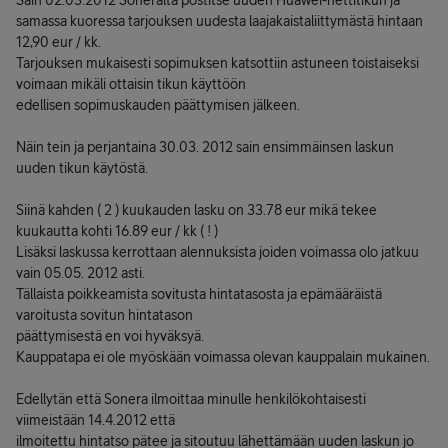
Sain 02.03.2012 Soneralta postitse uuden Huawei-nettitikun ja
samassa kuoressa tarjouksen uudesta laajakaistaliittymästä hintaan
12,90 eur / kk.
Tarjouksen mukaisesti sopimuksen katsottiin astuneen toistaiseksi
voimaan mikäli ottaisin tikun käyttöön
edellisen sopimuskauden päättymisen jälkeen.
Näin tein ja perjantaina 30.03. 2012 sain ensimmäinsen laskun
uuden tikun käytöstä.
Siinä kahden ( 2 ) kuukauden lasku on 33.78 eur mikä tekee
kuukautta kohti 16.89 eur / kk ( ! )
Lisäksi laskussa kerrottaan alennuksista joiden voimassa olo jatkuu
vain 05.05. 2012 asti.
Tällaista poikkeamista sovitusta hintatasosta ja epämääräistä
varoitusta sovitun hintatason
päättymisestä en voi hyväksyä.
Kauppatapa ei ole myöskään voimassa olevan kauppalain mukainen.
Edellytän että Sonera ilmoittaa minulle henkilökohtaisesti
viimeistään 14.4.2012 että
ilmoitettu hintatso pätee ja sitoutuu lähettämään uuden laskun jo