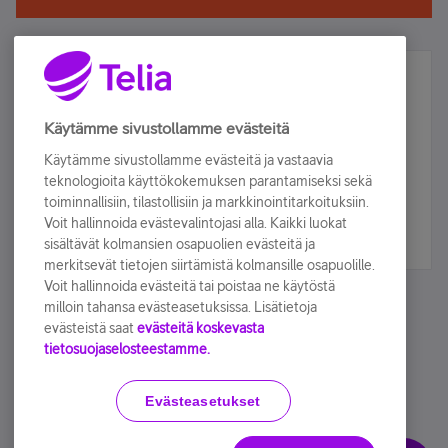
Älä jää paitsi – osallistu ja voita!
Tilaa Telian uutiskirje ja olet mukana arvonnassa.
Käytämme sivustollamme evästeitä
Samalla saat parhaat asiakasedut suoraan
Käytämme sivustollamme evästeitä ja vastaavia
sähköpostiisi.
teknologioita käyttökokemuksen parantamiseksi sekä
toiminnallisiin, tilastollisiin ja markkinointitarkoituksiin.
Voit hallinnoida evästevalintojasi alla. Kaikki luokat
Tilaa nyt
sisältävät kolmansien osapuolien evästeitä ja
merkitsevät tietojen siirtämistä kolmansille osapuolille.
Voit hallinnoida evästeitä tai poistaa ne käytöstä
milloin tahansa evästeasetuksissa. Lisätietoja
evästeistä saat
evästeitä koskevasta
tietosuojaselosteestamme.
Käyttöehdot
Accessibility statement
Evästeasetukset