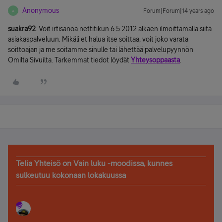
Anonymous
Forum|Forum|14 years ago
A
suakra92
: Voit irtisanoa nettitikun 6.5.2012 alkaen ilmoittamalla siitä
asiakaspalveluun. Mikäli et halua itse soittaa, voit joko varata
soittoajan ja me soitamme sinulle tai lähettää palvelupyynnön
Omilta Sivuilta. Tarkemmat tiedot löydät
Yhteysoppaasta
.
Telia Yhteisö on Vain luku -moodissa, kunnes
sulkeutuu kokonaan lokakuussa