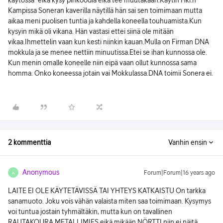
käytössä" eikä kysy pinkoodia eikä tee muutakaan.Käytin Hki:n
Kampissa Soneran kaverilla näytillä hän sai sen toimimaan mutta
aikaa meni puolisen tuntia ja kahdella koneella touhuamista.Kun
kysyin mikä oli vikana. Hän vastasi ettei siinä ole mitään
vikaa.Ihmettelin vaan kun kesti niinkin kauan.Mulla on Firman DNA
mokkula ja se menee nettiin minuutissa.Etei se ihan kunnossa ole.
Kun menin omalle koneelle niin eipä vaan ollut kunnossa sama
homma. Onko koneessa jotain vai Mokkulassa.DNA toimii Sonera ei.
2 kommenttia
Vanhin ensin
Anonymous
Forum|Forum|16 years ago
A
LAITE EI OLE KÄYTETÄVISSÄ TAI YHTEYS KATKAISTU On tarkka
sanamuoto. Joku vois vähän valaista miten saa toimimaan. Kysymys
voi tuntua jostain tyhmältäkin, mutta kun on tavallinen
RAUTAKOURA METALLIMIES eikä mikään NÖRTTI niin ei näitä