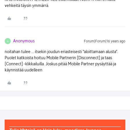
vehkeitä täysin ymmärrä.
Anonymous
Forum|Forum|16 years ago
A
noitahan tulee ... itsekin joudun eriasteisesti "aloittamaan alusta".
Puolet katkoista hoituu Mobile Partnerin [Disconnect] ja taas
[Connect] -klikkailuilla. Joskus pitää Mobile Partner pysäyttää ja
käynnistää uudelleen