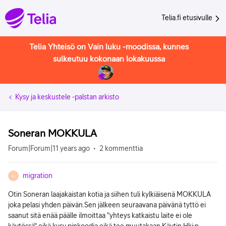
Telia.fi etusivulle
Telia Yhteisö on Vain luku -moodissa, kunnes
sulkeutuu kokonaan lokakuussa
Kysy ja keskustele -palstan arkisto
Soneran MOKKULA
Forum|Forum|11 years ago
2 kommenttia
migration
M
Otin Soneran laajakaistan kotia ja siihen tuli kylkiäisenä MOKKULA
joka pelasi yhden päivän.Sen jälkeen seuraavana päivänä tyttö ei
saanut sitä enää päälle ilmoittaa "yhteys katkaistu laite ei ole