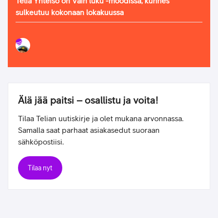
Telia Yhteisö on Vain luku -moodissa, kunnes
sulkeutuu kokonaan lokakuussa
Älä jää paitsi – osallistu ja voita!
Tilaa Telian uutiskirje ja olet mukana arvonnassa.
Samalla saat parhaat asiakasedut suoraan
sähköpostiisi.
Tilaa nyt