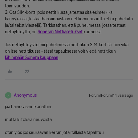
toimivuuden.
3.
Ota SIM-kortti pois nettitikusta ja testaa sitä esimerkiksi
kännykässä (testaathan ainoastaan nettiominaisuutta etkä puheluita
ja/tai tekstiviestejä). Tarkistathan, että puhelimessa, jossa testaat
nettiyhteyttä, on
Soneran Nettiasetukset
kunnossa.
Jos nettiyhteys toimii puhelimessa nettitikun SIM-kortilla, niin vika
on itse nettitikussa - tässä tapauksessa voit viedä nettitikun
lähimpään Sonera kauppaan
.
Anonymous
Forum|Forum|14 years ago
A
jaa häiriö vissiin korjattiin.
mutta kiitoksia neuvoista
otan ylös jos seuraavan kerran jotai tällaista tapahtuu