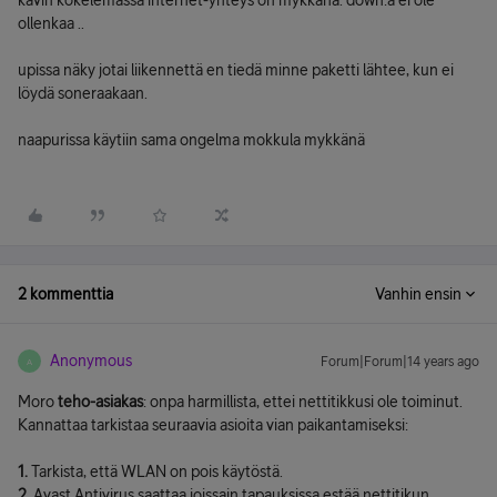
kävin kokelemassa internet-yhteys on mykkänä. down:a ei ole
ollenkaa ..
upissa näky jotai liikennettä en tiedä minne paketti lähtee, kun ei
löydä soneraakaan.
naapurissa käytiin sama ongelma mokkula mykkänä
2 kommenttia
Vanhin ensin
Anonymous
Forum|Forum|14 years ago
A
Moro
teho-asiakas
: onpa harmillista, ettei nettitikkusi ole toiminut.
Kannattaa tarkistaa seuraavia asioita vian paikantamiseksi:
1.
Tarkista, että WLAN on pois käytöstä.
2.
Avast Antivirus saattaa joissain tapauksissa estää nettitikun