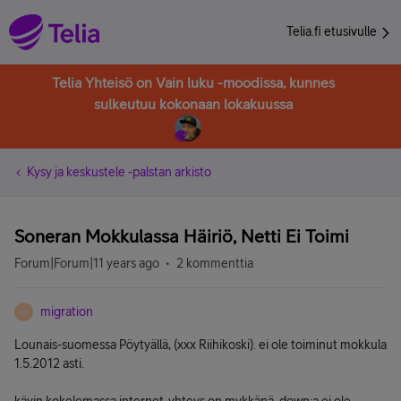
Telia.fi etusivulle
Telia Yhteisö on Vain luku -moodissa, kunnes
sulkeutuu kokonaan lokakuussa
Kysy ja keskustele -palstan arkisto
Soneran Mokkulassa Häiriö, Netti Ei Toimi
Forum|Forum|11 years ago
2 kommenttia
migration
M
Lounais-suomessa Pöytyällä, (xxx Riihikoski). ei ole toiminut mokkula
1.5.2012 asti.