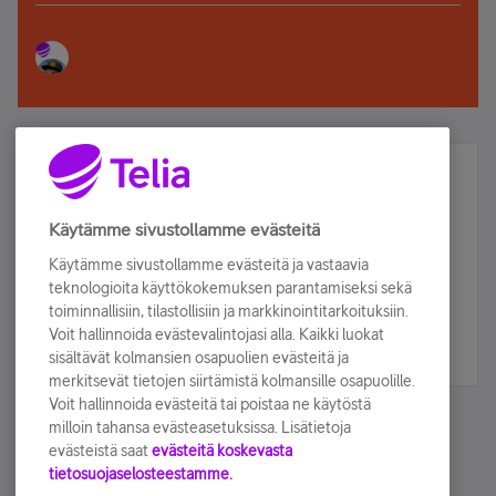
Älä jää paitsi – osallistu ja voita!
Tilaa Telian uutiskirje ja olet mukana arvonnassa.
Käytämme sivustollamme evästeitä
Samalla saat parhaat asiakasedut suoraan
Käytämme sivustollamme evästeitä ja vastaavia
sähköpostiisi.
teknologioita käyttökokemuksen parantamiseksi sekä
toiminnallisiin, tilastollisiin ja markkinointitarkoituksiin.
Voit hallinnoida evästevalintojasi alla. Kaikki luokat
Tilaa nyt
sisältävät kolmansien osapuolien evästeitä ja
merkitsevät tietojen siirtämistä kolmansille osapuolille.
Voit hallinnoida evästeitä tai poistaa ne käytöstä
milloin tahansa evästeasetuksissa. Lisätietoja
evästeistä saat
evästeitä koskevasta
tietosuojaselosteestamme.