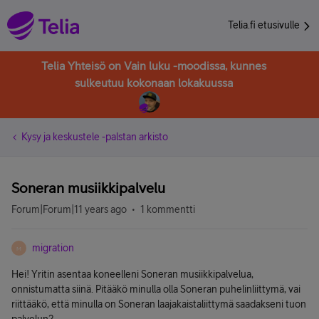
Telia.fi etusivulle
Telia Yhteisö on Vain luku -moodissa, kunnes
sulkeutuu kokonaan lokakuussa
Kysy ja keskustele -palstan arkisto
Soneran musiikkipalvelu
Forum|Forum|11 years ago
1 kommentti
migration
M
Hei! Yritin asentaa koneelleni Soneran musiikkipalvelua,
onnistumatta siinä. Pitääkö minulla olla Soneran puhelinliittymä, vai
riittääkö, että minulla on Soneran laajakaistaliittymä saadakseni tuon