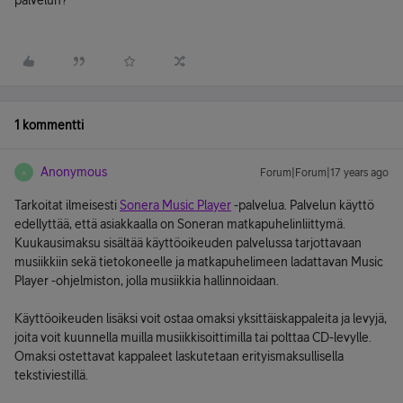
palvelun?
1 kommentti
Anonymous
Forum|Forum|17 years ago
A
Tarkoitat ilmeisesti
Sonera Music Player
-palvelua. Palvelun käyttö
edellyttää, että asiakkaalla on Soneran matkapuhelinliittymä.
Kuukausimaksu sisältää käyttöoikeuden palvelussa tarjottavaan
musiikkiin sekä tietokoneelle ja matkapuhelimeen ladattavan Music
Player -ohjelmiston, jolla musiikkia hallinnoidaan.
Käyttöoikeuden lisäksi voit ostaa omaksi yksittäiskappaleita ja levyjä,
joita voit kuunnella muilla musiikkisoittimilla tai polttaa CD-levylle.
Omaksi ostettavat kappaleet laskutetaan erityismaksullisella
tekstiviestillä.