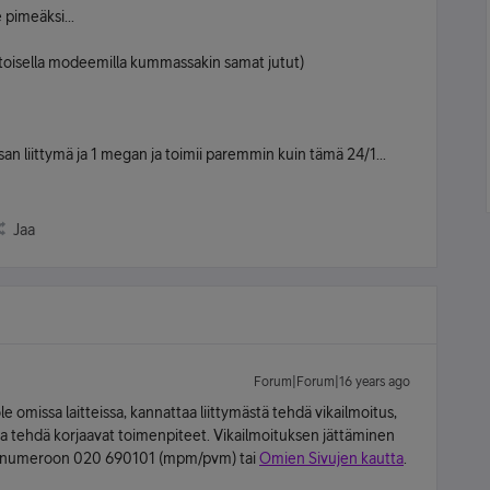
pimeäksi...
n toisella modeemilla kummassakin samat jutut)
isan liittymä ja 1 megan ja toimii paremmin kuin tämä 24/1...
Jaa
Forum|Forum|16 years ago
ole omissa laitteissa, kannattaa liittymästä tehdä vikailmoitus,
 ja tehdä korjaavat toimenpiteet. Vikailmoituksen jättäminen
un numeroon 020 690101 (mpm/pvm) tai
Omien Sivujen kautta
.