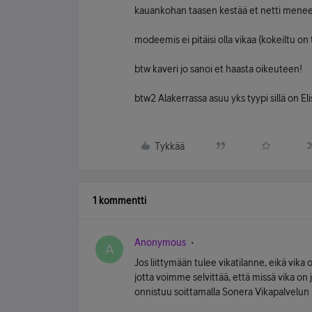
kauankohan taasen kestää et netti menee 
modeemis ei pitäisi olla vikaa (kokeiltu o
btw kaveri jo sanoi et haasta oikeuteen!
btw2 Alakerrassa asuu yks tyypi sillä on El
Tykkää
1 kommentti
Anonymous
A
Jos liittymään tulee vikatilanne, eikä vika 
jotta voimme selvittää, että missä vika on
onnistuu soittamalla Sonera Vikapalvel