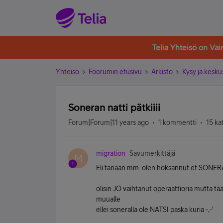
Telia Yhteisö on Va
Yhteisö
Foorumin etusivu
Arkisto
Kysy ja kesku
Soneran natti pätkiiii
Forum|Forum|11 years ago
1 kommentti
15 ka
migration
Savumerkittäjä
M
Eli tänään mm. olen hoksannut et SONERAn
olisin JO vaihtanut operaattioria mutta tä
muualle
ellei soneralla ole NATSI paska kuria -,-'