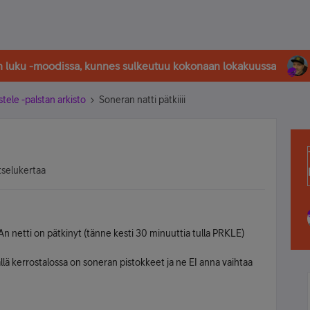
in luku -moodissa, kunnes sulkeutuu kokonaan lokakuussa
stele -palstan arkisto
Soneran natti pätkiiii
tselukertaa
 netti on pätkinyt (tänne kesti 30 minuuttia tulla PRKLE)
ällä kerrostalossa on soneran pistokkeet ja ne EI anna vaihtaa