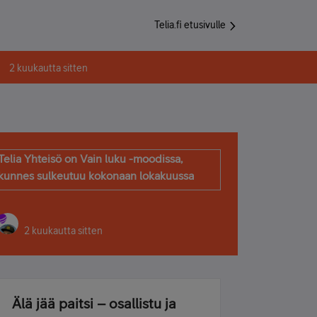
Telia.fi etusivulle
2 kuukautta sitten
Telia Yhteisö on Vain luku -moodissa,
kunnes sulkeutuu kokonaan lokakuussa
2 kuukautta sitten
Älä jää paitsi – osallistu ja