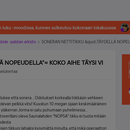
in luku -moodissa, kunnes sulkeutuu kokonaan lokakuussa
stele -palstan arkisto
SONERAN NETTITIKKU &quot;TÄYDELLÄ NOPEUD
 NOPEUDELLA"= KOKO AIHE TÄYSI VI
selukertaa
a lukee että sonera... Odotukset korkealla tökkäsin vehkeen
evan pelkkä vitsi! Kuvatun 10 megan sijaan keskimääräinen
s yläkerran Jorma ei satu puhumaan puhelimessa...
la toverillani oleva Saunalahden "NOPSA" tikku ei tuota mitään
udesta.
seisen tikkuni lahjaksi kysymättä minulta, että mikä operaattori