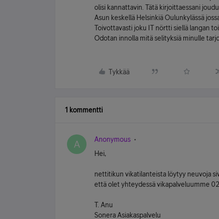
olisi kannattavin. Tätä kirjoittaessani j
Asun keskellä Helsinkiä Oulunkylässä joss
Toivottavasti joku IT nörtti siellä langan to
Odotan innolla mitä selityksiä minulle tarjo
Tykkää
1 kommentti
Anonymous
A
Hei,
nettitikun vikatilanteista löytyy neuvoja 
että olet yhteydessä vikapalveluumme 
T. Anu
Sonera Asiakaspalvelu