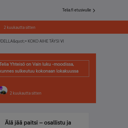
Telia.fi etusivulle
2 kuukautta sitten
ELLA&quot;= KOKO AIHE TÄYSI VI
Telia Yhteisö on Vain luku -moodissa,
kunnes sulkeutuu kokonaan lokakuussa
2 kuukautta sitten
Älä jää paitsi – osallistu ja