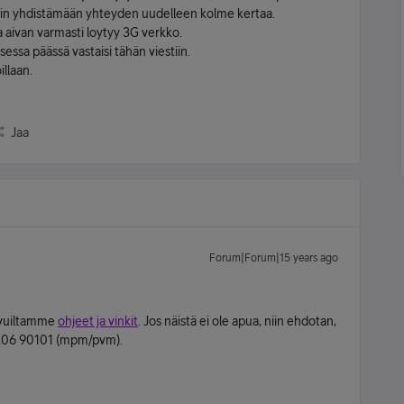
ouduin yhdistämään yhteyden uudelleen kolme kertaa.
a aivan varmasti loytyy 3G verkko.
isessa päässä vastaisi tähän viestiin.
illaan.
Jaa
Forum|Forum|15 years ago
sivuiltamme
ohjeet ja vinkit
. Jos näistä ei ole apua, niin ehdotan,
0206 90101 (mpm/pvm).