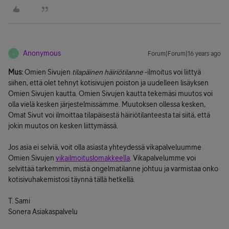
Anonymous
Forum|Forum|16 years ago
A
Mus:
Omien Sivujen
tilapäinen häiriötilanne
-ilmoitus voi liittyä
siihen, että olet tehnyt kotisivujen poiston ja uudelleen lisäyksen
Omien Sivujen kautta. Omien Sivujen kautta tekemäsi muutos voi
olla vielä kesken järjestelmissämme. Muutoksen ollessa kesken,
Omat Sivut voi ilmoittaa tilapäisestä häiriötilanteesta tai siitä, että
jokin muutos on kesken liittymässä.
Jos asia ei selviä, voit olla asiasta yhteydessä vikapalveluumme
Omien Sivujen
vikailmoituslomakkeella
. Vikapalvelumme voi
selvittää tarkemmin, mistä ongelmatilanne johtuu ja varmistaa onko
kotisivuhakemistosi täynnä tällä hetkellä.
T. Sami
Sonera Asiakaspalvelu