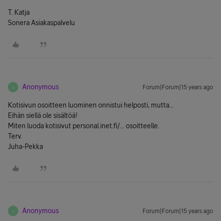
T. Katja
Sonera Asiakaspalvelu
Anonymous
Forum|Forum|15 years ago
A
Kotisivun osoitteen luominen onnistui helposti, mutta...
Eihän siellä ole sisältöä!
Miten luoda kotisivut personal.inet.fi/... osoitteelle.
Terv.
Juha-Pekka
Anonymous
Forum|Forum|15 years ago
A