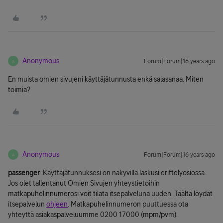
Anonymous
Forum|Forum|16 years ago
A
En muista omien sivujeni käyttäjätunnusta enkä salasanaa. Miten
toimia?
Anonymous
Forum|Forum|16 years ago
A
passenger
: Käyttäjätunnuksesi on näkyvillä laskusi erittelyosiossa.
Jos olet tallentanut Omien Sivujen yhteystietoihin
matkapuhelinnumerosi voit tilata itsepalveluna uuden. Täältä löydät
itsepalvelun
ohjeen
. Matkapuhelinnumeron puuttuessa ota
yhteyttä asiakaspalveluumme 0200 17000 (mpm/pvm).