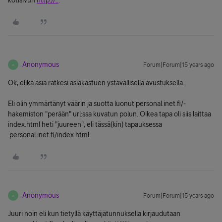
kotisivun
http://..
.
Anonymous
Forum|Forum|15 years ago
A
Ok, elikä asia ratkesi asiakastuen ystävällisellä avustuksella.
Eli olin ymmärtänyt väärin ja suotta luonut personal.inet.fi/-
hakemiston "perään" url:ssa kuvatun polun. Oikea tapa oli siis laittaa
index.html heti "juureen", eli tässä(kin) tapauksessa
:personal.inet.fi/index.html
Anonymous
Forum|Forum|15 years ago
A
Juuri noin eli kun tietyllä käyttäjätunnuksella kirjaudutaan