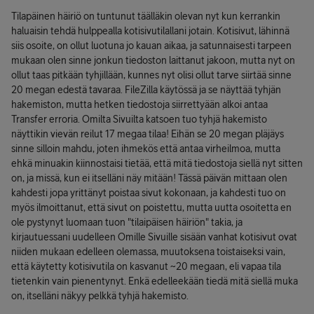
Tilapäinen häiriö on tuntunut täälläkin olevan nyt kun kerrankin
haluaisin tehdä hulppealla kotisivutilallani jotain. Kotisivut, lähinnä
siis osoite, on ollut luotuna jo kauan aikaa, ja satunnaisesti tarpeen
mukaan olen sinne jonkun tiedoston laittanut jakoon, mutta nyt on
ollut taas pitkään tyhjillään, kunnes nyt olisi ollut tarve siirtää sinne
20 megan edestä tavaraa. FileZilla käytössä ja se näyttää tyhjän
hakemiston, mutta hetken tiedostoja siirrettyään alkoi antaa
Transfer erroria. Omilta Sivuilta katsoen tuo tyhjä hakemisto
näyttikin vievän reilut 17 megaa tilaa! Eihän se 20 megan pläjäys
sinne silloin mahdu, joten ihmekös että antaa virheilmoa, mutta
ehkä minuakin kiinnostaisi tietää, että mitä tiedostoja siellä nyt sitten
on, ja missä, kun ei itselläni näy mitään! Tässä päivän mittaan olen
kahdesti jopa yrittänyt poistaa sivut kokonaan, ja kahdesti tuo on
myös ilmoittanut, että sivut on poistettu, mutta uutta osoitetta en
ole pystynyt luomaan tuon "tilaipäisen häiriön" takia, ja
kirjautuessani uudelleen Omille Sivuille sisään vanhat kotisivut ovat
niiden mukaan edelleen olemassa, muutoksena toistaiseksi vain,
että käytetty kotisivutila on kasvanut ~20 megaan, eli vapaa tila
tietenkin vain pienentynyt. Enkä edelleekään tiedä mitä siellä muka
on, itselläni näkyy pelkkä tyhjä hakemisto.