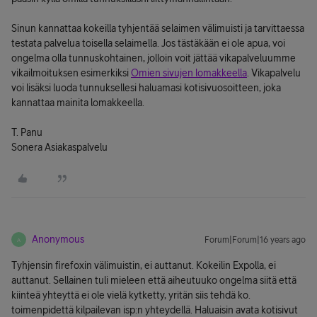
Sinun kannattaa kokeilla tyhjentää selaimen välimuisti ja tarvittaessa
testata palvelua toisella selaimella. Jos tästäkään ei ole apua, voi
ongelma olla tunnuskohtainen, jolloin voit jättää vikapalveluumme
vikailmoituksen esimerkiksi
Omien sivujen lomakkeella
. Vikapalvelu
voi lisäksi luoda tunnuksellesi haluamasi kotisivuosoitteen, joka
kannattaa mainita lomakkeella.
T. Panu
Sonera Asiakaspalvelu
Anonymous
Forum|Forum|16 years ago
A
Tyhjensin firefoxin välimuistin, ei auttanut. Kokeilin Expolla, ei
auttanut. Sellainen tuli mieleen että aiheutuuko ongelma siitä että
kiinteä yhteyttä ei ole vielä kytketty, yritän siis tehdä ko.
toimenpidettä kilpailevan isp:n yhteydellä. Haluaisin avata kotisivut