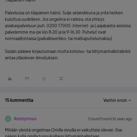
Tilapäinen häiriö
Palvelussa on tilapäinen häiriö. Sulje selainikkuna ja yritä hetken
kuluttua uudelleen. Jos ongelma ei ratkea, ota yhteys
asiakaspalveluun puh. 0200 17000. Internet- ja Laajakaista-asioissa
palvelemme ma-pe klo 8-20 ja la 9-16.30. Puhelut ovat
normaalihintaisia (paikallisverkko- tai matkapuhelumaksu).
Sisään pääsee kirjautumaan mutta kotisivu- tai liittymänhallintalinkit
antaa ylläolevan ilmoituksen.
15 kommenttia
Vanhin ensin
Anonymous
Forum|Forum|16 years ago
A
Mitään yleistä ongelmaa Omilla sivuilla ei vaikuttaisi olevan. Itse
pääsin kyllä omilla tunnuksillasni liittymänhallintaan.