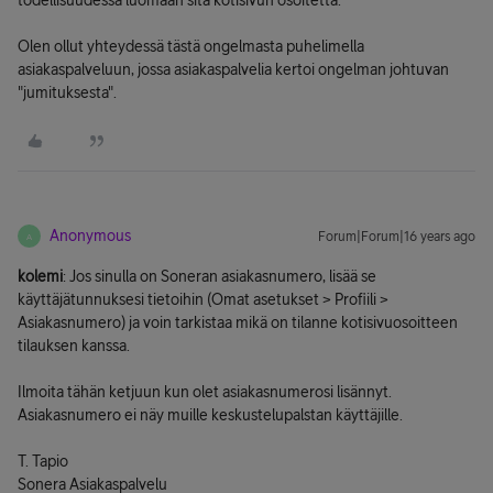
todellisuudessa luomaan sitä kotisivun osoitetta.
Olen ollut yhteydessä tästä ongelmasta puhelimella
asiakaspalveluun, jossa asiakaspalvelia kertoi ongelman johtuvan
"jumituksesta".
Anonymous
Forum|Forum|16 years ago
A
kolemi
: Jos sinulla on Soneran asiakasnumero, lisää se
käyttäjätunnuksesi tietoihin (Omat asetukset > Profiili >
Asiakasnumero) ja voin tarkistaa mikä on tilanne kotisivuosoitteen
tilauksen kanssa.
Ilmoita tähän ketjuun kun olet asiakasnumerosi lisännyt.
Asiakasnumero ei näy muille keskustelupalstan käyttäjille.
T. Tapio
Sonera Asiakaspalvelu