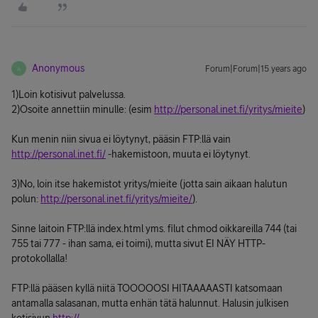
Anonymous
Forum|Forum|15 years ago
A
1)Loin kotisivut palvelussa.
2)Osoite annettiin minulle: (esim
http://personal.inet.fi/yritys/mieite
)
Kun menin niin sivua ei löytynyt, pääsin FTP:llä vain
http://personal.inet.fi/
-hakemistoon, muuta ei löytynyt.
3)No, loin itse hakemistot yritys/mieite (jotta sain aikaan halutun
polun:
http://personal.inet.fi/yritys/mieite/
).
Sinne laitoin FTP:llä index.html yms. filut chmod oikkareilla 744 (tai
755 tai 777 - ihan sama, ei toimi), mutta sivut EI NÄY HTTP-
protokollalla!
FTP:llä pääsen kyllä niitä TOOOOOSI HITAAAAASTI katsomaan
antamalla salasanan, mutta enhän tätä halunnut. Halusin julkisen