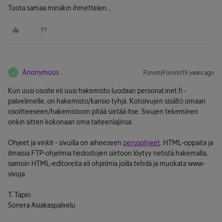
Tuota samaa minäkin ihmettelen...
Anonymous
Forum|Forum|15 years ago
A
Kun uusi osoite eli uusi hakemisto luodaan personal.inet.fi -
palvelimelle, on hakemisto/kansio tyhjä. Kotisivujen sisältö omaan
osoitteeseen/hakemistoon pitää siirtää itse. Sivujen tekeminen
onkin sitten kokonaan oma taiteenlajinsa.
Ohjeet ja vinkit - sivuilla on aiheeseen
perusohjeet
. HTML-oppaita ja
ilmaisia FTP-ohjelmia tiedostojen siirtoon löytyy netistä hakemalla,
samoin HTML-editoreita eli ohjelmia joilla tehdä ja muokata www-
sivuja.
T. Tapio
Sonera Asiakaspalvelu