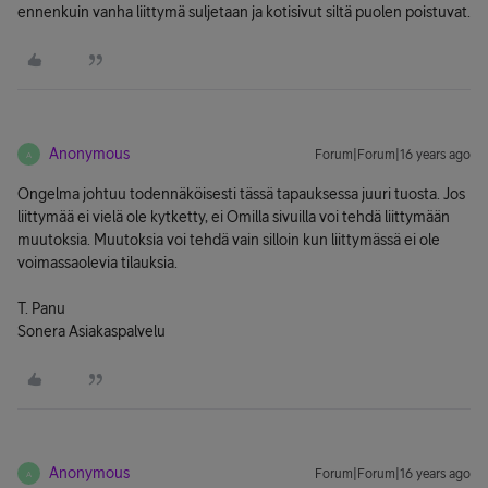
ennenkuin vanha liittymä suljetaan ja kotisivut siltä puolen poistuvat.
Anonymous
Forum|Forum|16 years ago
A
Ongelma johtuu todennäköisesti tässä tapauksessa juuri tuosta. Jos
liittymää ei vielä ole kytketty, ei Omilla sivuilla voi tehdä liittymään
muutoksia. Muutoksia voi tehdä vain silloin kun liittymässä ei ole
voimassaolevia tilauksia.
T. Panu
Sonera Asiakaspalvelu
Anonymous
Forum|Forum|16 years ago
A