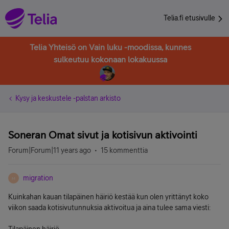
Telia.fi etusivulle
Telia Yhteisö on Vain luku -moodissa, kunnes
sulkeutuu kokonaan lokakuussa
Kysy ja keskustele -palstan arkisto
Soneran Omat sivut ja kotisivun aktivointi
Forum|Forum|11 years ago
15 kommenttia
migration
M
Kuinkahan kauan tilapäinen häiriö kestää kun olen yrittänyt koko
viikon saada kotisivutunnuksia aktivoitua ja aina tulee sama viesti: