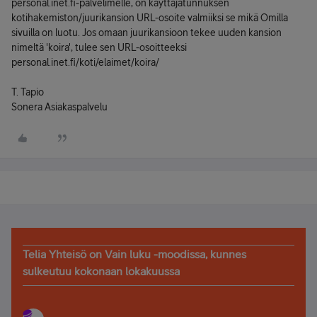
personal.inet.fi-palvelimelle, on käyttäjätunnuksen
kotihakemiston/juurikansion URL-osoite valmiiksi se mikä Omilla
sivuilla on luotu. Jos omaan juurikansioon tekee uuden kansion
nimeltä 'koira', tulee sen URL-osoitteeksi
personal.inet.fi/koti/elaimet/koira/
T. Tapio
Sonera Asiakaspalvelu
Telia Yhteisö on Vain luku -moodissa, kunnes
sulkeutuu kokonaan lokakuussa