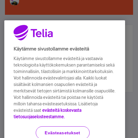
Älä jää paitsi – osallistu ja voita!
Tilaa Telian uutiskirje ja olet mukana arvonnassa.
Käytämme sivustollamme evästeitä
Samalla saat parhaat asiakasedut suoraan
Käytämme sivustollamme evästeitä ja vastaavia
sähköpostiisi.
teknologioita käyttökokemuksen parantamiseksi sekä
toiminnallisiin, tilastollisiin ja markkinointitarkoituksiin.
Voit hallinnoida evästevalintojasi alla. Kaikki luokat
Tilaa nyt
sisältävät kolmansien osapuolien evästeitä ja
merkitsevät tietojen siirtämistä kolmansille osapuolille.
Voit hallinnoida evästeitä tai poistaa ne käytöstä
milloin tahansa evästeasetuksissa. Lisätietoja
evästeistä saat
evästeitä koskevasta
tietosuojaselosteestamme.
Käyttöehdot
Accessibility statement
Evästeasetukset