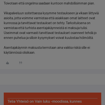
Toivotaan että ongelma saadaan kuntoon mahdollisimman pian.
Vikapalveluun soitettaessa kysymme testaukseen ja vikaan liittyviä
asioita, jotta voimme varmistaa että asiakkaan omat laitteet ovat
kunnossa ja tarvittavat testaukset on tehty. Tarkoituksena on
varmistaa että turhista asentajakäynneistä ei maksuja tulisi.
Useimmat ovat varmasti tarvittavat testaukset osanneet tehdä jo
ennen puhelua ja silloin kysymykset voivat kuulostaa hölmöiltä.
Asentajakäynnin maksusta kerrotaan aina vaikka riskiä sille ei
käytännössä olisikaan.
Telia Yhteisö on Vain luku -moodissa, kunnes