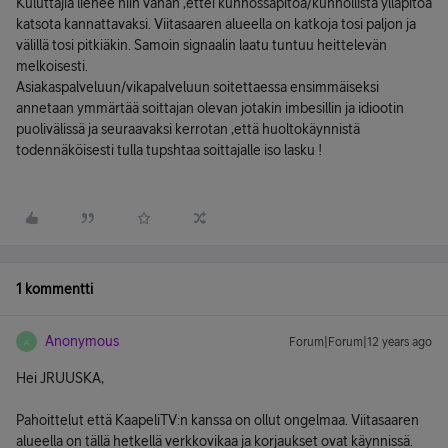
Kuluttajia lienee niin vähän ,ettei kunnossapitoa/kunnollista ylläpitoa
katsota kannattavaksi. Viitasaaren alueella on katkoja tosi paljon ja
välillä tosi pitkiäkin. Samoin signaalin laatu tuntuu heittelevän
melkoisesti.
Asiakaspalveluun/vikapalveluun soitettaessa ensimmäiseksi
annetaan ymmärtää soittajan olevan jotakin imbesillin ja idiootin
puolivälissä ja seuraavaksi kerrotan ,että huoltokäynnistä
todennäköisesti tulla tupshtaa soittajalle iso lasku !
1 kommentti
Anonymous
Forum|Forum|12 years ago
A
Hei JRUUSKA,
Pahoittelut että KaapeliTV:n kanssa on ollut ongelmaa. Viitasaaren
alueella on tällä hetkellä verkkovikaa ja korjaukset ovat käynnissä.