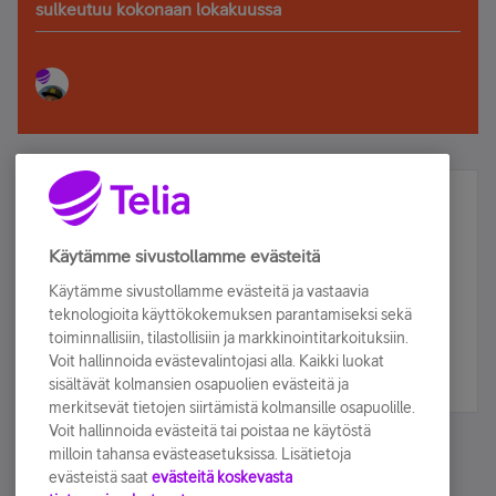
sulkeutuu kokonaan lokakuussa
Älä jää paitsi – osallistu ja voita!
Tilaa Telian uutiskirje ja olet mukana arvonnassa.
Käytämme sivustollamme evästeitä
Samalla saat parhaat asiakasedut suoraan
Käytämme sivustollamme evästeitä ja vastaavia
sähköpostiisi.
teknologioita käyttökokemuksen parantamiseksi sekä
toiminnallisiin, tilastollisiin ja markkinointitarkoituksiin.
Voit hallinnoida evästevalintojasi alla. Kaikki luokat
Tilaa nyt
sisältävät kolmansien osapuolien evästeitä ja
merkitsevät tietojen siirtämistä kolmansille osapuolille.
Voit hallinnoida evästeitä tai poistaa ne käytöstä
milloin tahansa evästeasetuksissa. Lisätietoja
evästeistä saat
evästeitä koskevasta