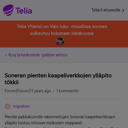
Telia.fi etusivulle
Telia Yhteisö on Vain luku -moodissa, kunnes
sulkeutuu kokonaan lokakuussa
Kysy ja keskustele -palstan arkisto
Soneran pienten kaapeliverkkojen ylläpito
tökkii
Forum|Forum|11 years ago
1 kommentti
migration
M
Pienille paikkakunnille rakennettujen Soneran kaapeliverkkojen
ylläpito tuntuu ontuvan melkoisen reippaasti.