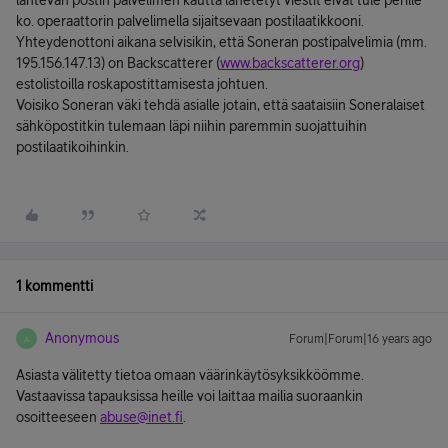
lähtevän postin palvelimen kautta lähetetyt viestit eivät tule perille
ko. operaattorin palvelimella sijaitsevaan postilaatikkooni.
Yhteydenottoni aikana selvisikin, että Soneran postipalvelimia (mm.
195.156.147.13) on Backscatterer (
www.backscatterer.org
)
estolistoilla roskapostittamisesta johtuen.
Voisiko Soneran väki tehdä asialle jotain, että saataisiin Soneralaiset
sähköpostitkin tulemaan läpi niihin paremmin suojattuihin
postilaatikoihinkin.
1 kommentti
Anonymous
Forum|Forum|16 years ago
A
Asiasta välitetty tietoa omaan väärinkäytösyksikköömme.
Vastaavissa tapauksissa heille voi laittaa mailia suoraankin
osoitteeseen
abuse@inet.fi
.