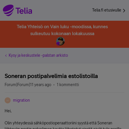
Telia.fi etusivulle
Telia Yhteisö on Vain luku -moodissa, kunnes
sulkeutuu kokonaan lokakuussa
Kysy ja keskustele -palstan arkisto
Soneran postipalvelimia estolistoilla
Forum|Forum|11 years ago
1 kommentti
migration
M
Hei,
Olin yhteydessä sähköpostioperaattoriini syystä että Soneran