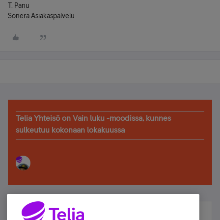
T. Panu
Sonera Asiakaspalvelu
Telia Yhteisö on Vain luku -moodissa, kunnes
sulkeutuu kokonaan lokakuussa
Älä jää paitsi – osallistu ja voita!