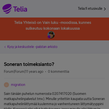
Telia.fi etusivulle
Telia Yhteisö on Vain luku -moodissa, kunnes
sulkeutuu kokonaan lokakuussa
Kysy ja keskustele -palstan arkisto
Soneran toimeksianto?
Forum|Forum|11 years ago
0 kommenttia
migration
M
Sain tänään puhelun numerosta 0207417020 (Suomen
matkapuhelinpalvelut tmv.). Minulle yritettiin kaupata uutta Soneran
matkapuhelinliittymää kuulemma jo vanhentuneen liittymätyyppini