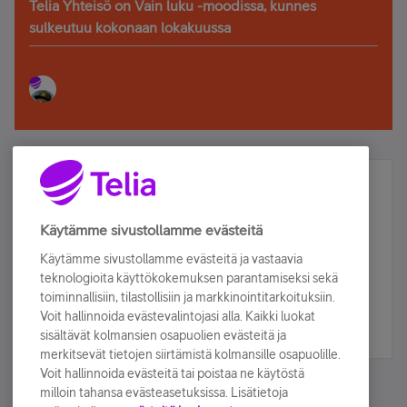
Telia Yhteisö on Vain luku -moodissa, kunnes
sulkeutuu kokonaan lokakuussa
Älä jää paitsi – osallistu ja voita!
Tilaa Telian uutiskirje ja olet mukana arvonnassa.
Käytämme sivustollamme evästeitä
Samalla saat parhaat asiakasedut suoraan
Käytämme sivustollamme evästeitä ja vastaavia
sähköpostiisi.
teknologioita käyttökokemuksen parantamiseksi sekä
toiminnallisiin, tilastollisiin ja markkinointitarkoituksiin.
Voit hallinnoida evästevalintojasi alla. Kaikki luokat
Tilaa nyt
sisältävät kolmansien osapuolien evästeitä ja
merkitsevät tietojen siirtämistä kolmansille osapuolille.
Voit hallinnoida evästeitä tai poistaa ne käytöstä
milloin tahansa evästeasetuksissa. Lisätietoja