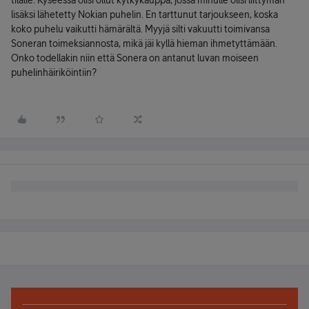
tilalle. Kyseessä olisi ollut kytkykauppa, jossa minulle olisi liittymän
lisäksi lähetetty Nokian puhelin. En tarttunut tarjoukseen, koska
koko puhelu vaikutti hämärältä. Myyjä silti vakuutti toimivansa
Soneran toimeksiannosta, mikä jäi kyllä hieman ihmetyttämään.
Onko todellakin niin että Sonera on antanut luvan moiseen
puhelinhäiriköintiin?