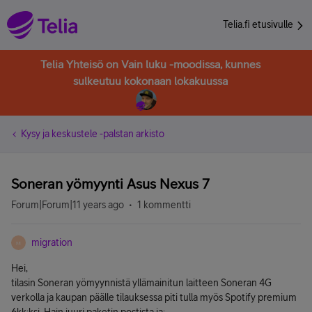
Telia.fi etusivulle
Telia Yhteisö on Vain luku -moodissa, kunnes
sulkeutuu kokonaan lokakuussa
Kysy ja keskustele -palstan arkisto
Soneran yömyynti Asus Nexus 7
Forum|Forum|11 years ago
1 kommentti
migration
M
Hei,
tilasin Soneran yömyynnistä yllämainitun laitteen Soneran 4G
verkolla ja kaupan päälle tilauksessa piti tulla myös Spotify premium