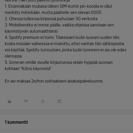
6kk:ksi. Hain juuri paketin postista ja:
1. Ensinnäkään mukana olleen SIM-kortin pin-koodia ei ollut
merkitty mihinkään, mutta päättelin sen olevan 0000
2. Ohessa tulleessa kirjeessä puhutaan 3G verkosta
3. Mobiiliverkko ei mene päälle, vaikka ohjeissa sanotaan sen
käynnistyvän automaattisesti
4. Spotify premium ei toimi. Tilatessani luulin luovani uuden tilin,
koska missään vaiheessa ei mainittu, ettei vanhan tilin sähköpostia
voi käyttää. Spotify-tunnustani, jonka luulin luoneeni ei siis ole edes
olemassa.
5. Soneran omille sivuille kirjautuessa selain hyppää suoraan
kohtaan "Kiitos käynnistä"
En aio maksaa 2e/min soittaakseni asiakaspalveluunne.
1 kommentti