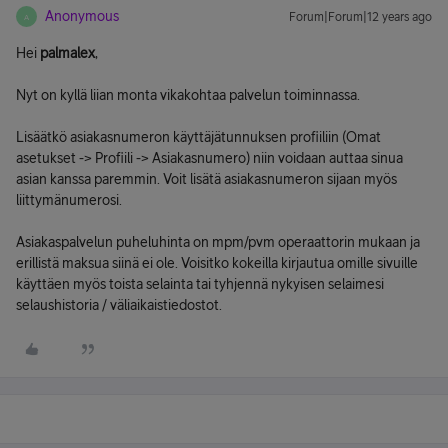
Anonymous
Forum|Forum|12 years ago
A
Hei
palmalex
,
Nyt on kyllä liian monta vikakohtaa palvelun toiminnassa.
Lisäätkö asiakasnumeron käyttäjätunnuksen profiiliin (Omat
asetukset -> Profiili -> Asiakasnumero) niin voidaan auttaa sinua
asian kanssa paremmin. Voit lisätä asiakasnumeron sijaan myös
liittymänumerosi.
Asiakaspalvelun puheluhinta on mpm/pvm operaattorin mukaan ja
erillistä maksua siinä ei ole. Voisitko kokeilla kirjautua omille sivuille
käyttäen myös toista selainta tai tyhjennä nykyisen selaimesi
selaushistoria / väliaikaistiedostot.