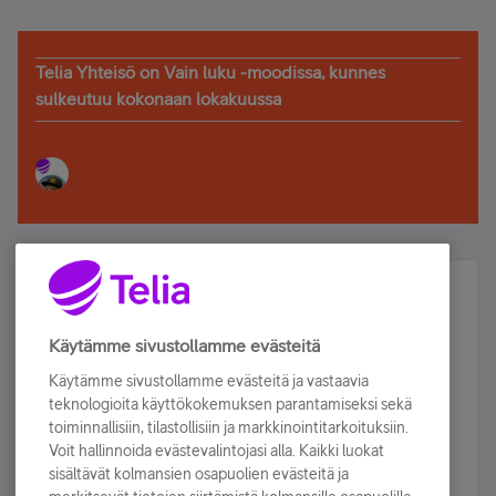
Telia Yhteisö on Vain luku -moodissa, kunnes
sulkeutuu kokonaan lokakuussa
Älä jää paitsi – osallistu ja voita!
Tilaa Telian uutiskirje ja olet mukana arvonnassa.
Käytämme sivustollamme evästeitä
Samalla saat parhaat asiakasedut suoraan
Käytämme sivustollamme evästeitä ja vastaavia
sähköpostiisi.
teknologioita käyttökokemuksen parantamiseksi sekä
toiminnallisiin, tilastollisiin ja markkinointitarkoituksiin.
Voit hallinnoida evästevalintojasi alla. Kaikki luokat
Tilaa nyt
sisältävät kolmansien osapuolien evästeitä ja