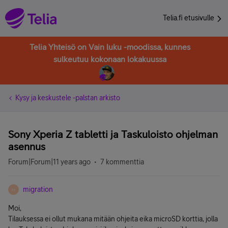
Telia.fi etusivulle
Telia Yhteisö on Vain luku -moodissa, kunnes
sulkeutuu kokonaan lokakuussa
Kysy ja keskustele -palstan arkisto
Sony Xperia Z tabletti ja Taskuloisto ohjelman
asennus
Forum|Forum|11 years ago
7 kommenttia
migration
M
Moi,
Tilauksessa ei ollut mukana mitään ohjeita eika microSD korttia, jolla