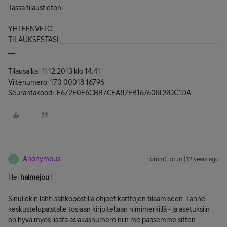
Tässä tilaustietoni:
YHTEENVETO
TILAUKSESTASI_____________________________________________
__
Tilausaika: 11.12.2013 klo 14.41
Viitenumero: 170 00018 16796
Seurantakoodi: F672E0E6CBB7CEA87EB167608D9DC1DA
Anonymous
Forum|Forum|12 years ago
A
Hei
halmejou
!
Sinullekin lähti sähköpostilla ohjeet karttojen tilaamiseen. Tänne
keskustelupalstalle tosiaan kirjoitellaan nimimerkillä - ja asetuksiin
on hyvä myös lisätä asiakasnumero niin me pääsemme sitten