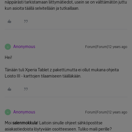
näppärästi tarkistamaan liittymätiedot, usein se on välttämätön juttu
kun asioita täällä selvitellään ja tutkaillaan.
Anonymous
Forum|Forum|12 years ago
A
Hei!
Tänään tuli Xperia Tablet z paketti,mutta ei ollut mukana ohjeita
Loisto III - karttojen tilaamiseen täälläkään.
Anonymous
Forum|Forum|12 years ago
A
Moi
salenmokkula
! Laitoin sinulle ohjeet sähköpostitse
asiakastiedoista löytyvään osoitteeseen. Tuliko maili perille?