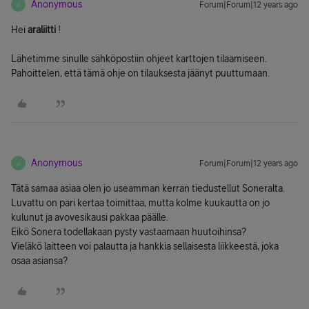
Anonymous
Forum|Forum|12 years ago
A
Hei
araliitti
!
Lähetimme sinulle sähköpostiin ohjeet karttojen tilaamiseen.
Pahoittelen, että tämä ohje on tilauksesta jäänyt puuttumaan.
Anonymous
Forum|Forum|12 years ago
A
Tätä samaa asiaa olen jo useamman kerran tiedustellut Soneralta.
Luvattu on pari kertaa toimittaa, mutta kolme kuukautta on jo
kulunut ja avovesikausi pakkaa päälle.
Eikö Sonera todellakaan pysty vastaamaan huutoihinsa?
Vieläkö laitteen voi palautta ja hankkia sellaisesta liikkeestä, joka
osaa asiansa?