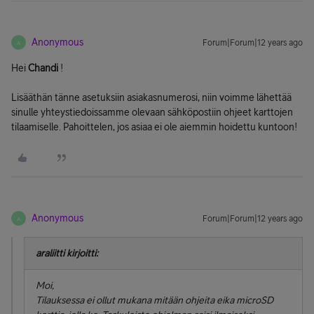
Anonymous
Forum|Forum|12 years ago
A
Hei
Chandi
!
Lisääthän tänne asetuksiin asiakasnumerosi, niin voimme lähettää
sinulle yhteystiedoissamme olevaan sähköpostiin ohjeet karttojen
tilaamiselle. Pahoittelen, jos asiaa ei ole aiemmin hoidettu kuntoon!
Anonymous
Forum|Forum|12 years ago
A
araliitti kirjoitti:
Moi,
Tilauksessa ei ollut mukana mitään ohjeita eika microSD