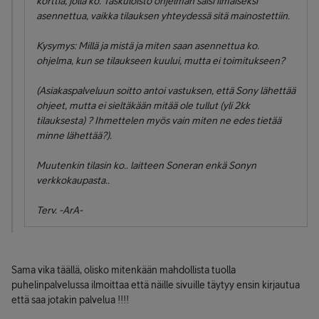
korttia, jolla ko. Taskuloisto ohjelman saisi ilmaiseksi
asennettua, vaikka tilauksen yhteydessä sitä mainostettiin.
Kysymys: Millä ja mistä ja miten saan asennettua ko.
ohjelma, kun se tilaukseen kuului, mutta ei toimitukseen?
(Asiakaspalveluun soitto antoi vastuksen, että Sony lähettää
ohjeet, mutta ei sieltäkään mitää ole tullut (yli 2kk
tilauksesta) ? Ihmettelen myös vain miten ne edes tietää
minne lähettää?).
Muutenkin tilasin ko.. laitteen Soneran enkä Sonyn
verkkokaupasta..
Terv. -ArA-
Sama vika täällä, olisko mitenkään mahdollista tuolla
puhelinpalvelussa ilmoittaa että näille sivuille täytyy ensin kirjautua
että saa jotakin palvelua !!!!