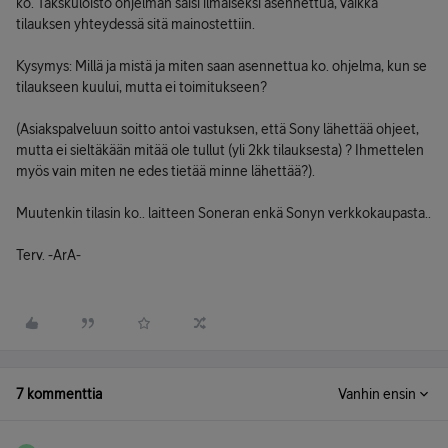
ko. Takskuloisto ohjelman saisi ilmaiseksi asennettua, vaikka
tilauksen yhteydessä sitä mainostettiin.
Kysymys: Millä ja mistä ja miten saan asennettua ko. ohjelma, kun se
tilaukseen kuului, mutta ei toimitukseen?
(Asiakspalveluun soitto antoi vastuksen, että Sony lähettää ohjeet,
mutta ei sieltäkään mitää ole tullut (yli 2kk tilauksesta) ? Ihmettelen
myös vain miten ne edes tietää minne lähettää?).
Muutenkin tilasin ko.. laitteen Soneran enkä Sonyn verkkokaupasta..
Terv. -ArA-
7 kommenttia
Vanhin ensin