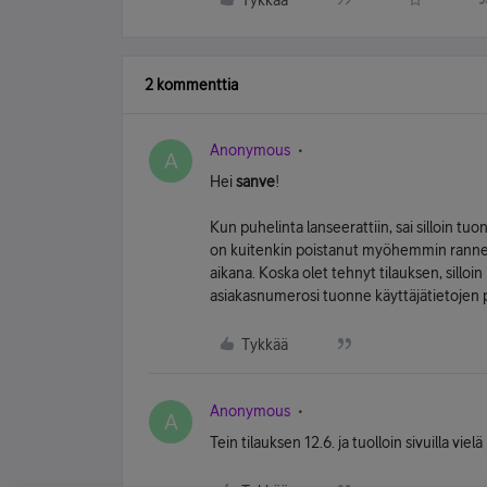
Tykkää
2 kommenttia
Anonymous
A
Hei
sanve
!
Kun puhelinta lanseerattiin, sai silloin 
on kuitenkin poistanut myöhemmin rannek
aikana. Koska olet tehnyt tilauksen, sillo
asiakasnumerosi tuonne käyttäjätietojen prof
Tykkää
Anonymous
A
Tein tilauksen 12.6. ja tuolloin sivuilla vi