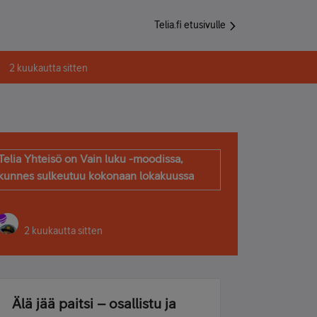
Telia.fi etusivulle
2 kuukautta sitten
Telia Yhteisö on Vain luku -moodissa,
kunnes sulkeutuu kokonaan lokakuussa
2 kuukautta sitten
Älä jää paitsi – osallistu ja