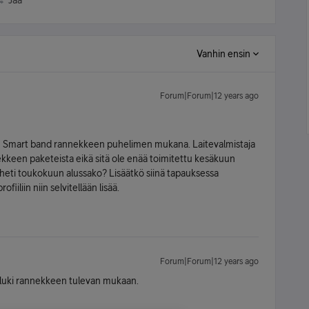
Jaa
Vanhin ensin
Forum|Forum|12 years ago
tuon Smart band rannekkeen puhelimen mukana. Laitevalmistaja
keen paketeista eikä sitä ole enää toimitettu kesäkuun
in heti toukokuun alussako? Lisäätkö siinä tapauksessa
iiliin niin selvitellään lisää.
Forum|Forum|12 years ago
elä luki rannekkeen tulevan mukaan.