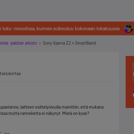
in luku -moodissa, kunnes sulkeutuu kokonaan lokakuussa
stele -palstan arkisto
Sony Xperia Z2 + SmartBand
atselukertaa
astanne, laitteen esittelysivuilla mainittiin, että mukana
stissa mutta ranneketta ei näkynyt. Mistä on kyse?