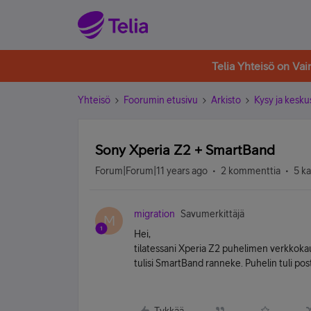
Telia Yhteisö on Va
Yhteisö
Foorumin etusivu
Arkisto
Kysy ja kesku
Sony Xperia Z2 + SmartBand
Forum|Forum|11 years ago
2 kommenttia
5 k
migration
Savumerkittäjä
M
Hei,
tilatessani Xperia Z2 puhelimen verkkokaup
tulisi SmartBand ranneke. Puhelin tuli po