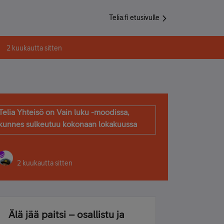
Telia.fi etusivulle
2 kuukautta sitten
Telia Yhteisö on Vain luku -moodissa,
kunnes sulkeutuu kokonaan lokakuussa
2 kuukautta sitten
Älä jää paitsi – osallistu ja