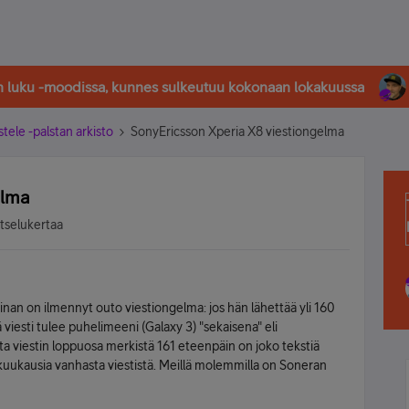
in luku -moodissa, kunnes sulkeutuu kokonaan lokakuussa
stele -palstan arkisto
SonyEricsson Xperia X8 viestiongelma
elma
atselukertaa
oinan on ilmennyt outo viestiongelma: jos hän lähettää yli 160
ä viesti tulee puhelimeeni (Galaxy 3) "sekaisena" eli
a viestin loppuosa merkistä 161 eteenpäin on joko tekstiä
a kuukausia vanhasta viestistä. Meillä molemmilla on Soneran