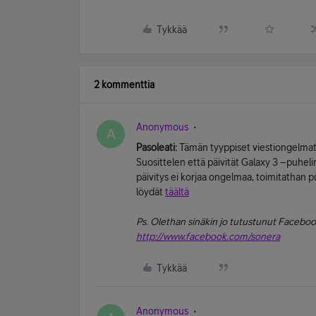
Tykkää
2 kommenttia
Anonymous
A
Pasoleati:
Tämän tyyppiset viestiongelmat 
Suosittelen että päivität Galaxy 3 –puhe
päivitys ei korjaa ongelmaa, toimitathan
löydät
täältä
Ps. Olethan sinäkin jo tutustunut Facebook
http://www.facebook.com/sonera
Tykkää
Anonymous