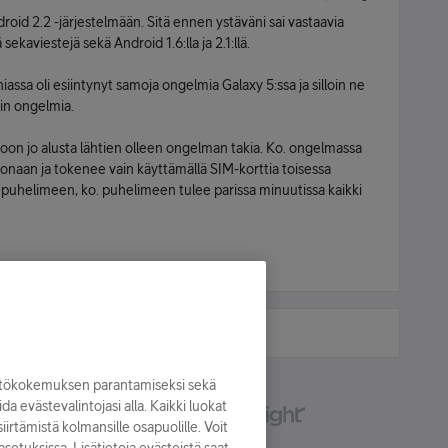
oid 2.2 -järjestelmään. Sitä ennen ystäväni sai vastaavia
sekaviestejä sekä Android 1.6:lla ja 2.1:llä.
niassa oli esiintynyt samoja ongelmia Galaxy 5:ssa ja silloin ne
rin ongelmia.
oon jo alusta lähtien olleen ongelman takia. Ko. ongelmassa
onaan ja tokenee vain käyttämällä SIM-korttia toisessa
n puhelimeen, ko. puhelimeen tulee parissa minuutissa kaikki
yttökokemuksen parantamiseksi sekä
oida evästevalintojasi alla. Kaikki luokat
irtämistä kolmansille osapuolille. Voit