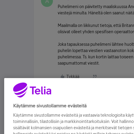
A
Puhelimeni on päivitetty maaliskuussa Andr
viestejä minulta. Häneltä olen saanut näitä 
Maailmalla on liikkunut tietoja, että Britan
olisivat olleet yhden spesifisen operaatto
Joka tapauksessa puhelimeni lähtee huolt
puhelin lopettaa viestien vastaanoton kok
puhelimessa. Ts. kun kortin laittaa toisee
saapumattomat viestit.
Tykkää
Käytämme sivustollamme evästeitä
Käytämme sivustollamme evästeitä ja vastaavia teknologioita kä
toiminnallisiin, tilastollisiin ja markkinointitarkoituksiin. Voit hallinn
sisältävät kolmansien osapuolien evästeitä ja merkitsevät tietojen si