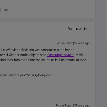
Jaa
Vanhin ensin
Forum|Forum|15 years ago
liittyvät yleensä viestin vastaanottajan puhelimeen.
limeesi viimeisimmän ohjelmiston
Samsungin sivuilta
. Mikäli
 puhelimesi huoltoon Soneran kauppiaalle. Lähimmän kaupan
-sivuihimme ja liittynyt tykkääjiin?
Forum|Forum|15 years ago