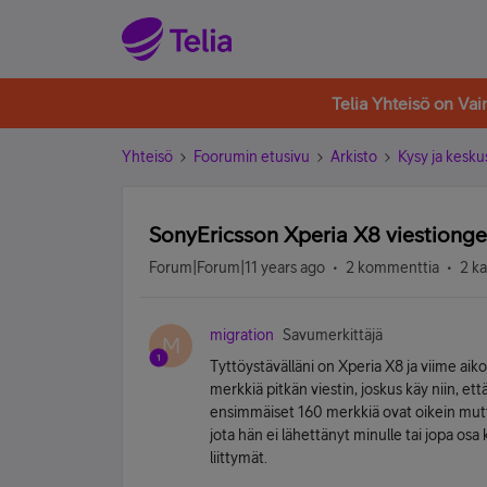
Telia Yhteisö on Va
Yhteisö
Foorumin etusivu
Arkisto
Kysy ja kesku
SonyEricsson Xperia X8 viestiong
Forum|Forum|11 years ago
2 kommenttia
2 k
migration
Savumerkittäjä
M
Tyttöystävälläni on Xperia X8 ja viime aik
merkkiä pitkän viestin, joskus käy niin, ett
ensimmäiset 160 merkkiä ovat oikein mutt
jota hän ei lähettänyt minulle tai jopa os
liittymät.