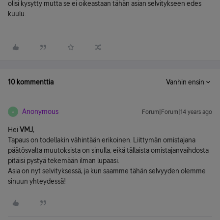
olisi kysytty mutta se ei oikeastaan tähän asian selvitykseen edes
kuulu.
10 kommenttia
Vanhin ensin
Anonymous
Forum|Forum|14 years ago
A
Hei
VMJ
,
Tapaus on todellakin vähintään erikoinen. Liittymän omistajana
päätösvalta muutoksista on sinulla, eikä tällaista omistajanvaihdosta
pitäisi pystyä tekemään ilman lupaasi.
Asia on nyt selvityksessä, ja kun saamme tähän selvyyden olemme
sinuun yhteydessä!