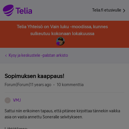
Telia.fi etusivulle
Telia Yhteisö on Vain luku -moodissa, kunnes
sulkeutuu kokonaan lokakuussa
Kysy ja keskustele -palstan arkisto
Sopimuksen kaappaus!
Forum|Forum|11 years ago
10 kommenttia
VMJ
V
Sattui niin erikoinen tapaus, että pitänee kirjoittaa tännekin vaikka
asia on vasta annettu Soneralle selvitykseen.