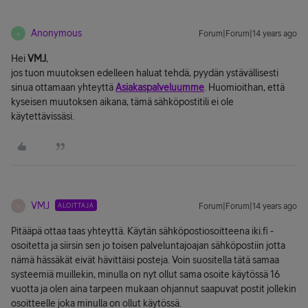
Anonymous
Forum|Forum|14 years ago
A
Hei
VMJ
,
jos tuon muutoksen edelleen haluat tehdä, pyydän ystävällisesti
sinua ottamaan yhteyttä
Asiakaspalveluumme
. Huomioithan, että
kyseisen muutoksen aikana, tämä sähköpostitili ei ole
käytettävissäsi.
VMJ
ALOITTAJA
Forum|Forum|14 years ago
V
Pitääpä ottaa taas yhteyttä. Käytän sähköpostiosoitteena iki.fi -
osoitetta ja siirsin sen jo toisen palveluntajoajan sähköpostiin jotta
nämä hässäkät eivät hävittäisi posteja. Voin suositella tätä samaa
systeemiä muillekin, minulla on nyt ollut sama osoite käytössä 16
vuotta ja olen aina tarpeen mukaan ohjannut saapuvat postit jollekin
osoitteelle joka minulla on ollut käytössä.