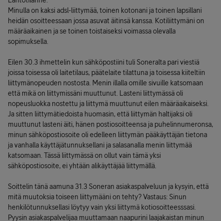
Lähtötilanne:
Minulla on kaksi adsl-liittymää, toinen kotonani ja toinen lapsillani
heidän osoitteessaan jossa asuvat äitinsä kanssa. Kotiliittymäni on
määräaikainen ja se toinen toistaiseksi voimassa olevalla
sopimuksella.
Eilen 30.3 ihmettelin kun sähköpostiini tuli Soneralta pari viestiä
joissa toisessa oli laitetilaus, päätelaite tilattuna ja toisessa kiiteltiin
liittymänopeuden nostosta. Menin illalla omille sivuille katsomaan
että mikä on liittymissäni muuttunut. Lasteni liittymässä oli
nopeusluokka nostettu ja liittymä muuttunut eilen määräaikaiseksi.
Ja sitten liittymätiedoista huomasin, että liittymän haltijaksi oli
muuttunut lasteni äiti, hänen postiosoitteensa ja puhelinnumeronsa,
minun sähköpostiosoite oli edelleen liittymän pääkäyttäjän tietona
ja vanhalla käyttäjätunnuksellani ja salasanalla menin liittymää
katsomaan. Tässä liittymässä on ollut vain tämä yksi
sähköpostiosoite, ei yhtään alikäyttäjää liittymällä.
Soittelin tänä aamuna 31.3 Soneran asiakaspalveluun ja kysyin, että
mitä muutoksia toiseen liittymääni on tehty? Vastaus: Sinun
henkilötunnuksellasi löytyy vain yksi liittymä kotiosoitteesssasi.
Pyysin asiakaspalvelijaa muuttamaan naapurini laajakaistan minun