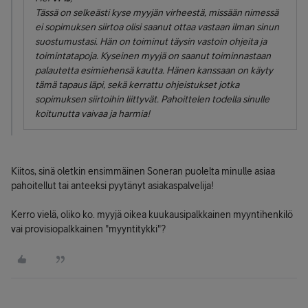
Tässä on selkeästi kyse myyjän virheestä, missään nimessä
ei sopimuksen siirtoa olisi saanut ottaa vastaan ilman sinun
suostumustasi. Hän on toiminut täysin vastoin ohjeita ja
toimintatapoja. Kyseinen myyjä on saanut toiminnastaan
palautetta esimiehensä kautta. Hänen kanssaan on käyty
tämä tapaus läpi, sekä kerrattu ohjeistukset jotka
sopimuksen siirtoihin liittyvät. Pahoittelen todella sinulle
koitunutta vaivaa ja harmia!
Kiitos, sinä oletkin ensimmäinen Soneran puolelta minulle asiaa
pahoitellut tai anteeksi pyytänyt asiakaspalvelija!
Kerro vielä, oliko ko. myyjä oikea kuukausipalkkainen myyntihenkilö
vai provisiopalkkainen "myyntitykki"?