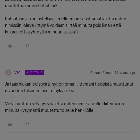
muutettua omiin tietoihini?
Katsotaan ja kuulostellaan, edelleen on selvittämättä että miten
nimissäni oleva liittymä voidaan siirtää minulta pois ilman että
kukaan ottaa yhteyttä minuun asiasta?
VMJ
ALOITTAJA
Forum|Forum|14 years ago
V
Ja taas hiukan edistystä, nyt on oman liittymäni tiedoista muuttunut
6 vuoden takainen osoite nykyiseksi.
Vielä puuttuu selvitys siitä että miten nimissäni ollut liittymä on
minulta kysymättä muutettu toiselle henkilölle.