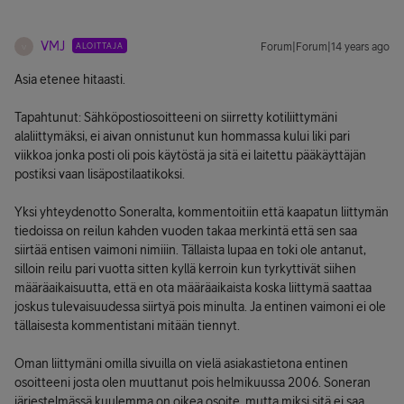
VMJ
ALOITTAJA
Forum|Forum|14 years ago
V
Asia etenee hitaasti.
Tapahtunut: Sähköpostiosoitteeni on siirretty kotiliittymäni
alaliittymäksi, ei aivan onnistunut kun hommassa kului liki pari
viikkoa jonka posti oli pois käytöstä ja sitä ei laitettu pääkäyttäjän
postiksi vaan lisäpostilaatikoksi.
Yksi yhteydenotto Soneralta, kommentoitiin että kaapatun liittymän
tiedoissa on reilun kahden vuoden takaa merkintä että sen saa
siirtää entisen vaimoni nimiiin. Tällaista lupaa en toki ole antanut,
silloin reilu pari vuotta sitten kyllä kerroin kun tyrkyttivät siihen
määräaikaisuutta, että en ota määräaikaista koska liittymä saattaa
joskus tulevaisuudessa siirtyä pois minulta. Ja entinen vaimoni ei ole
tällaisesta kommentistani mitään tiennyt.
Oman liittymäni omilla sivuilla on vielä asiakastietona entinen
osoitteeni josta olen muuttanut pois helmikuussa 2006. Soneran
järjestelmässä kuulemma on oikea osoite, mutta miksi sitä ei saa