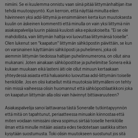
nimiini. Se ei kuulemma onnistu vaan siinä pitää liittymänhaltijan itse
tehdä muutospyyntö. Kun kerroin, että näyttää minulta eilen
hävinneen yksi adsl-liittymä ja ensimmäinen kerta kun muutoksesta
kuulin on äskeinen kommentti että minulla on vain yksi liittymä niin
asiakaspalvelija luurin päässä kuulosti aika epäuskoiselta. "Ei se ole
mahdollista, vain liittymän haltija voi luovuttaa liittymänsä toiselle".
Olen lukenut sen "kaapatun" liittymän sähköpostin päivittäin, se kun
on varsinainen käyttämäni sähköposti ja puhelimeni, joka oli
aiemmin liittymän tiedoissa haltijan puhelinnumerona, on ollut aina
mukanani. Joten ainakaan sähköpostitse ja puhelimitse Sonera eikä
kukaan muukaan eikä lasteni äiti ole ollut minuun kertaakaan
yhteydessä asiasta että haluaisinko luovuttaa adsl-liittymäni toiselle
henkilölle. Jos en olisi katsellut mitä muutoksia liittymälleni on tehty
niin missä vaiheessa olisin huomannut että sähköpostilaatikkoni joka
on kaapatun liittymän alla olisi vain hävinnyt bittiavaruuteen?
Asiakaspalvelija sanoi laittavansa tästä Soneralle tutkintapyynnön
että mitä on tapahtunut, periaatteessa minuakin kiinnostaa että
miten voidaan nimissäni oleva sopimus siirtää toiselle henkilölle
ilman että minulle mitään asiasta edes tiedotetaan saatikka sitten
kysytään suostumusta. Toki olisin muutokseen suostunut jos sitä