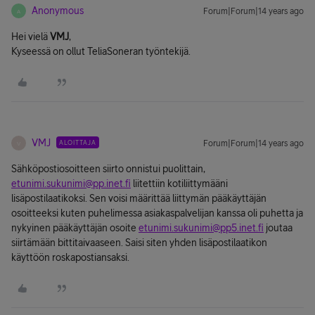
Anonymous
Forum|Forum|14 years ago
A
Hei vielä
VMJ
,
Kyseessä on ollut TeliaSoneran työntekijä.
VMJ
ALOITTAJA
Forum|Forum|14 years ago
V
Sähköpostiosoitteen siirto onnistui puolittain,
etunimi.sukunimi@pp.inet.fi
liitettiin kotiliittymääni
lisäpostilaatikoksi. Sen voisi määrittää liittymän pääkäyttäjän
osoitteeksi kuten puhelimessa asiakaspalvelijan kanssa oli puhetta ja
nykyinen pääkäyttäjän osoite
etunimi.sukunimi@pp5.inet.fi
joutaa
siirtämään bittitaivaaseen. Saisi siten yhden lisäpostilaatikon
käyttöön roskapostiansaksi.