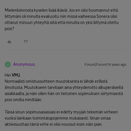
Mielenkiinnosta kyselen lisää ikäviä: Jos en olisi huomannut että
liittymäni oli minulta evakuoitu niin missä vaiheessa Sonera olisi
ottanut minuun yhteyttä siitä että minulta on yksi liittymä otettu
pois?
Anonymous
Forum|Forum|14 years ago
A
Hei
VMJ
,
Normaalisti omistussuhteen muutoksesta ei lähde erillistä
ilmoitusta. Muutokseen tarvitaan aina yhteydenotto alkuperäiseltä
asiakkaalta, ja näin ollen hän on tietoinen sopimuksen siirtymisestä
pois omilta nimiltään.
Tässä sinun sopimusasiassasi ei edetty myyjän tekemän virheen
vuoksi lainkaan toimintatapojemme mukaisesti. Ilman omaa
aktiivisuuttasi tämä virhe ei olisi noussut esiin näin pian.