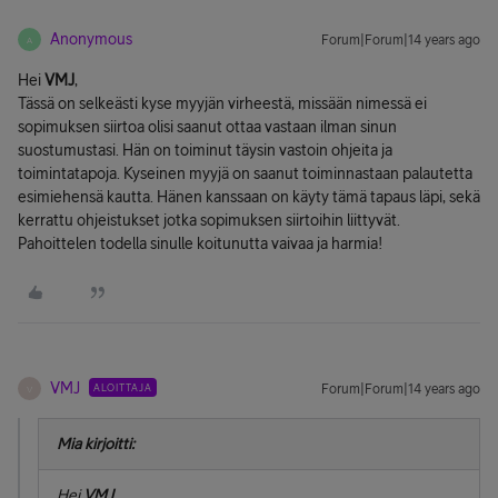
Anonymous
Forum|Forum|14 years ago
A
Hei
VMJ
,
Tässä on selkeästi kyse myyjän virheestä, missään nimessä ei
sopimuksen siirtoa olisi saanut ottaa vastaan ilman sinun
suostumustasi. Hän on toiminut täysin vastoin ohjeita ja
toimintatapoja. Kyseinen myyjä on saanut toiminnastaan palautetta
esimiehensä kautta. Hänen kanssaan on käyty tämä tapaus läpi, sekä
kerrattu ohjeistukset jotka sopimuksen siirtoihin liittyvät.
Pahoittelen todella sinulle koitunutta vaivaa ja harmia!
VMJ
ALOITTAJA
Forum|Forum|14 years ago
V
Mia kirjoitti:
Hei
VMJ
,