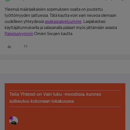
Yleensä määräaikaisien sopimuksien osalta on joustettu
työttömyyden sattuessa. Tätä kautta voin vain neuvoa olemaan
uudelleen yhteydessä
asiakaspalveluumme
. Laajakaistasi
käyttäjätunnuksella ja salasanalla pääset myös jättämään asiasta
Palvelupyynnön
Omien Sivujen kautta.
Telia Yhteisö on Vain luku -moodissa, kunnes
sulkeutuu kokonaan lokakuussa