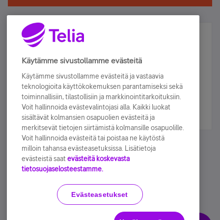
Älä jää paitsi – osallistu ja voita!
Tilaa Telian uutiskirje ja olet mukana arvonnassa.
Käytämme sivustollamme evästeitä
Samalla saat parhaat asiakasedut suoraan
Käytämme sivustollamme evästeitä ja vastaavia
sähköpostiisi.
teknologioita käyttökokemuksen parantamiseksi sekä
toiminnallisiin, tilastollisiin ja markkinointitarkoituksiin.
Voit hallinnoida evästevalintojasi alla. Kaikki luokat
Tilaa nyt
sisältävät kolmansien osapuolien evästeitä ja
merkitsevät tietojen siirtämistä kolmansille osapuolille.
Voit hallinnoida evästeitä tai poistaa ne käytöstä
milloin tahansa evästeasetuksissa. Lisätietoja
evästeistä saat
evästeitä koskevasta
tietosuojaselosteestamme.
Käyttöehdot
Accessibility statement
Evästeasetukset