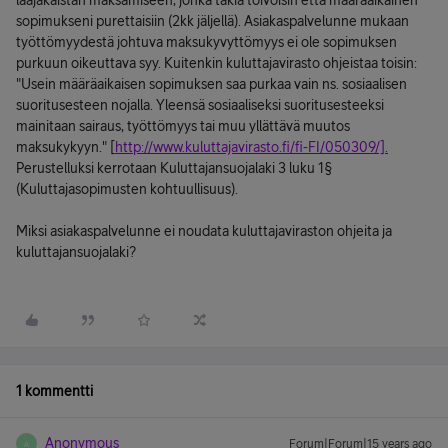
laajakaistan maksamiseen, jonka takia toivoisin että määräaikainen
sopimukseni purettaisiin (2kk jäljellä). Asiakaspalvelunne mukaan
työttömyydestä johtuva maksukyvyttömyys ei ole sopimuksen
purkuun oikeuttava syy. Kuitenkin kuluttajavirasto ohjeistaa toisin:
"Usein määräaikaisen sopimuksen saa purkaa vain ns. sosiaalisen
suoritusesteen nojalla. Yleensä sosiaaliseksi suoritusesteeksi
mainitaan sairaus, työttömyys tai muu yllättävä muutos
maksukykyyn." [
http://www.kuluttajavirasto.fi/fi-FI/050309/].
Perustelluksi kerrotaan Kuluttajansuojalaki 3 luku 1§
(Kuluttajasopimusten kohtuullisuus).
Miksi asiakaspalvelunne ei noudata kuluttajaviraston ohjeita ja
kuluttajansuojalaki?
1 kommentti
Anonymous
Forum|Forum|15 years ago
A