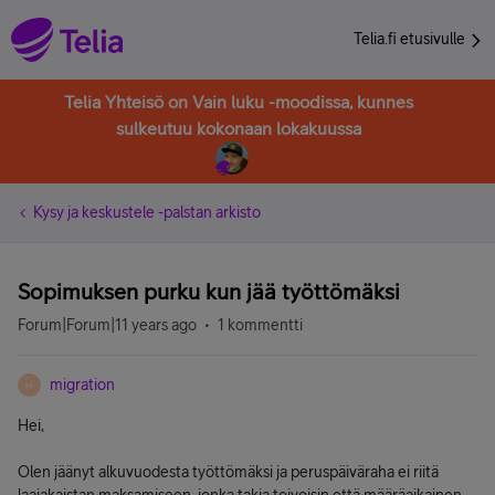
Telia.fi etusivulle
Telia Yhteisö on Vain luku -moodissa, kunnes
sulkeutuu kokonaan lokakuussa
Kysy ja keskustele -palstan arkisto
Sopimuksen purku kun jää työttömäksi
Forum|Forum|11 years ago
1 kommentti
migration
M
Hei,
Olen jäänyt alkuvuodesta työttömäksi ja peruspäiväraha ei riitä