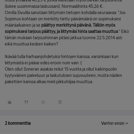
nousi yhtäkkiä 40,23 € jonka väitetään myös olevan tarjoushinta
(lukee uusimmassa laskussani). Normaalihinta 45,26 €.
Omilla Sivuilla sanotaan liittymäni tietojen kohdalla seuraavaa: "Jos
Sopimus-kohtaan on merkitty tietty päivämäärä on sopimuksesi
määräaikainen ja se
päättyy merkittynä päivänä. Tällöin myös
sopimuksesi tarjous päättyy, ja liittymäsi hinta saattaa muuttua
." Eikö
tämän mukaan tarjoushinnan pitäisi jatkua tuonne 22.5.2014 asti
eikä muuttua kesken kaiken?
Ikävää tulla harhaanjohdetuksi hintojen kanssa, varsinkaan kun
liittymästä ei pääse edes eroon noin vain :(
Olen ollut Soneran asiakas reilut 15 vuotta ja ollut kaikinpuolin
tyytyväinen palveluun ja laskutuksen sujuvuuteen, mutta näiden
pakettien kanssa alkaa mieli pikkuhiljaa muuttua.
2 kommenttia
Vanhin ensin