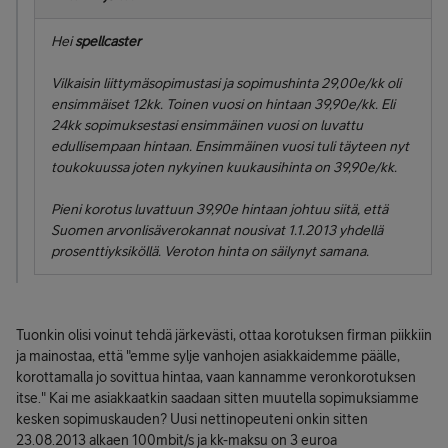
Hei
spellcaster
Vilkaisin liittymäsopimustasi ja sopimushinta 29,00e/kk oli
ensimmäiset 12kk. Toinen vuosi on hintaan 39,90e/kk. Eli
24kk sopimuksestasi ensimmäinen vuosi on luvattu
edullisempaan hintaan. Ensimmäinen vuosi tuli täyteen nyt
toukokuussa joten nykyinen kuukausihinta on 39,90e/kk.
Pieni korotus luvattuun 39,90e hintaan johtuu siitä, että
Suomen arvonlisäverokannat nousivat 1.1.2013 yhdellä
prosenttiyksiköllä. Veroton hinta on säilynyt samana.
Tuonkin olisi voinut tehdä järkevästi, ottaa korotuksen firman piikkiin
ja mainostaa, että "emme sylje vanhojen asiakkaidemme päälle,
korottamalla jo sovittua hintaa, vaan kannamme veronkorotuksen
itse." Kai me asiakkaatkin saadaan sitten muutella sopimuksiamme
kesken sopimuskauden? Uusi nettinopeuteni onkin sitten
23.08.2013 alkaen 100mbit/s ja kk-maksu on 3 euroa