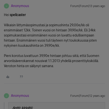
Anonymous
Forum|Forum|13 years ago
A
Hei
spellcaster
Vilkaisin liittymäsopimustasi ja sopimushinta 29,00e/kk oli
ensimmäiset 12kk. Toinen vuosi on hintaan 39,90e/kk. Eli 24kk
sopimuksestasi ensimmäinen vuosi on luvattu edullisempaan
hintaan. Ensimmäinen vuosi tuli täyteen nyt toukokuussa joten
nykyinen kuukausihinta on 39,90e/kk.
Pieni korotus luvattuun 39,90e hintaan johtuu siitä, että Suomen
arvonlisäverokannat nousivat 1.1.2013 yhdellä prosenttiyksiköllä.
Veroton hinta on säilynyt samana.
Anonymous
Forum|Forum|12 years ago
A
Antti- kirjoitti: