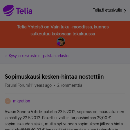
Telia.fi etusivulle
Telia Yhteisö on Vain luku -moodissa, kunnes
sulkeutuu kokonaan lokakuussa
Kysy ja keskustele -palstan arkisto
Sopimuskausi kesken-hintaa nostettiin
Forum|Forum|11 years ago
2 kommenttia
migration
M
Avasin Sonera Viihde-paketin 23.5 2012, sopimus on määräaikainen
ja päättyy 22.5.2013. Paketti luvattiin tarjoushintaan 29,00 €
sopimuskauden ajaksi, mutta nyt vuoden sopimuksen jälkeen hinta