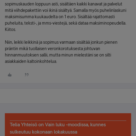
sopimuskauden loppuun asti, sisältäen kaikki kanavat ja palvelut
mitä viihdepakettiin voi ikinä sisältyä. Samalla myös puhelinlaskuni
maksimisumma kuukaudelta on 1 euro. Sisältää rajattomasti
puheluita, teksti-, ja mms-viestejä, sekä dataa maksiminopeudella.
Kiitos.
Niin, leikki leikkinä ja sopimus varmaan sisältää jonkun pienen
präntin mikä tuollaisen veronkorotuksesta johtuvan
hinnanmuutoksen sallii, mutta minun mielestäni se on silti
asiakkaiden kaltoinkohtelua.
Telia Yhteisö on Vain luku -moodissa, kunnes
sulkeutuu kokonaan lokakuussa