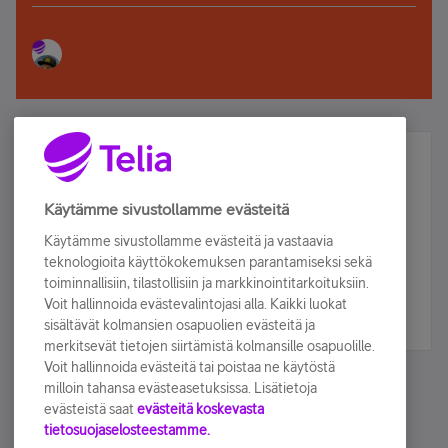
Älä jää paitsi – osallistu ja voita!
Tilaa Telian uutiskirje ja olet mukana arvonnassa.
Käytämme sivustollamme evästeitä
Samalla saat parhaat asiakasedut suoraan
Käytämme sivustollamme evästeitä ja vastaavia
sähköpostiisi.
teknologioita käyttökokemuksen parantamiseksi sekä
toiminnallisiin, tilastollisiin ja markkinointitarkoituksiin.
Voit hallinnoida evästevalintojasi alla. Kaikki luokat
Tilaa nyt
sisältävät kolmansien osapuolien evästeitä ja
merkitsevät tietojen siirtämistä kolmansille osapuolille.
Voit hallinnoida evästeitä tai poistaa ne käytöstä
milloin tahansa evästeasetuksissa. Lisätietoja
evästeistä saat
evästeitä koskevasta
tietosuojaselosteestamme.