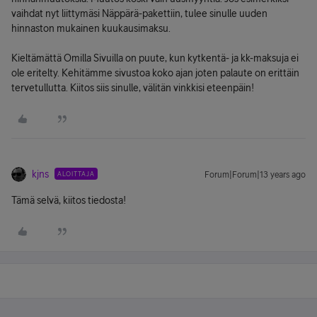
vaihdat nyt liittymäsi Näppärä-pakettiin, tulee sinulle uuden
hinnaston mukainen kuukausimaksu.
Kieltämättä Omilla Sivuilla on puute, kun kytkentä- ja kk-maksuja ei
ole eritelty. Kehitämme sivustoa koko ajan joten palaute on erittäin
tervetullutta. Kiitos siis sinulle, välitän vinkkisi eteenpäin!
kjns
ALOITTAJA
Forum|Forum|13 years ago
Tämä selvä, kiitos tiedosta!