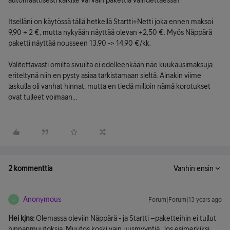
automaattisesti kaikille vai vain pakettia vaihdettaessa?
Itselläni on käytössä tällä hetkellä Startti+Netti joka ennen maksoi
9,90 + 2 €, mutta nykyään näyttää olevan +2,50 €. Myös Näppärä
paketti näyttää nousseen 13,90 -> 14,90 €/kk.
Valitettavasti omilta sivuilta ei edelleenkään näe kuukausimaksuja
eriteltynä niin en pysty asiaa tarkistamaan sieltä. Ainakin viime
laskulla oli vanhat hinnat, mutta en tiedä milloin nämä korotukset
ovat tulleet voimaan...
2 kommenttia
Vanhin ensin
Anonymous
Forum|Forum|13 years ago
A
Hei kjns:
Olemassa oleviin Näppärä - ja Startti –paketteihin ei tullut
hinnanmuutoksia. Muutos koski vain uusmyyntiä. Jos esimerkiksi