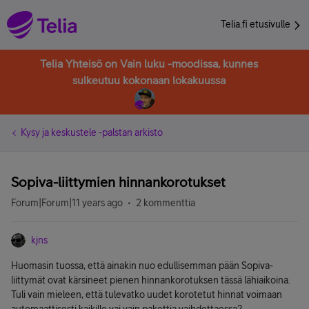
Telia.fi etusivulle
Telia Yhteisö on Vain luku -moodissa, kunnes
sulkeutuu kokonaan lokakuussa
Kysy ja keskustele -palstan arkisto
Sopiva-liittymien hinnankorotukset
Forum|Forum|11 years ago
2 kommenttia
kjns
Huomasin tuossa, että ainakin nuo edullisemman pään Sopiva-
liittymät ovat kärsineet pienen hinnankorotuksen tässä lähiaikoina.
Tuli vain mieleen, että tulevatko uudet korotetut hinnat voimaan