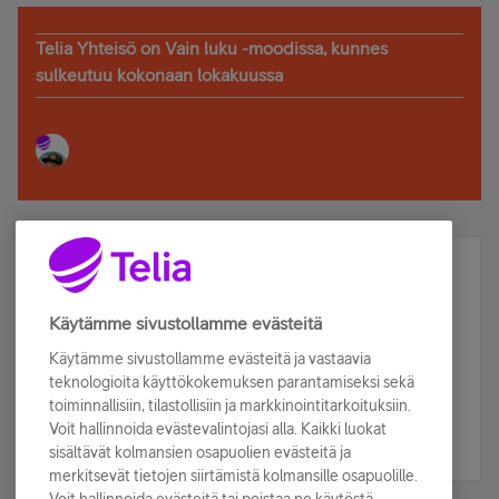
Telia Yhteisö on Vain luku -moodissa, kunnes
sulkeutuu kokonaan lokakuussa
Älä jää paitsi – osallistu ja voita!
Tilaa Telian uutiskirje ja olet mukana arvonnassa.
Käytämme sivustollamme evästeitä
Samalla saat parhaat asiakasedut suoraan
Käytämme sivustollamme evästeitä ja vastaavia
sähköpostiisi.
teknologioita käyttökokemuksen parantamiseksi sekä
toiminnallisiin, tilastollisiin ja markkinointitarkoituksiin.
Voit hallinnoida evästevalintojasi alla. Kaikki luokat
Tilaa nyt
sisältävät kolmansien osapuolien evästeitä ja
merkitsevät tietojen siirtämistä kolmansille osapuolille.