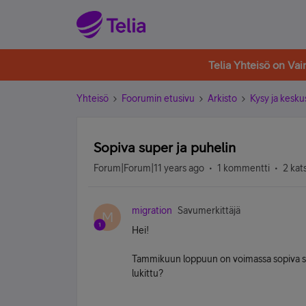
Telia Yhteisö on Va
Yhteisö
Foorumin etusivu
Arkisto
Kysy ja kesku
Sopiva super ja puhelin
Forum|Forum|11 years ago
1 kommentti
2 kat
migration
Savumerkittäjä
M
Hei!
Tammikuun loppuun on voimassa sopiva su
lukittu?