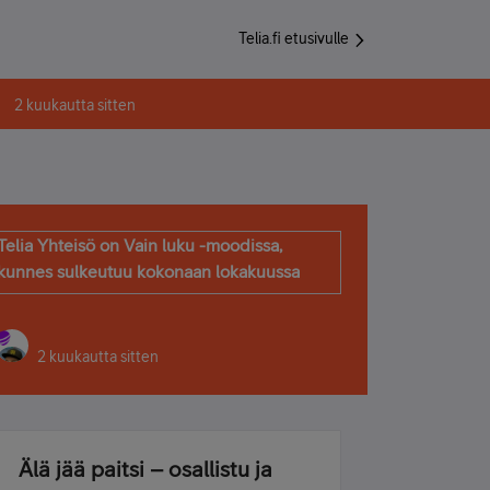
Telia.fi etusivulle
2 kuukautta sitten
Telia Yhteisö on Vain luku -moodissa,
kunnes sulkeutuu kokonaan lokakuussa
2 kuukautta sitten
Älä jää paitsi – osallistu ja