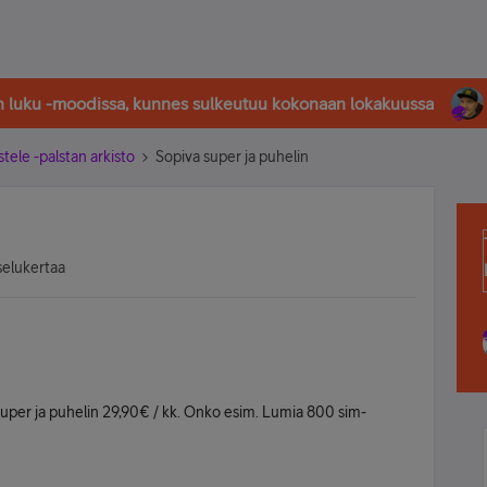
in luku -moodissa, kunnes sulkeutuu kokonaan lokakuussa
stele -palstan arkisto
Sopiva super ja puhelin
selukertaa
per ja puhelin 29,90€ / kk. Onko esim. Lumia 800 sim-