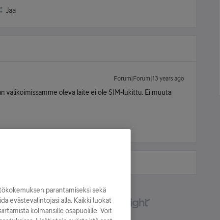
Jaa
Forum|Forum|13 years ago
 valikoimissamme oleva laite ei ole SIM-lukittu. Ei muuta
yttökokemuksen parantamiseksi sekä
oida evästevalintojasi alla. Kaikki luokat
irtämistä kolmansille osapuolille. Voit