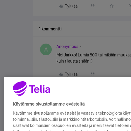
Tykkää
1 kommentti
Anonymous
A
Moi
Jarkko
! Lumia 800 tai mikään muukaan
kuin tilausta sisään :)
Tykkää
Käytämme sivustollamme evästeitä
Käytämme sivustollamme evästeitä ja vastaavia teknologioita kä
toiminnallisiin, tilastollisiin ja markkinointitarkoituksiin. Voit hallinn
sisältävät kolmansien osapuolien evästeitä ja merkitsevät tietojen si