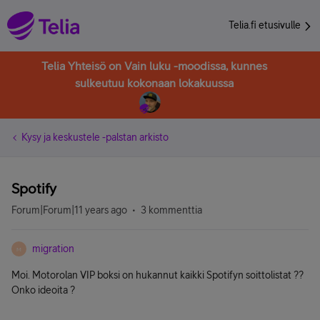
Telia.fi etusivulle
Telia Yhteisö on Vain luku -moodissa, kunnes
sulkeutuu kokonaan lokakuussa
Kysy ja keskustele -palstan arkisto
Spotify
Forum|Forum|11 years ago
3 kommenttia
migration
M
Moi. Motorolan VIP boksi on hukannut kaikki Spotifyn soittolistat ??
Onko ideoita ?