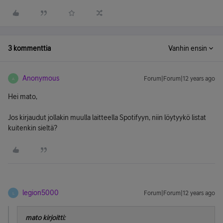
3 kommenttia
Vanhin ensin
Anonymous
Forum|Forum|12 years ago
A
Hei mato,
Jos kirjaudut jollakin muulla laitteella Spotifyyn, niin löytyykö listat
kuitenkin sieltä?
legion5000
Forum|Forum|12 years ago
L
mato kirjoitti: