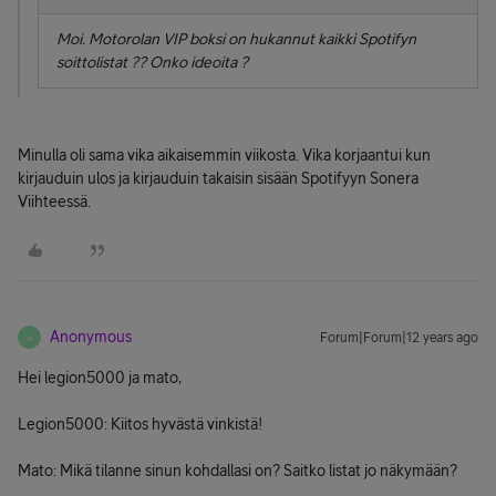
Moi. Motorolan VIP boksi on hukannut kaikki Spotifyn
soittolistat ?? Onko ideoita ?
Minulla oli sama vika aikaisemmin viikosta. Vika korjaantui kun
kirjauduin ulos ja kirjauduin takaisin sisään Spotifyyn Sonera
Viihteessä.
Anonymous
Forum|Forum|12 years ago
A
Hei legion5000 ja mato,
Legion5000: Kiitos hyvästä vinkistä!
Mato: Mikä tilanne sinun kohdallasi on? Saitko listat jo näkymään?