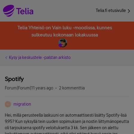
Telia.fi etusivulle
Telia Yhteisö on Vain luku -moodissa, kunnes
sulkeutuu kokonaan lokakuussa
Kysy ja keskustele -palstan arkisto
Spotify
Forum|Forum|11 years ago
2 kommenttia
migration
M
Hei, millä perusteella laskuuni on automaattisesti lisätty Spotify-lisä
9,95? Kun syksyllä tein uuden sopimuksen ja nostin liittymänopeutta
oli tarjouksena spotify veloituksetta 3 kk. Sen jälkeen on alettu