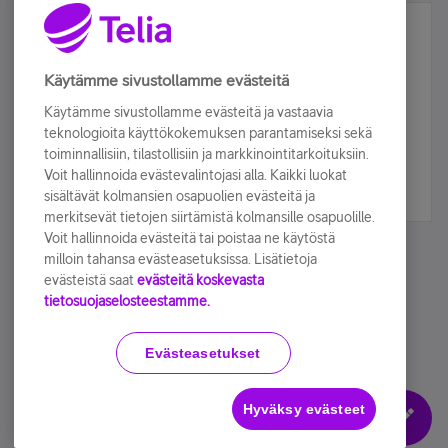
Älä jää paitsi – osallistu ja voita!
Tilaa Telian uutiskirje ja olet mukana arvonnassa.
Käytämme sivustollamme evästeitä
Samalla saat parhaat asiakasedut suoraan
Käytämme sivustollamme evästeitä ja vastaavia
sähköpostiisi.
teknologioita käyttökokemuksen parantamiseksi sekä
toiminnallisiin, tilastollisiin ja markkinointitarkoituksiin.
Voit hallinnoida evästevalintojasi alla. Kaikki luokat
Tilaa nyt
sisältävät kolmansien osapuolien evästeitä ja
merkitsevät tietojen siirtämistä kolmansille osapuolille.
Voit hallinnoida evästeitä tai poistaa ne käytöstä
milloin tahansa evästeasetuksissa. Lisätietoja
evästeistä saat
evästeitä koskevasta
tietosuojaselosteestamme.
Käyttöehdot
Accessibility statement
Evästeasetukset
Hyväksy evästeet
Evästeasetukset