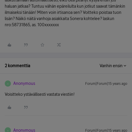
laskuttamaan automaattisesti, eikö olisi pitänyt kysyä ensin jos
haluan jatkaa? Tuntuu vähän epäreilulta kun jotkut saavat tämänkin
ilmaiseksi tänään! Miten voin irtisanoa sen? Voitteko poistaa tuon
lisän? Näikö näitä vanhoja asiakkaita Sonera kohtelee? laskun
nro:58731865, as. 100xxxxxxx
2 kommenttia
Vanhin ensin
Anonymous
Forum|Forum|15 years ago
A
Voisitteko ystävällisesti vastata viestiin!
Anonymous
Forum|Forum|15 years ago
A