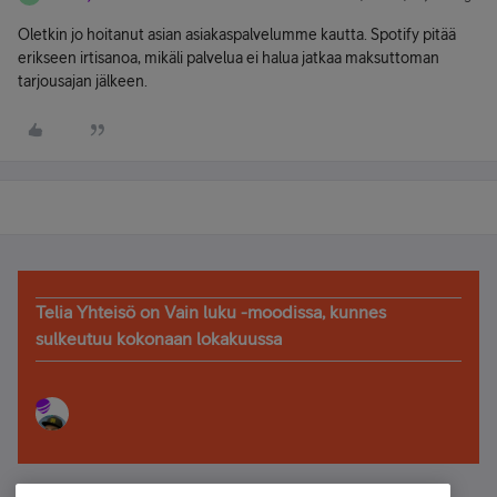
Oletkin jo hoitanut asian asiakaspalvelumme kautta. Spotify pitää
erikseen irtisanoa, mikäli palvelua ei halua jatkaa maksuttoman
tarjousajan jälkeen.
Telia Yhteisö on Vain luku -moodissa, kunnes
sulkeutuu kokonaan lokakuussa