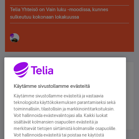
Telia Yhteisö on Vain luku -moodissa, kunnes
sulkeutuu kokonaan lokakuussa
Älä jää paitsi – osallistu ja voita!
Tilaa Telian uutiskirje ja olet mukana arvonnassa.
Käytämme sivustollamme evästeitä
Samalla saat parhaat asiakasedut suoraan
Käytämme sivustollamme evästeitä ja vastaavia
sähköpostiisi.
teknologioita käyttökokemuksen parantamiseksi sekä
toiminnallisiin, tilastollisiin ja markkinointitarkoituksiin.
Voit hallinnoida evästevalintojasi alla. Kaikki luokat
Tilaa nyt
sisältävät kolmansien osapuolien evästeitä ja
merkitsevät tietojen siirtämistä kolmansille osapuolille.
Voit hallinnoida evästeitä tai poistaa ne käytöstä