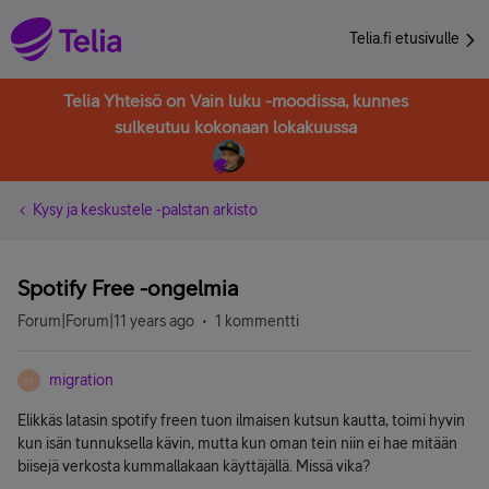
Telia.fi etusivulle
Telia Yhteisö on Vain luku -moodissa, kunnes
sulkeutuu kokonaan lokakuussa
Kysy ja keskustele -palstan arkisto
Spotify Free -ongelmia
Forum|Forum|11 years ago
1 kommentti
migration
M
Elikkäs latasin spotify freen tuon ilmaisen kutsun kautta, toimi hyvin
kun isän tunnuksella kävin, mutta kun oman tein niin ei hae mitään
biisejä verkosta kummallakaan käyttäjällä. Missä vika?