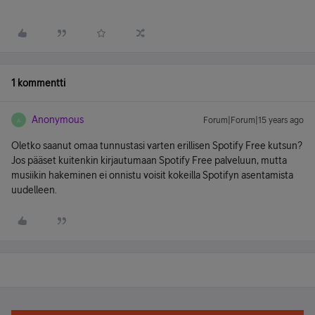
1 kommentti
Anonymous
Forum|Forum|15 years ago
A
Oletko saanut omaa tunnustasi varten erillisen Spotify Free kutsun?
Jos pääset kuitenkin kirjautumaan Spotify Free palveluun, mutta
musiikin hakeminen ei onnistu voisit kokeilla Spotifyn asentamista
uudelleen.