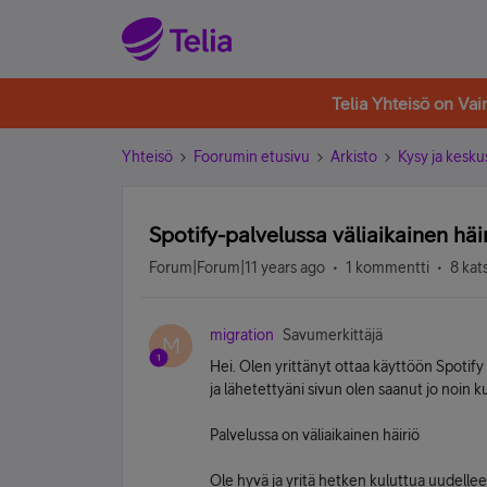
Telia Yhteisö on Va
Yhteisö
Foorumin etusivu
Arkisto
Kysy ja kesku
Spotify-palvelussa väliaikainen häi
Forum|Forum|11 years ago
1 kommentti
8 kat
migration
Savumerkittäjä
M
Hei. Olen yrittänyt ottaa käyttöön Spotif
ja lähetettyäni sivun olen saanut jo noin 
Palvelussa on väliaikainen häiriö
Ole hyvä ja yritä hetken kuluttua uudellee