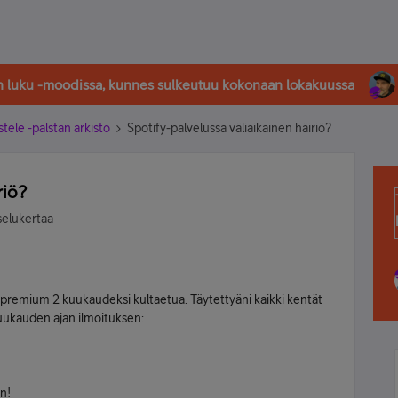
in luku -moodissa, kunnes sulkeutuu kokonaan lokakuussa
stele -palstan arkisto
Spotify-palvelussa väliaikainen häiriö?
riö?
selukertaa
y premium 2 kuukaudeksi kultaetua. Täytettyäni kaikki kentät
kuukauden ajan ilmoituksen:
n!