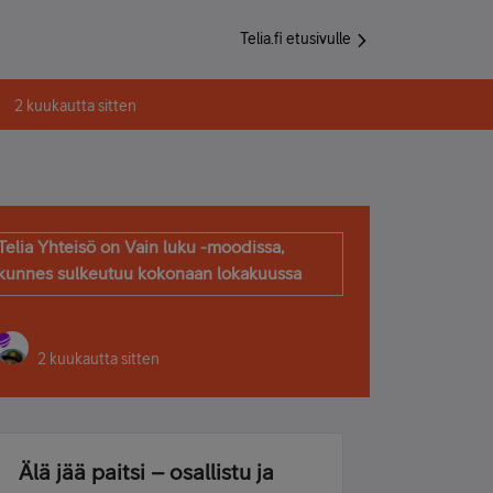
Telia.fi etusivulle
2 kuukautta sitten
Telia Yhteisö on Vain luku -moodissa,
kunnes sulkeutuu kokonaan lokakuussa
2 kuukautta sitten
Älä jää paitsi – osallistu ja