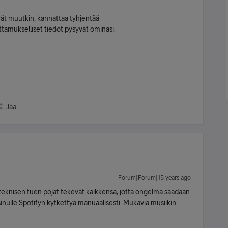
vät muutkin, kannattaa tyhjentää
ottamukselliset tiedot pysyvät ominasi.
Jaa
Forum|Forum|15 years ago
teknisen tuen pojat tekevät kaikkensa, jotta ongelma saadaan
nulle Spotifyn kytkettyä manuaalisesti. Mukavia musiikin