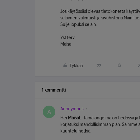
Jos käytössäsi olevaa tietokonetta käyttä
selaimen välimuisti ja sivuhistoria.Näin lu
Sulje lopuksi selain.
Yst.terv.
Maisa
Tykkää
1 kommentti
Anonymous
A
Hei
MaisaL
. Tämä ongelma on tiedossa ja 
korjatuksi mahdollisimman pian. Saimme si
kuuntelu hetkiä.