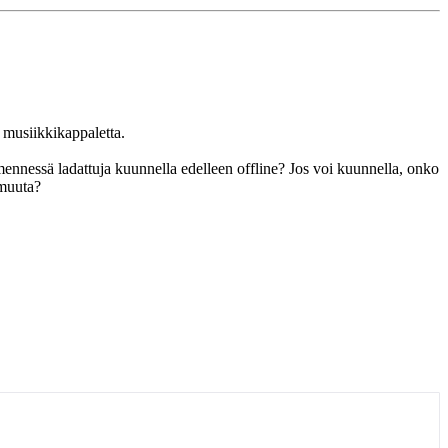
musiikkikappaletta.
 mennessä ladattuja kuunnella edelleen offline? Jos voi kuunnella, onko
 muuta?