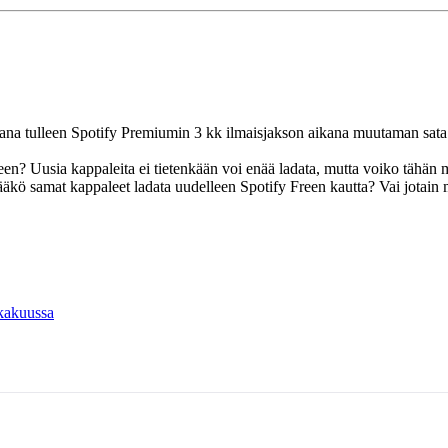
a tulleen Spotify Premiumin 3 kk ilmaisjakson aikana muutaman sata 
keen? Uusia kappaleita ei tietenkään voi enää ladata, mutta voiko tähän
itääkö samat kappaleet ladata uudelleen Spotify Freen kautta? Vai jotain
okakuussa