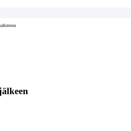
okakuussa
jälkeen