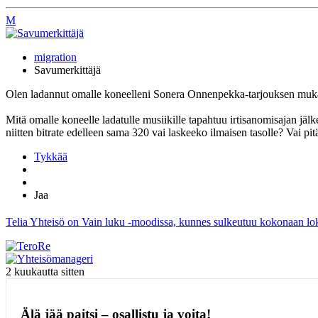
M
migration
Savumerkittäjä
Olen ladannut omalle koneelleni Sonera Onnenpekka-tarjouksen mukan
Mitä omalle koneelle ladatulle musiikille tapahtuu irtisanomisajan jäl
niitten bitrate edelleen sama 320 vai laskeeko ilmaisen tasolle? Vai p
Tykkää
Jaa
Telia Yhteisö on Vain luku -moodissa, kunnes sulkeutuu kokonaan l
2 kuukautta sitten
Älä jää paitsi – osallistu ja voita!