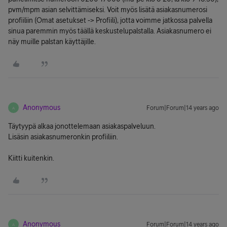
pvm/mpm asian selvittämiseksi. Voit myös lisätä asiakasnumerosi
profiiliin (Omat asetukset -> Profiili), jotta voimme jatkossa palvella
sinua paremmin myös täällä keskustelupalstalla. Asiakasnumero ei
näy muille palstan käyttäjille.
Anonymous
Forum|Forum|14 years ago
A
Täytyypä alkaa jonottelemaan asiakaspalveluun.
Lisäsin asiakasnumeronkin profiiliin.
Kiitti kuitenkin.
Anonymous
Forum|Forum|14 years ago
A