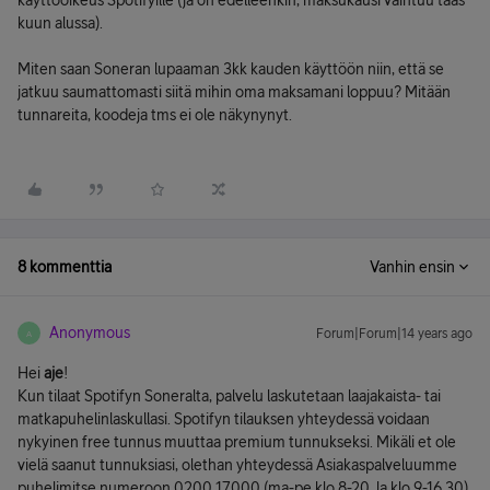
käyttöoikeus Spotifyille (ja on edelleenkin, maksukausi vaihtuu taas
kuun alussa).
Miten saan Soneran lupaaman 3kk kauden käyttöön niin, että se
jatkuu saumattomasti siitä mihin oma maksamani loppuu? Mitään
tunnareita, koodeja tms ei ole näkynynyt.
8 kommenttia
Vanhin ensin
Anonymous
Forum|Forum|14 years ago
A
Hei
aje
!
Kun tilaat Spotifyn Soneralta, palvelu laskutetaan laajakaista- tai
matkapuhelinlaskullasi. Spotifyn tilauksen yhteydessä voidaan
nykyinen free tunnus muuttaa premium tunnukseksi. Mikäli et ole
vielä saanut tunnuksiasi, olethan yhteydessä Asiakaspalveluumme
puhelimitse numeroon 0200 17000 (ma-pe klo 8-20, la klo 9-16.30),