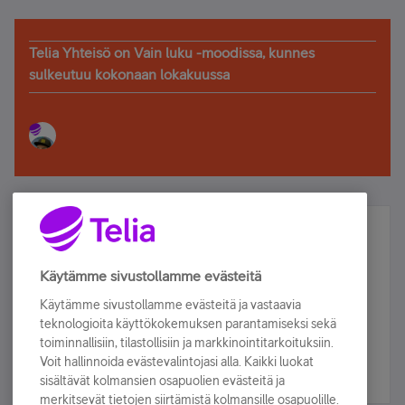
Telia Yhteisö on Vain luku -moodissa, kunnes
sulkeutuu kokonaan lokakuussa
Älä jää paitsi – osallistu ja voita!
Tilaa Telian uutiskirje ja olet mukana arvonnassa.
Käytämme sivustollamme evästeitä
Samalla saat parhaat asiakasedut suoraan
Käytämme sivustollamme evästeitä ja vastaavia
sähköpostiisi.
teknologioita käyttökokemuksen parantamiseksi sekä
toiminnallisiin, tilastollisiin ja markkinointitarkoituksiin.
Voit hallinnoida evästevalintojasi alla. Kaikki luokat
Tilaa nyt
sisältävät kolmansien osapuolien evästeitä ja
merkitsevät tietojen siirtämistä kolmansille osapuolille.