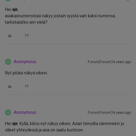
Hei
aje
,
asiakasnumerostasi näkyy jostain syystä vain kaksi numeroa,
tarkistaisitko sen vielä?
Anonymous
Forum|Forum|14 years ago
A
Nyt pitäisi näkyä oikein..
Anonymous
Forum|Forum|14 years ago
A
Hei
aje
: Kyllä, kiitos nyt näkyy oikein. Asian tiimoilta olemmekin jo
olleet yhteydessä ja asia on saatu kuntoon.