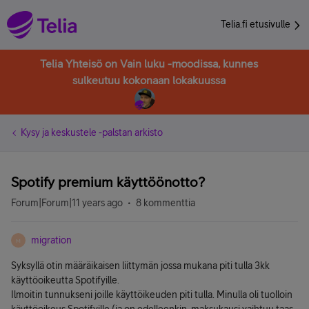
Telia.fi etusivulle
Telia Yhteisö on Vain luku -moodissa, kunnes
sulkeutuu kokonaan lokakuussa
Kysy ja keskustele -palstan arkisto
Spotify premium käyttöönotto?
Forum|Forum|11 years ago
8 kommenttia
migration
M
Syksyllä otin määräikaisen liittymän jossa mukana piti tulla 3kk
käyttöoikeutta Spotifyille.
Ilmoitin tunnukseni joille käyttöikeuden piti tulla. Minulla oli tuolloin