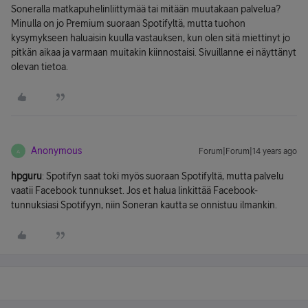
Soneralla matkapuhelinliittymää tai mitään muutakaan palvelua?
Minulla on jo Premium suoraan Spotifyltä, mutta tuohon
kysymykseen haluaisin kuulla vastauksen, kun olen sitä miettinyt jo
pitkän aikaa ja varmaan muitakin kiinnostaisi. Sivuillanne ei näyttänyt
olevan tietoa.
Anonymous
Forum|Forum|14 years ago
A
hpguru
: Spotifyn saat toki myös suoraan Spotifyltä, mutta palvelu
vaatii Facebook tunnukset. Jos et halua linkittää Facebook-
tunnuksiasi Spotifyyn, niin Soneran kautta se onnistuu ilmankin.