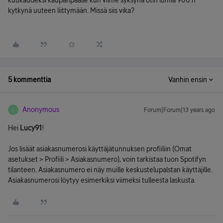
kuukaudeksi kaupanpäälle kun viime syksynä otin lumia 900:n
kytkynä uuteen liittymään. Missä siis vika?
5 kommenttia
Vanhin ensin
Anonymous
Forum|Forum|13 years ago
A
Hei
Lucy91
!
Jos lisäät asiakasnumerosi käyttäjätunnuksen profiiliin (Omat
asetukset > Profiili > Asiakasnumero), voin tarkistaa tuon Spotifyn
tilanteen. Asiakasnumero ei näy muille keskustelupalstan käyttäjille.
Asiakasnumerosi löytyy esimerkiksi viimeksi tulleesta laskusta.