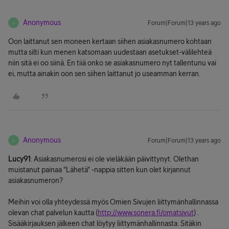
Anonymous
Forum|Forum|13 years ago
A
Oon laittanut sen moneen kertaan siihen asiakasnumero kohtaan
mutta silti kun menen katsomaan uudestaan asetukset-välilehteä
niin sitä ei oo siinä. En tiiä onko se asiakasnumero nyt tallentunu vai
ei, mutta ainakin oon sen siihen laittanut jo useamman kerran.
Anonymous
Forum|Forum|13 years ago
A
Lucy91
: Asiakasnumerosi ei ole vieläkään päivittynyt. Olethan
muistanut painaa "Lähetä" -nappia sitten kun olet kirjannut
asiakasnumeron?
Meihin voi olla yhteydessä myös Omien Sivujen liittymänhallinnassa
olevan chat palvelun kautta (
http://www.sonera.fi/omatsivut
) .
Sisääkirjauksen jälkeen chat löytyy liittymänhallinnasta. Sitäkin