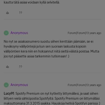
kautta tätä asiaa voidaan kyllä selvitellä.
Anonymous
Forum|Forum|13 years ago
A
No nyt se asiakasnumero suostu siihen kenttään jäämään, se ei
hyväksyny välilyöntejä ja kun sen suoraan laskusta kopioin
välilyöntien kera niin en hoksannut niitä sieltä välistä poistaa. Mutta
jos nyt pääsette asiaa tarkemmin tutkimaan! :)
Anonymous
Forum|Forum|13 years ago
A
Lucy91
: Spotify Premium on nyt kytketty liittymällesi, ja saat siihen
liittyen vielä sähköpostia Spotifyltä. Spotify Premium on liittymälläsi
maksuttomana 31.3.2015 saakka. Hauskoja hetkiä Spotifyn parissa :)