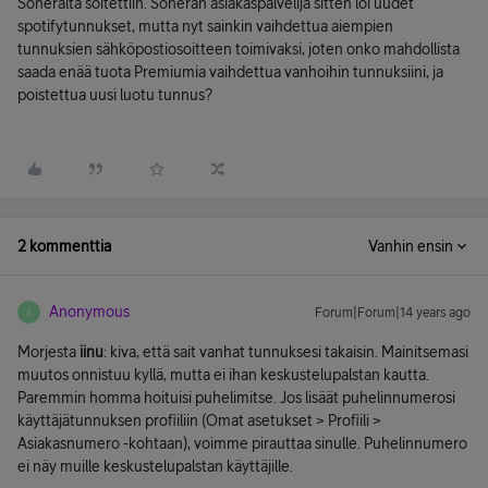
Soneralta soitettiin. Soneran asiakaspalvelija sitten loi uudet
spotifytunnukset, mutta nyt sainkin vaihdettua aiempien
tunnuksien sähköpostiosoitteen toimivaksi, joten onko mahdollista
saada enää tuota Premiumia vaihdettua vanhoihin tunnuksiini, ja
poistettua uusi luotu tunnus?
2 kommenttia
Vanhin ensin
Anonymous
Forum|Forum|14 years ago
A
Morjesta
iinu
: kiva, että sait vanhat tunnuksesi takaisin. Mainitsemasi
muutos onnistuu kyllä, mutta ei ihan keskustelupalstan kautta.
Paremmin homma hoituisi puhelimitse. Jos lisäät puhelinnumerosi
käyttäjätunnuksen profiiliin (Omat asetukset > Profiili >
Asiakasnumero -kohtaan), voimme pirauttaa sinulle. Puhelinnumero
ei näy muille keskustelupalstan käyttäjille.