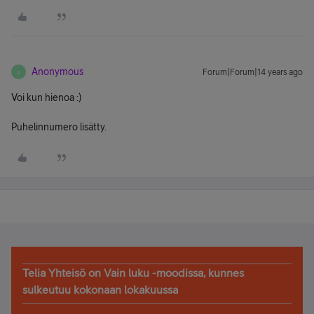
Anonymous
Forum|Forum|14 years ago
A
Voi kun hienoa :)
Puhelinnumero lisätty.
Telia Yhteisö on Vain luku -moodissa, kunnes
sulkeutuu kokonaan lokakuussa