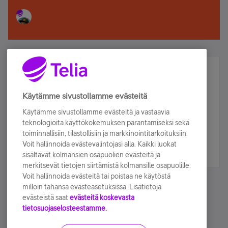
Älä jää paitsi – osallistu ja voita!
Tilaa Telian uutiskirje ja olet mukana arvonnassa.
Käytämme sivustollamme evästeitä
Samalla saat parhaat asiakasedut suoraan
Käytämme sivustollamme evästeitä ja vastaavia
sähköpostiisi.
teknologioita käyttökokemuksen parantamiseksi sekä
toiminnallisiin, tilastollisiin ja markkinointitarkoituksiin.
Voit hallinnoida evästevalintojasi alla. Kaikki luokat
Tilaa nyt
sisältävät kolmansien osapuolien evästeitä ja
merkitsevät tietojen siirtämistä kolmansille osapuolille.
Voit hallinnoida evästeitä tai poistaa ne käytöstä
milloin tahansa evästeasetuksissa. Lisätietoja
evästeistä saat
evästeitä koskevasta
tietosuojaselosteestamme.