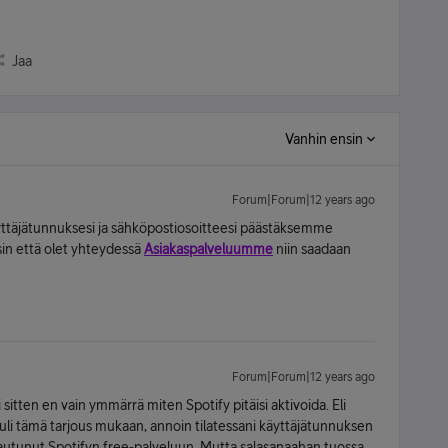
Jaa
Vanhin ensin
Forum|Forum|12 years ago
ttäjätunnuksesi ja sähköpostiosoitteesi päästäksemme
isin että olet yhteydessä
Asiakaspalveluumme
niin saadaan
Forum|Forum|12 years ago
tten en vain ymmärrä miten Spotify pitäisi aktivoida. Eli
tuli tämä tarjous mukaan, annoin tilatessani käyttäjätunnuksen
rjautunut Spotifyn free-palveluun. Mutta salasanaahan tuossa