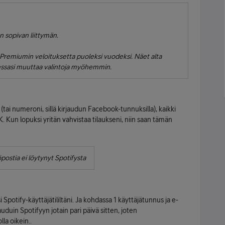
 sopivan liittymän.
 Premiumin veloituksetta puoleksi vuodeksi. Näet alta
utessasi muuttaa valintoja myöhemmin.
(tai numeroni, sillä kirjaudun Facebook-tunnuksilla), kaikki
 OK. Kun lopuksi yritän vahvistaa tilaukseni, niin saan tämän
ostia ei löytynyt Spotifysta
 Spotify-käyttäjätililtäni. Ja kohdassa 1 käyttäjätunnus ja e-
auduin Spotifyyn jotain pari päivä sitten, joten
lla oikein..