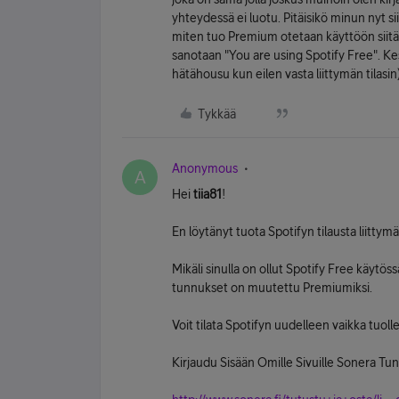
yhteydessä ei luotu. Pitäisikö minun nyt si
miten tuo Premium otetaan käyttöön siitä
sanotaan "You are using Spotify Free". Kest
hätähousu kun eilen vasta liittymän tilasin
Tykkää
Anonymous
A
Hei
tiia81
!
En löytänyt tuota Spotifyn tilausta liitty
Mikäli sinulla on ollut Spotify Free käytös
tunnukset on muutettu Premiumiksi.
Voit tilata Spotifyn uudelleen vaikka tuolle 
Kirjaudu Sisään Omille Sivuille Sonera Tunnu