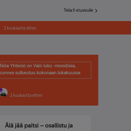
Telia.fi etusivulle
2 kuukautta sitten
Telia Yhteisö on Vain luku -moodissa,
kunnes sulkeutuu kokonaan lokakuussa
2 kuukautta sitten
Älä jää paitsi – osallistu ja