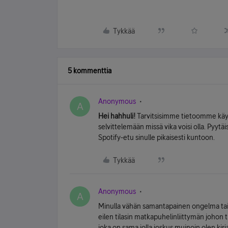
Tykkää
5 kommenttia
Anonymous
A
Hei hahhuli!
Tarvitsisimme tietoomme käy
selvittelemään missä vika voisi olla. Pyytä
Spotify-etu sinulle pikaisesti kuntoon.
Tykkää
Anonymous
A
Minulla vähän samantapainen ongelma tai si
eilen tilasin matkapuhelinliittymän johon 
joka on sama jolla joskus muinoin olen ki