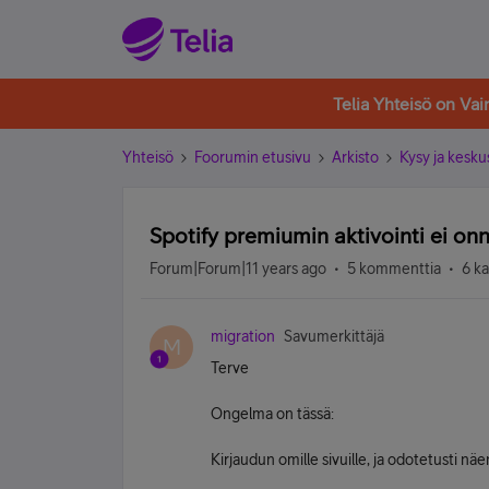
Telia Yhteisö on Va
Yhteisö
Foorumin etusivu
Arkisto
Kysy ja kesku
Spotify premiumin aktivointi ei onn
Forum|Forum|11 years ago
5 kommenttia
6 k
migration
Savumerkittäjä
M
Terve
Ongelma on tässä:
Kirjaudun omille sivuille, ja odotetusti nä