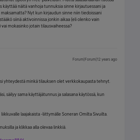
is käyttää näitä vanhoja tunnuksia sinne kirjautuessani ja
 maksamatta? Nyt kun kirjaudun sinne niin tiedoissani
ääkö siinä aktivoinnissa jonkin aikaa (eli olenko vain
) vai mokasinko jotain tilausvaiheessa?
Forum|Forum|12 years ago
mäsi yhteydestä minkä tilauksen olet verkkokaupasta tehnyt.
säsi, säilyy sama käyttäjätunnus ja salasana käytössä, kun
liikkuvalle laajakaista -liittymälle Soneran Omilta Sivuilta.
ksilla ja klikkaa alla olevaa linkkiä.