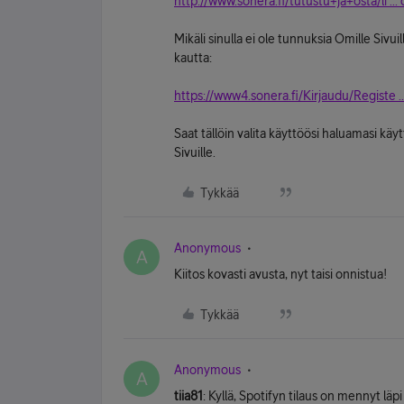
http://www.sonera.fi/tutustu+ja+osta/li .
Mikäli sinulla ei ole tunnuksia Omille Sivu
kautta:
https://www4.sonera.fi/Kirjaudu/Registe 
Saat tällöin valita käyttöösi haluamasi käy
Sivuille.
Tykkää
Anonymous
A
Kiitos kovasti avusta, nyt taisi onnistua!
Tykkää
Anonymous
A
tiia81
: Kyllä, Spotifyn tilaus on mennyt läpi