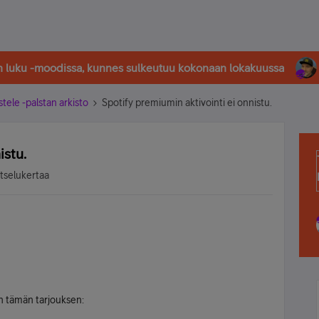
in luku -moodissa, kunnes sulkeutuu kokonaan lokakuussa
stele -palstan arkisto
Spotify premiumin aktivointi ei onnistu.
istu.
atselukertaa
en tämän tarjouksen: