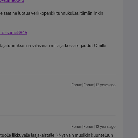
.. d=some8846
ille saat ne luotua verkkopankkitunnuksillasi tämän linkin
... d=some8846
ttäjätunnuksen ja salasanan millä jatkossa kirjaudut Omille
Forum|Forum|12 years ago
Forum|Forum|12 years ago
 tuolle liikkuvalle laajakaistalle :) Nyt vain musiikin kuunteluun