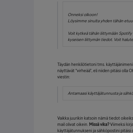
Onneksi olkoon!
Löysimme sinulta yhden tähän etuun
Voit kytkeä tähän liittymään Spotify
kyseisen liittymän tiedot. Voit hal
Täydän henkilötietoni tms. käyttäjänimeni 
näyttävät "virheää", eli niiden pitäisi olla
viestin:
Antamaasi käyttäjätunnusta ja sähköp
Vaikka juurikin katsoin nämä tiedot oikeiksi
mail olivat oikein.
Missä vika?
Viimeksi kirj
käyttäjätunnukseni ja sähköpostini pitäisi o