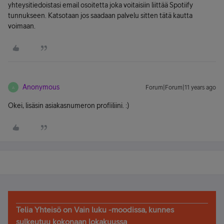
yhteysitiedoistasi email osoitetta joka voitaisiin liittää Spotiify
tunnukseen. Katsotaan jos saadaan palvelu sitten tätä kautta
voimaan.
Anonymous
Forum|Forum|11 years ago
A
Okei, lisäsin asiakasnumeron profiiliini. :)
Telia Yhteisö on Vain luku -moodissa, kunnes
sulkeutuu kokonaan lokakuussa