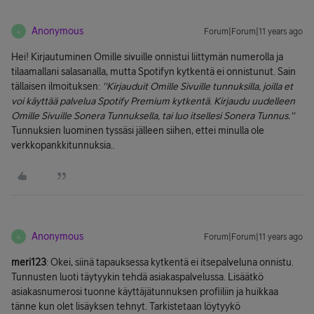
Anonymous
Forum|Forum|11 years ago
A
Hei! Kirjautuminen Omille sivuille onnistui liittymän numerolla ja
tilaamallani salasanalla, mutta Spotifyn kytkentä ei onnistunut. Sain
tällaisen ilmoituksen:
''Kirjauduit Omille Sivuille tunnuksilla, joilla et
voi käyttää palvelua Spotify Premium kytkentä. Kirjaudu uudelleen
Omille Sivuille Sonera Tunnuksella, tai luo itsellesi Sonera Tunnus.''
Tunnuksien luominen tyssäsi jälleen siihen, ettei minulla ole
verkkopankkitunnuksia..
Anonymous
Forum|Forum|11 years ago
A
meri123
: Okei, siinä tapauksessa kytkentä ei itsepalveluna onnistu.
Tunnusten luoti täytyykin tehdä asiakaspalvelussa. Lisäätkö
asiakasnumerosi tuonne käyttäjätunnuksen profiiliin ja huikkaa
tänne kun olet lisäyksen tehnyt. Tarkistetaan löytyykö