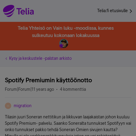
Telia.fi etusivulle
Telia Yhteisö on Vain luku -moodissa, kunnes
sulkeutuu kokonaan lokakuussa
Kysy ja keskustele -palstan arkisto
Spotify Premiumin käyttöönotto
Forum|Forum|11 years ago
4 kommenttia
migration
M
Tilasin juuri Soneran nettitikun ja liikkuvan laajakaistan johon kuuluu
Spotify Premium- palvelu. Saanko Soneralta tunnukset Spotifyyn vai
onko tunnukset pakko tehdä Soneran Omien sivujen kautta?