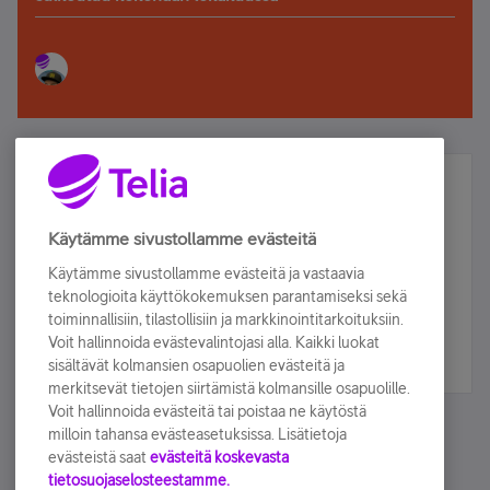
Älä jää paitsi – osallistu ja voita!
Tilaa Telian uutiskirje ja olet mukana arvonnassa.
Käytämme sivustollamme evästeitä
Samalla saat parhaat asiakasedut suoraan
Käytämme sivustollamme evästeitä ja vastaavia
sähköpostiisi.
teknologioita käyttökokemuksen parantamiseksi sekä
toiminnallisiin, tilastollisiin ja markkinointitarkoituksiin.
Voit hallinnoida evästevalintojasi alla. Kaikki luokat
Tilaa nyt
sisältävät kolmansien osapuolien evästeitä ja
merkitsevät tietojen siirtämistä kolmansille osapuolille.
Voit hallinnoida evästeitä tai poistaa ne käytöstä
milloin tahansa evästeasetuksissa. Lisätietoja
evästeistä saat
evästeitä koskevasta
tietosuojaselosteestamme.