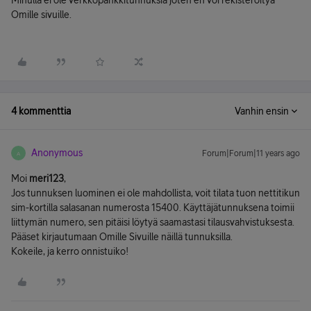
Minulla ei ole verkkopankkitunnuksia joten en voi rekisteröityä
Omille sivuille.
4 kommenttia
Vanhin ensin
Anonymous
Forum|Forum|11 years ago
A
Moi
meri123
,
Jos tunnuksen luominen ei ole mahdollista, voit tilata tuon nettitikun
sim-kortilla salasanan numerosta 15400. Käyttäjätunnuksena toimii
liittymän numero, sen pitäisi löytyä saamastasi tilausvahvistuksesta.
Pääset kirjautumaan Omille Sivuille näillä tunnuksilla.
Kokeile, ja kerro onnistuiko!