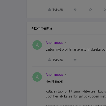
Tykkää
4 kommenttia
Anonymous
A
Laitoin nyt profiilin asiakastunnukseksi 
Tykkää
Anonymous
A
Hei
Niinaba
!
Kyllä, eli tuohon liittymän yhteyteen kuu
Spotifyn jälkikäteenkin ja tuo vuoden ma