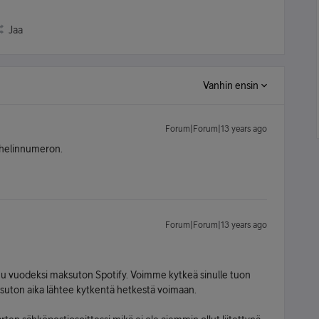
Jaa
Vanhin ensin
Forum|Forum|13 years ago
puhelinnumeron.
Forum|Forum|13 years ago
luu vuodeksi maksuton Spotify. Voimme kytkeä sinulle tuon
ksuton aika lähtee kytkentä hetkestä voimaan.