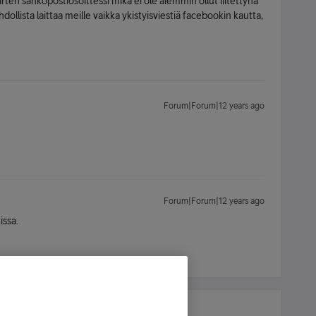
ten sähköpostiosoittessi mikä ei ole aiemmin ollut liitettynä
hdollista laittaa meille vaikka ykistyisviestiä facebookin kautta,
Forum|Forum|12 years ago
Forum|Forum|12 years ago
issa.