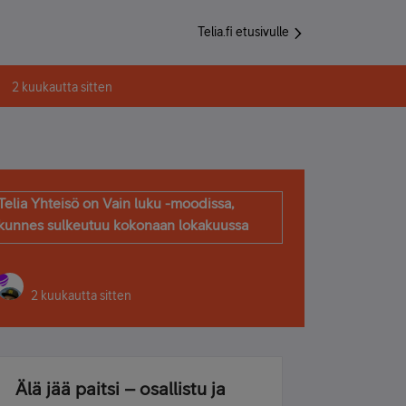
Telia.fi etusivulle
2 kuukautta sitten
Telia Yhteisö on Vain luku -moodissa,
kunnes sulkeutuu kokonaan lokakuussa
2 kuukautta sitten
Älä jää paitsi – osallistu ja