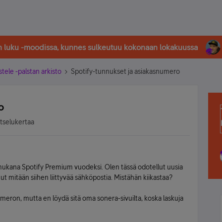
in luku -moodissa, kunnes sulkeutuu kokonaan lokakuussa
stele -palstan arkisto
Spotify-tunnukset ja asiakasnumero
o
atselukertaa
lla mukana Spotify Premium vuodeksi. Olen tässä odotellut uusia
t mitään siihen liittyvää sähköpostia. Mistähän kiikastaa?
numeron, mutta en löydä sitä oma sonera-sivuilta, koska laskuja