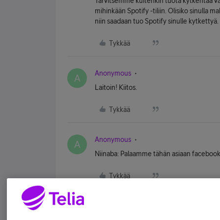
Tarvitsemme kuitenkin tuota kytkentää var
mihinkään Spotify -tiliin. Olisiko sinulla ma
niin saadaan tuo Spotify sinulle kytkettyä.
Tykkää
Anonymous
A
Laitoin! Kiitos.
Tykkää
Anonymous
A
Niinaba: Palaamme tähän asiaan facebook
Tykkää