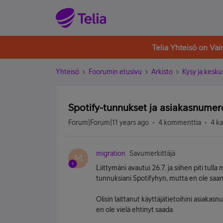
Telia Yhteisö on Va
Yhteisö
Foorumin etusivu
Arkisto
Kysy ja kesku
Spotify-tunnukset ja asiakasnumer
Forum|Forum|11 years ago
4 kommenttia
4 k
migration
Savumerkittäjä
M
Liittymäni avautui 26.7. ja siihen piti tu
tunnuksiani Spotifyhyn, mutta en ole saanu
Olisin laittanut käyttäjätietoihini asiakas
en ole vielä ehtinyt saada.