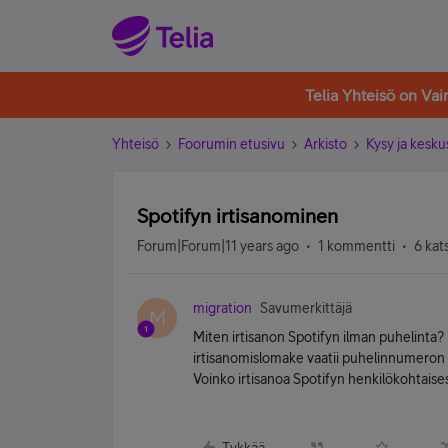
Telia Yhteisö on Va
Yhteisö
Foorumin etusivu
Arkisto
Kysy ja kesku
Spotifyn irtisanominen
Forum|Forum|11 years ago
1 kommentti
6 kat
migration
Savumerkittäjä
M
Miten irtisanon Spotifyn ilman puhelinta?
irtisanomislomake vaatii puhelinnumeron
Voinko irtisanoa Spotifyn henkilökohtaise