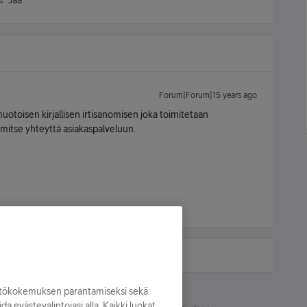
Jaa
Forum|Forum|15 years ago
otoisen kirjallisen irtisanomisen joka toimitetaan
imitse yhteyttä asiakaspalveluun.
yttökokemuksen parantamiseksi sekä
oida evästevalintojasi alla. Kaikki luokat