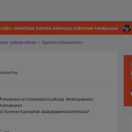
in luku -moodissa, kunnes sulkeutuu kokonaan lokakuussa
stele -palstan arkisto
Spotifyn irtisanominen
selukertaa
 Puhelimeni on toistaiseksi huollossa. Verkkopalvelun
 toimiakseen.
sti Soneran Kaivopihan asiakaspalvelutoimistossa?