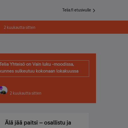
Telia.fi etusivulle
2 kuukautta sitten
Telia Yhteisö on Vain luku -moodissa,
kunnes sulkeutuu kokonaan lokakuussa
2 kuukautta sitten
Älä jää paitsi – osallistu ja