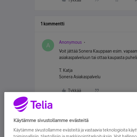
Tykkää
1 kommentti
Anonymous
A
Voit jättää Sonera Kauppaan esim. vapaamu
asiakaspalveluun tai ottaa kaupasta puhel
T. Katja
Sonera Asiakaspalvelu
Tykkää
Käytämme sivustollamme evästeitä
Käytämme sivustollamme evästeitä ja vastaavia teknologioita kä
toiminnallisiin, tilastollisiin ja markkinointitarkoituksiin. Voit hallinn