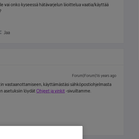
e vai onko kyseessä hätävarjelun liioittelua vaatia/käyttää
?
Jaa
Forum|Forum|16 years ago
tin vastaanottamiseen, käyttämästäsi sähköpostiohjelmasta
en asetuksiin löydät
Ohjeet ja vinkit
-sivuiltamme.