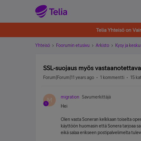
Telia Yhteisö on Va
Yhteisö
Foorumin etusivu
Arkisto
Kysy ja kesku
SSL-suojaus myös vastaanotettaval
Forum|Forum|11 years ago
1 kommentti
15 ka
migration
Savumerkittäjä
M
Hei
Olen vasta Soneran kelkkaan toiselta oper
käyttöön huomasin että Sonera tarjoaa sala
eikä salaa erikseen postipalvelimelta tulev