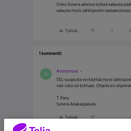
Onko Sonera aikeissa kytkeä salausta pääll
salausta myös sähköpostin vastaanotossa
Tykkää
1 kommentti
Anonymous
A
SSL-suojausta voi käyttää myös sähköpos
vain ruksi ssl-kohtaan. Ohjeita eri ohjelmi
T. Panu
Sonera Asiakaspalvelu
Tykkää