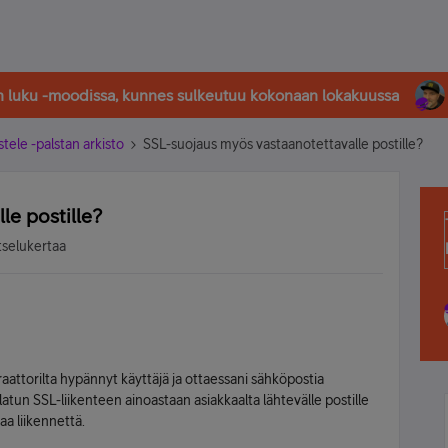
in luku -moodissa, kunnes sulkeutuu kokonaan lokakuussa
stele -palstan arkisto
SSL-suojaus myös vastaanotettavalle postille?
le postille?
tselukertaa
aattorilta hypännyt käyttäjä ja ottaessani sähköpostia
tun SSL-liikenteen ainoastaan asiakkaalta lähtevälle postille
aa liikennettä.