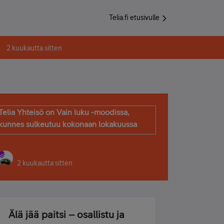
Telia.fi etusivulle
2 kuukautta sitten
Telia Yhteisö on Vain luku -moodissa,
kunnes sulkeutuu kokonaan lokakuussa
2 kuukautta sitten
Älä jää paitsi – osallistu ja