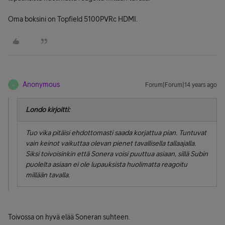
Oma boksini on Topfield 5100PVRc HDMI.
Anonymous
Forum|Forum|14 years ago
A
Londo kirjoitti:
Tuo vika pitäisi ehdottomasti saada korjattua pian. Tuntuvat
vain keinot vaikuttaa olevan pienet tavallisella tallaajalla.
Siksi toivoisinkin että Sonera voisi puuttua asiaan, sillä Subin
puolelta asiaan ei ole lupauksista huolimatta reagoitu
millään tavalla.
Toivossa on hyvä elää Soneran suhteen.