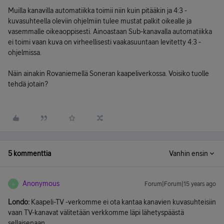
Muilla kanavilla automatiikka toimii niin kuin pitääkin ja 4:3 -
kuvasuhteella oleviin ohjelmiin tulee mustat palkit oikealle ja
vasemmalle oikeaoppisesti. Ainoastaan Sub-kanavalla automatiikka
ei toimi vaan kuva on virheellisesti vaakasuuntaan levitetty 4:3 -
ohjelmissa.
Näin ainakin Rovaniemellä Soneran kaapeliverkossa. Voisiko tuolle
tehdä jotain?
5 kommenttia
Vanhin ensin
Anonymous
Forum|Forum|15 years ago
A
Londo:
Kaapeli-TV -verkomme ei ota kantaa kanavien kuvasuhteisiin
vaan TV-kanavat välitetään verkkomme läpi lähetyspäästä
sellaisenaan.