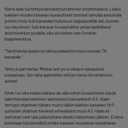
Nämä asiat tuli tehtyä/tarkastettua tietenkin ensimmäisenä. Lisäksi
kaikkien muiden kanavien kuvasuhteet toimivat samoilla asetuksilla
ja toimi myös Sub-kanavalla toukokuun loppupuolelle asti, kunnes
tuo vika ilmeni. Sub-kanavan kuvasuhdekin pelaa täydellisesti
antenniverkon puolella, vika siis koskee vain Soneran
kaapeliverkkoa.
"Tarvittaessa asiasta voi laittaa palautetta myös suoraan TV-
kanavalle."
Tehty jo pari kertaa. Minkäs teet jos ei vikaa ei vaivauduta
korjaamaan. Sen takia ajattelinkin että jos tänne ilmoittaminen
auttaisi.
Eihän tuo vika maata kaatava ole sillä voihan kuvasuhteen käydä
pakottamassa television asetuksista manuaalisesti 4:3 -tilaan
tiettyjen ohjelmien tähden mutta tällöin kaikkien kanavien 16:9 -
suhteiset ohjelmat menevät virheellisesti myös 4:3 -tilaan eli
asetukset ovat taas palautettava oikeiksi katsomisen jälkeen. Ei liene
kovinkaan käytännöllistä yhden kanavan muutaman katsottavan