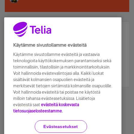
Älä jää paitsi – osallistu ja voita!
Tilaa Telian uutiskirje ja olet mukana arvonnassa.
Käytämme sivustollamme evästeitä
Samalla saat parhaat asiakasedut suoraan
Käytämme sivustollamme evästeitä ja vastaavia
sähköpostiisi.
teknologioita käyttökokemuksen parantamiseksi sekä
toiminnallisiin, tilastollisiin ja markkinointitarkoituksiin.
Voit hallinnoida evästevalintojasi alla. Kaikki luokat
Tilaa nyt
sisältävät kolmansien osapuolien evästeitä ja
merkitsevät tietojen siirtämistä kolmansille osapuolille.
Voit hallinnoida evästeitä tai poistaa ne käytöstä
milloin tahansa evästeasetuksissa. Lisätietoja
evästeistä saat
evästeitä koskevasta
tietosuojaselosteestamme.
Käyttöehdot
Accessibility statement
Evästeasetukset