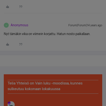
Anonymous
Forum|Forum|14 years ago
A
Nyt tämäkin vika on viimein korjattu. Hatun nosto paikallaan.
Telia Yhteisö on Vain luku -moodissa, kunnes
sulkeutuu kokonaan lokakuussa