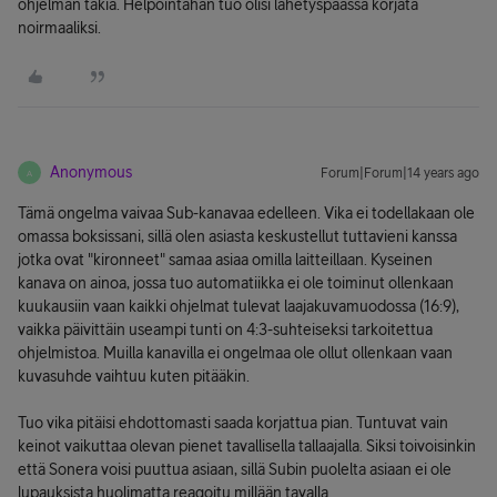
ohjelman takia. Helpointahan tuo olisi lähetyspäässä korjata
noirmaaliksi.
Anonymous
Forum|Forum|14 years ago
A
Tämä ongelma vaivaa Sub-kanavaa edelleen. Vika ei todellakaan ole
omassa boksissani, sillä olen asiasta keskustellut tuttavieni kanssa
jotka ovat "kironneet" samaa asiaa omilla laitteillaan. Kyseinen
kanava on ainoa, jossa tuo automatiikka ei ole toiminut ollenkaan
kuukausiin vaan kaikki ohjelmat tulevat laajakuvamuodossa (16:9),
vaikka päivittäin useampi tunti on 4:3-suhteiseksi tarkoitettua
ohjelmistoa. Muilla kanavilla ei ongelmaa ole ollut ollenkaan vaan
kuvasuhde vaihtuu kuten pitääkin.
Tuo vika pitäisi ehdottomasti saada korjattua pian. Tuntuvat vain
keinot vaikuttaa olevan pienet tavallisella tallaajalla. Siksi toivoisinkin
että Sonera voisi puuttua asiaan, sillä Subin puolelta asiaan ei ole
lupauksista huolimatta reagoitu millään tavalla.