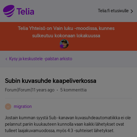
Telia.fi etusivulle
Telia Yhteisö on Vain luku -moodissa, kunnes
sulkeutuu kokonaan lokakuussa
Kysy ja keskustele -palstan arkisto
Subin kuvasuhde kaapeliverkossa
Forum|Forum|11 years ago
5 kommenttia
migration
M
Jostain kumman syystä Sub -kanavan kuvasuhdeautomatiikka ei ole
pelannut pariin kuukauteen kunnolla vaan kaikki lähetykset ovat
tulleet laajakuvamuodossa, myös 4:3 -suhteiset lähetykset.