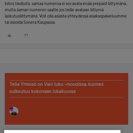
kiitos tiedosta. samaa numeroa ei voi avata enää prepaid-liittymänä,
mutta saman numeron saatte jos teille avataan liittymä
laskutusliittymänä. Voit olla asiasta yhteydessä asiakaspalveluumme
tai asioida Sonera Kaupassa.
Telia Yhteisö on Vain luku -moodissa, kunnes
sulkeutuu kokonaan lokakuussa