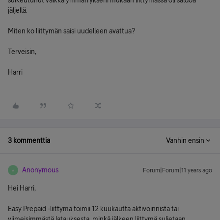
sulkeutunut vaikka ymmärrykseni mukaan liittymässä oli saldoa
jäljellä.
Miten ko liittymän saisi uudelleen avattua?
Terveisin,
Harri
3 kommenttia
Vanhin ensin
Anonymous
Forum|Forum|11 years ago
A
Hei Harri,
Easy Prepaid -liittymä toimii 12 kuukautta aktivoinnista tai
viimeisimmästä latauksesta, minkä jälkeen liittymä suljetaan