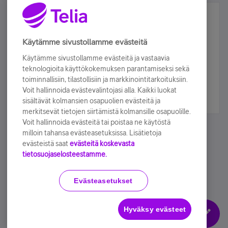
Älä jää paitsi – osallistu ja voita!
Tilaa Telian uutiskirje ja olet mukana arvonnassa.
Käytämme sivustollamme evästeitä
Samalla saat parhaat asiakasedut suoraan
Käytämme sivustollamme evästeitä ja vastaavia
sähköpostiisi.
teknologioita käyttökokemuksen parantamiseksi sekä
toiminnallisiin, tilastollisiin ja markkinointitarkoituksiin.
Voit hallinnoida evästevalintojasi alla. Kaikki luokat
Tilaa nyt
sisältävät kolmansien osapuolien evästeitä ja
merkitsevät tietojen siirtämistä kolmansille osapuolille.
Voit hallinnoida evästeitä tai poistaa ne käytöstä
milloin tahansa evästeasetuksissa. Lisätietoja
evästeistä saat
evästeitä koskevasta
tietosuojaselosteestamme.
Käyttöehdot
Accessibility statement
Evästeasetukset
Hyväksy evästeet
Evästeasetukset