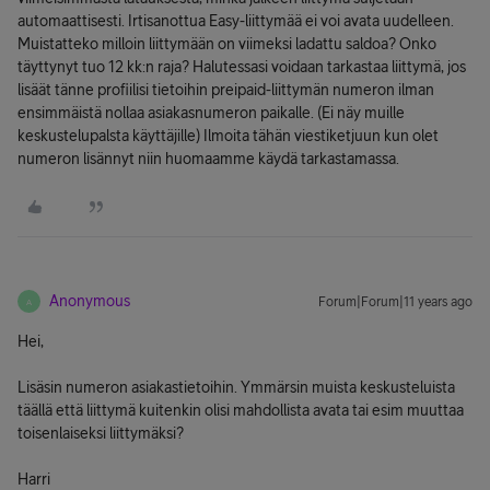
automaattisesti. Irtisanottua Easy-liittymää ei voi avata uudelleen.
Muistatteko milloin liittymään on viimeksi ladattu saldoa? Onko
täyttynyt tuo 12 kk:n raja? Halutessasi voidaan tarkastaa liittymä, jos
lisäät tänne profiilisi tietoihin preipaid-liittymän numeron ilman
ensimmäistä nollaa asiakasnumeron paikalle. (Ei näy muille
keskustelupalsta käyttäjille) Ilmoita tähän viestiketjuun kun olet
numeron lisännyt niin huomaamme käydä tarkastamassa.
Anonymous
Forum|Forum|11 years ago
A
Hei,
Lisäsin numeron asiakastietoihin. Ymmärsin muista keskusteluista
täällä että liittymä kuitenkin olisi mahdollista avata tai esim muuttaa
toisenlaiseksi liittymäksi?
Harri