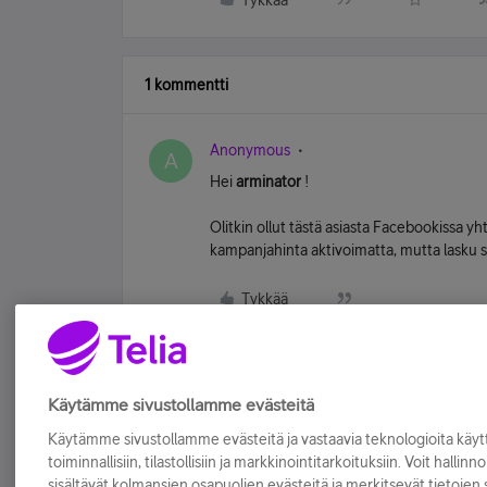
Tykkää
1 kommentti
Anonymous
A
Hei
arminator
!
Olitkin ollut tästä asiasta Facebookissa yhte
kampanjahinta aktivoimatta, mutta lasku s
Tykkää
Käytämme sivustollamme evästeitä
Käytämme sivustollamme evästeitä ja vastaavia teknologioita kä
toiminnallisiin, tilastollisiin ja markkinointitarkoituksiin. Voit hallinn
sisältävät kolmansien osapuolien evästeitä ja merkitsevät tietojen si