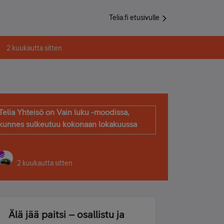
Telia.fi etusivulle
2 kuukautta sitten
Telia Yhteisö on Vain luku -moodissa,
kunnes sulkeutuu kokonaan lokakuussa
2 kuukautta sitten
Älä jää paitsi – osallistu ja