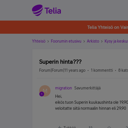
Telia Yhteisö on Va
Yhteisö
Foorumin etusivu
Arkisto
Kysy ja kesku
Superin hinta???
Forum|Forum|11 years ago
1 kommentti
8 kat
migration
Savumerkittäjä
M
Hei,
eikös tuon Superin kuukaushinta ole 19,90
veloitatte siitä normaalin hinnan eli 29,90