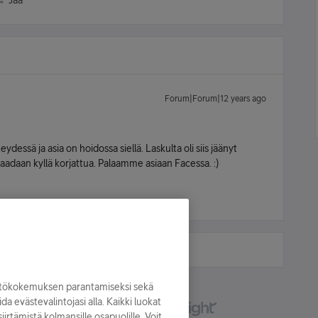
Jaa
Forum|Forum|12 years ago
ydessä ja asia on hoidossa siellä. Laskulta oli siis jäänyt
aadaan kyllä korjattua. Palaamme asiaan Facessa. :)
yttökokemuksen parantamiseksi sekä
oida evästevalintojasi alla. Kaikki luokat
irtämistä kolmansille osapuolille. Voit