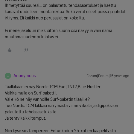
Ihmetyttää suuresi... on palautettu tehdasasetukset ja haettu
kanavat uudelleen monta kertaa. Sekä virrat olleet poissa ja johdot
irti yms. Eli kaikki nuo perusasiat on kokeiltu.
Ei mene jakeluun miksi sitten suurin osa näkyy ja vain nämä
muutama uudempi tulokas ei.
Anonymous
Forum|Forum|15 years ago
A
Täälläkään ei näy Nordic TCM,Fuel,TNT7,Blue Hustler.
Vaikka mulla on Surf pakettii.
Vai eikö ne näy vanhoille Surf-paketin tilaajille?
Tuo Nordic TCM lakkasi näkymästä viime viikolla ja digipoksi on
palautettu tehdasasetuksille.
Ja tehty kaikki temput.
Niin kyse siis Tampereen Eetunkadun Yh-kotien kaapelitv:stä.