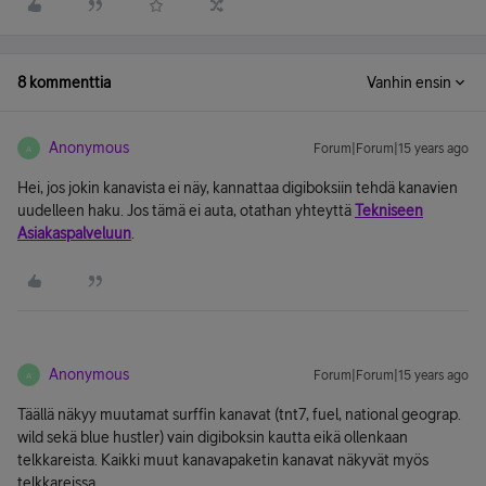
8 kommenttia
Vanhin ensin
Anonymous
Forum|Forum|15 years ago
A
Hei, jos jokin kanavista ei näy, kannattaa digiboksiin tehdä kanavien
uudelleen haku. Jos tämä ei auta, otathan yhteyttä
Tekniseen
Asiakaspalveluun
.
Anonymous
Forum|Forum|15 years ago
A
Täällä näkyy muutamat surffin kanavat (tnt7, fuel, national geograp.
wild sekä blue hustler) vain digiboksin kautta eikä ollenkaan
telkkareista. Kaikki muut kanavapaketin kanavat näkyvät myös
telkkareissa.