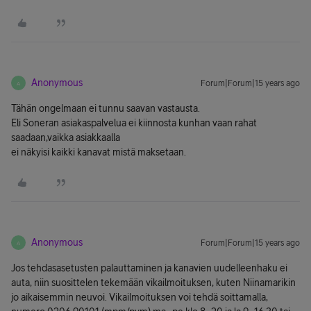
Anonymous
Forum|Forum|15 years ago
A
Tähän ongelmaan ei tunnu saavan vastausta.
Eli Soneran asiakaspalvelua ei kiinnosta kunhan vaan rahat
saadaan,vaikka asiakkaalla
ei näkyisi kaikki kanavat mistä maksetaan.
Anonymous
Forum|Forum|15 years ago
A
Jos tehdasasetusten palauttaminen ja kanavien uudelleenhaku ei
auta, niin suosittelen tekemään vikailmoituksen, kuten Niinamarikin
jo aikaisemmin neuvoi. Vikailmoituksen voi tehdä soittamalla,