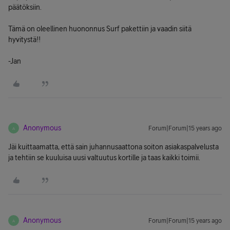
päätöksiin.
Tämä on oleellinen huononnus Surf pakettiin ja vaadin siitä
hyvitystä!!
-Jan
Anonymous
Forum|Forum|15 years ago
A
Jäi kuittaamatta, että sain juhannusaattona soiton asiakaspalvelusta
ja tehtiin se kuuluisa uusi valtuutus kortille ja taas kaikki toimii.
Anonymous
Forum|Forum|15 years ago
A