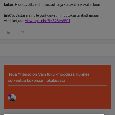
kekes:
Hienoa, että valtuutus auttoi ja kanavat näkyvät jälleen.
jankro:
Vastasin sinulle Surf-paketin muutoksista aloittamaasi
viestiketjuun
viewtopic.php?f=69&t=6501
Telia Yhteisö on Vain luku -moodissa, kunnes
sulkeutuu kokonaan lokakuussa