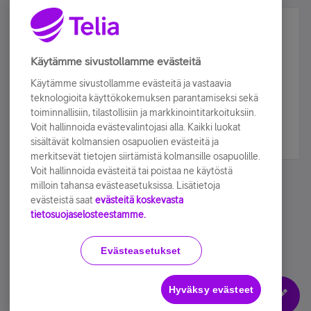
Älä jää paitsi – osallistu ja voita!
Tilaa Telian uutiskirje ja olet mukana arvonnassa.
Käytämme sivustollamme evästeitä
Samalla saat parhaat asiakasedut suoraan
Käytämme sivustollamme evästeitä ja vastaavia
sähköpostiisi.
teknologioita käyttökokemuksen parantamiseksi sekä
toiminnallisiin, tilastollisiin ja markkinointitarkoituksiin.
Voit hallinnoida evästevalintojasi alla. Kaikki luokat
Tilaa nyt
sisältävät kolmansien osapuolien evästeitä ja
merkitsevät tietojen siirtämistä kolmansille osapuolille.
Voit hallinnoida evästeitä tai poistaa ne käytöstä
milloin tahansa evästeasetuksissa. Lisätietoja
evästeistä saat
evästeitä koskevasta
tietosuojaselosteestamme.
Käyttöehdot
Accessibility statement
Evästeasetukset
Hyväksy evästeet
Evästeasetukset