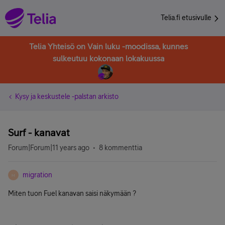
Telia.fi etusivulle
Telia Yhteisö on Vain luku -moodissa, kunnes
sulkeutuu kokonaan lokakuussa
Kysy ja keskustele -palstan arkisto
Surf - kanavat
Forum|Forum|11 years ago
8 kommenttia
migration
M
Miten tuon Fuel kanavan saisi näkymään ?