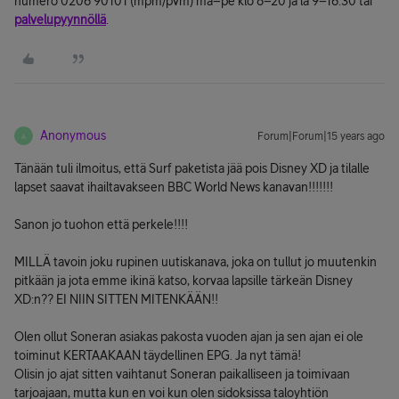
numero 0206 90101 (mpm/pvm) ma–pe klo 8–20 ja la 9–16.30 tai
palvelupyynnöllä
.
Anonymous
Forum|Forum|15 years ago
A
Tänään tuli ilmoitus, että Surf paketista jää pois Disney XD ja tilalle
lapset saavat ihailtavakseen BBC World News kanavan!!!!!!!
Sanon jo tuohon että perkele!!!!
MILLÄ tavoin joku rupinen uutiskanava, joka on tullut jo muutenkin
pitkään ja jota emme ikinä katso, korvaa lapsille tärkeän Disney
XD:n?? EI NIIN SITTEN MITENKÄÄN!!
Olen ollut Soneran asiakas pakosta vuoden ajan ja sen ajan ei ole
toiminut KERTAAKAAN täydellinen EPG. Ja nyt tämä!
Olisin jo ajat sitten vaihtanut Soneran paikalliseen ja toimivaan
tarjoajaan, mutta kun en voi kun olen sidoksissa taloyhtiön