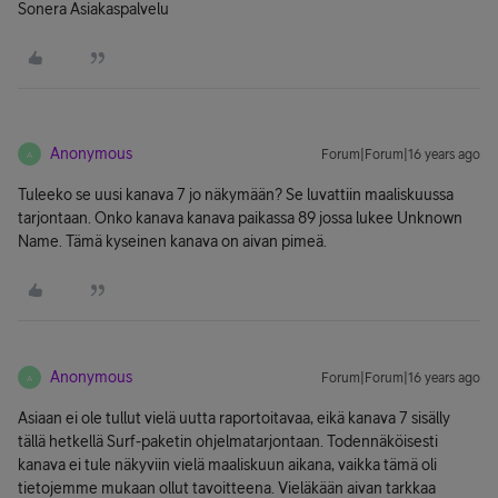
Sonera Asiakaspalvelu
Anonymous
Forum|Forum|16 years ago
A
Tuleeko se uusi kanava 7 jo näkymään? Se luvattiin maaliskuussa
tarjontaan. Onko kanava kanava paikassa 89 jossa lukee Unknown
Name. Tämä kyseinen kanava on aivan pimeä.
Anonymous
Forum|Forum|16 years ago
A
Asiaan ei ole tullut vielä uutta raportoitavaa, eikä kanava 7 sisälly
tällä hetkellä Surf-paketin ohjelmatarjontaan. Todennäköisesti
kanava ei tule näkyviin vielä maaliskuun aikana, vaikka tämä oli
tietojemme mukaan ollut tavoitteena. Vieläkään aivan tarkkaa