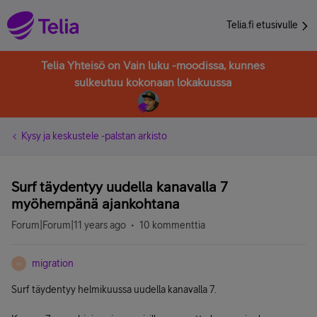
Telia.fi etusivulle
Telia Yhteisö on Vain luku -moodissa, kunnes
sulkeutuu kokonaan lokakuussa
Kysy ja keskustele -palstan arkisto
Surf täydentyy uudella kanavalla 7
myöhempänä ajankohtana
Forum|Forum|11 years ago
10 kommenttia
migration
M
Surf täydentyy helmikuussa uudella kanavalla 7.