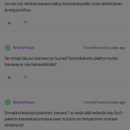
no niin nyt vihdoin kanava näkyy bonuskanavalla. tosin tekstitykset
ja epg puuttuu.
Anonymous
Forum|Forum|16 years ago
A
No missä tää uus kanava nyt luuraa? bonuskatselu päättyi mutta
kanavaa ei näy kanavalistalla?
Anonymous
Forum|Forum|16 years ago
A
Ennakkotiedoista poiketen, kanava 7 ei vielä tällä hetkellä näy Surf -
paketin kanavatarjonnassa vaan muutos on tietojemme mukaan
viivästynyt.