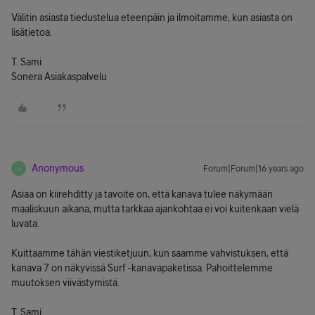
Välitin asiasta tiedustelua eteenpäin ja ilmoitamme, kun asiasta on
lisätietoa.
T. Sami
Sonera Asiakaspalvelu
Anonymous
Forum|Forum|16 years ago
A
Asiaa on kiirehditty ja tavoite on, että kanava tulee näkymään
maaliskuun aikana, mutta tarkkaa ajankohtaa ei voi kuitenkaan vielä
luvata.
Kuittaamme tähän viestiketjuun, kun saamme vahvistuksen, että
kanava 7 on näkyvissä Surf -kanavapaketissa. Pahoittelemme
muutoksen viivästymistä.
T. Sami