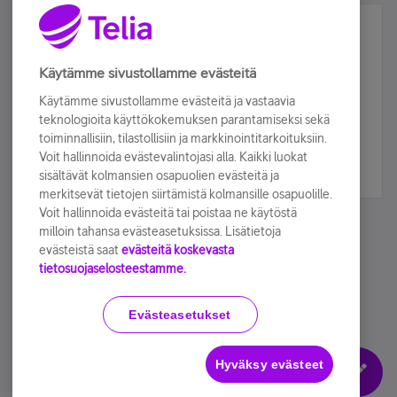
Älä jää paitsi – osallistu ja voita!
Tilaa Telian uutiskirje ja olet mukana arvonnassa.
Käytämme sivustollamme evästeitä
Samalla saat parhaat asiakasedut suoraan
Käytämme sivustollamme evästeitä ja vastaavia
sähköpostiisi.
teknologioita käyttökokemuksen parantamiseksi sekä
toiminnallisiin, tilastollisiin ja markkinointitarkoituksiin.
Voit hallinnoida evästevalintojasi alla. Kaikki luokat
Tilaa nyt
sisältävät kolmansien osapuolien evästeitä ja
merkitsevät tietojen siirtämistä kolmansille osapuolille.
Voit hallinnoida evästeitä tai poistaa ne käytöstä
milloin tahansa evästeasetuksissa. Lisätietoja
evästeistä saat
evästeitä koskevasta
tietosuojaselosteestamme.
Käyttöehdot
Accessibility statement
Evästeasetukset
Hyväksy evästeet
Evästeasetukset