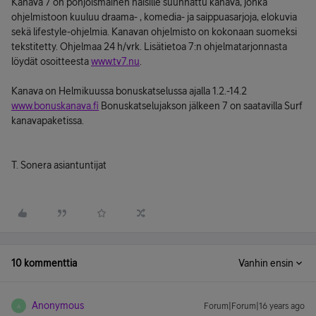
Kanava 7 on pohjoismainen naisille suunnattu kanava, jonka
ohjelmistoon kuuluu draama- , komedia- ja saippuasarjoja, elokuvia
sekä lifestyle-ohjelmia. Kanavan ohjelmisto on kokonaan suomeksi
tekstitetty. Ohjelmaa 24 h/vrk. Lisätietoa 7:n ohjelmatarjonnasta
löydät osoitteesta
www.tv7.nu
.
Kanava on Helmikuussa bonuskatselussa ajalla 1.2.-14.2
www.bonuskanava.fi
Bonuskatselujakson jälkeen 7 on saatavilla Surf
kanavapaketissa.
T. Sonera asiantuntijat
10 kommenttia
Vanhin ensin
Anonymous
Forum|Forum|16 years ago
A