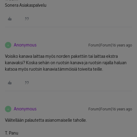
Sonera Asiakaspalvelu
Anonymous
Forum|Forum|16 years ago
A
Voisiko kanava laittaa myös norden pakettiin tai laittaa ekstra
kanavaksi? Koska sehän on ruotsin kanava ja ruotsin rajalla haluan
katsoa myös ruotsin kanavia.tämmöisiä toiveita teille.
Anonymous
Forum|Forum|16 years ago
A
Välitellään palautetta asianomaiselle taholle.
T. Panu