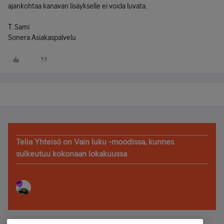
ajankohtaa kanavan lisäykselle ei voida luvata.
T. Sami
Sonera Asiakaspalvelu
Telia Yhteisö on Vain luku -moodissa, kunnes
sulkeutuu kokonaan lokakuussa