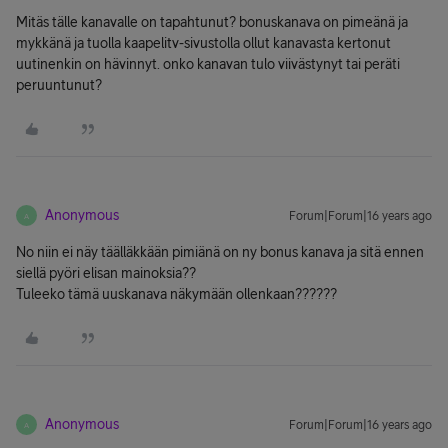
Mitäs tälle kanavalle on tapahtunut? bonuskanava on pimeänä ja
mykkänä ja tuolla kaapelitv-sivustolla ollut kanavasta kertonut
uutinenkin on hävinnyt. onko kanavan tulo viivästynyt tai peräti
peruuntunut?
Anonymous
Forum|Forum|16 years ago
A
No niin ei näy täälläkkään pimiänä on ny bonus kanava ja sitä ennen
siellä pyöri elisan mainoksia??
Tuleeko tämä uuskanava näkymään ollenkaan??????
Anonymous
Forum|Forum|16 years ago
A