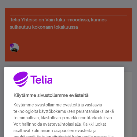
Telia Yhteisö on Vain luku -moodissa, kunnes
sulkeutuu kokonaan lokakuussa
Älä jää paitsi – osallistu ja voita!
Tilaa Telian uutiskirje ja olet mukana arvonnassa.
Käytämme sivustollamme evästeitä
Samalla saat parhaat asiakasedut suoraan
Käytämme sivustollamme evästeitä ja vastaavia
sähköpostiisi.
teknologioita käyttökokemuksen parantamiseksi sekä
toiminnallisiin, tilastollisiin ja markkinointitarkoituksiin.
Voit hallinnoida evästevalintojasi alla. Kaikki luokat
Tilaa nyt
sisältävät kolmansien osapuolien evästeitä ja