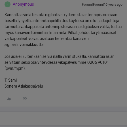
Anonymous
Forum|Forum|16 years ago
A
Kannattaa vielä testata digiboksin kytkemistä antennipistorasiaan
toisella lyhyellä antennikaapelilla. Jos käytössä on ollut jatkojohtoja
tai muita välikappaleita antennipistorasian ja digiboksin välillä, testaa
myös kanavien toimintaa ilman niitä. Pitkät johdot tai ylimääräiset
välikappaleet voivat osaltaan heikentää kanavien
signaalinvoimakkuutta.
Jos asia ei kuitenkaan selviä näillä varmistuksilla, kannattaa asian
selvittämiseksi olla yhteydessä vikapalvelumme 0206 90101
(pvm/mpm).
T. Sami
Sonera Asiakaspalvelu