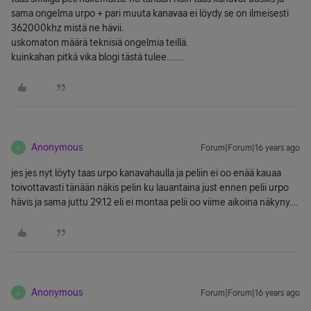
sama ongelma urpo + pari muuta kanavaa ei löydy se on ilmeisesti
362000khz mistä ne hävii.
uskomaton määrä teknisiä ongelmia teillä.
kuinkahan pitkä vika blogi tästä tulee........
Anonymous
Forum|Forum|16 years ago
A
jes jes nyt löyty taas urpo kanavahaulla ja peliin ei oo enää kauaa
toivottavasti tänään näkis pelin ku lauantaina just ennen pelii urpo
hävis ja sama juttu 29.12 eli ei montaa pelii oo viime aikoina näkyny....
Anonymous
Forum|Forum|16 years ago
A