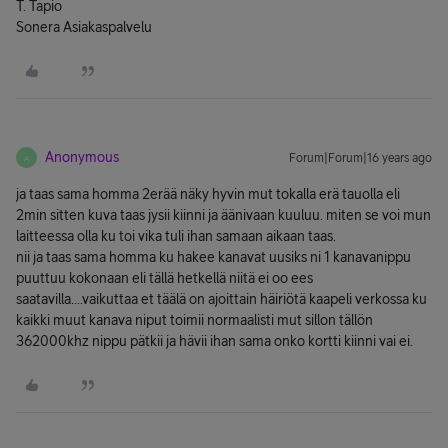
T. Tapio
Sonera Asiakaspalvelu
Anonymous
Forum|Forum|16 years ago
A
ja taas sama homma 2erää näky hyvin mut tokalla erä tauolla eli
2min sitten kuva taas jysii kiinni ja äänivaan kuuluu. miten se voi mun
laitteessa olla ku toi vika tuli ihan samaan aikaan taas.
nii ja taas sama homma ku hakee kanavat uusiks ni 1 kanavanippu
puuttuu kokonaan eli tällä hetkellä niitä ei oo ees
saatavilla....vaikuttaa et täälä on ajoittain häiriötä kaapeli verkossa ku
kaikki muut kanava niput toimii normaalisti mut sillon tällön
362000khz nippu pätkii ja hävii ihan sama onko kortti kiinni vai ei.