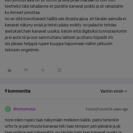
kun jonotus aika on yli 30min ja siitä pitää maksaa no huh huh
teettekö tätä tahallanne et pistätte kanavat poikki ja sit rahastatte
ku ihmiset jonottaa.
no se siitä toivottavasti täältä sais ilmasta apua. eli tänään aamulla ei
kanavat näkyny enää ja teksti pääsy evätty. no palautin tehdas
asetukset,hain kanavat uusiksi, katoin että digiboksi tunnistaa kortin
ja ei auta nii ja oon sammuttanu laitteet ja ottanu töpselit irti.
siis please helppiä rupee kuuppa hajoomaan näihin jatkuviin
teknisiin ongelmiin.
9 kommenttia
Vanhin ensin
Anonymous
Forum|Forum|16 years ago
A
nonii eilen rupes taas näkymään melkeen kaikki. paitsi tietenkin
urho tv ja pari muuta kanavaa teki taas tempun peli päivänä ja jäi
taas smliiga peli näkemättä. no tänään hain taas kanavat uusiks ja