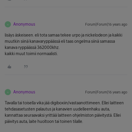
Anonymous
Forum|Forum|16 years ago
A
lisäys äskeiseen. eli tota samaa tekee urpo ja nickelodeon ja kaikki
muutkin siinä kanavaryppäässä eli taas ongelma siinä samassa
kanava ryppäässä 362000khz.
kaikki muut toimii normaalisti.
Anonymous
Forum|Forum|16 years ago
A
Tavalla tai toisella vika jää digiboxiin/vastaanottimeen. Ellei laitteen
tehdasasetusten palautus ja kanavien uudelleenhaku auta,
kannattaa seuraavaksi yrittää laitteen ohjelmiston päivitystä. Ellei
päivitys auta, laite huoltoon tai toinen tilalle.