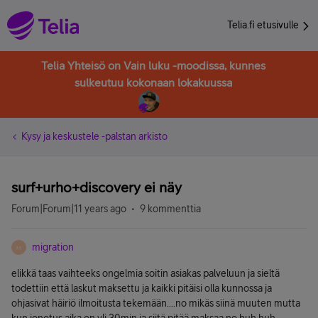
Telia.fi etusivulle
Telia Yhteisö on Vain luku -moodissa, kunnes
sulkeutuu kokonaan lokakuussa
Kysy ja keskustele -palstan arkisto
surf+urho+discovery ei näy
Forum|Forum|11 years ago
9 kommenttia
migration
M
elikkä taas vaihteeks ongelmia soitin asiakas palveluun ja sieltä
todettiin että laskut maksettu ja kaikki pitäisi olla kunnossa ja
ohjasivat häiriö ilmoitusta tekemään....no mikäs siinä muuten mutta