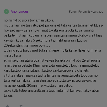
Anonymous
Forum|Forum|16 years ago
A
no nii nyt oli pitkä tovi ilman vikoja.
mut tänään ne taas alko peli päivänä eli tällä kertaa tällänen et blues-
hpk peli näky 2erää hyvin, mut tokalla erä tauolla kuva jumahti
paikalle mut ääni kuuluu ja hetken päästä sammuu digiboksi. sit taas
käyntiin kuva näkyy 5 sekunttii sit jumahtaa ja ääni kuuluu
20sekunttii sit sammuu boksi.....
luulin jo et tv hajos. mut tota ei ilmene muilla kanavilla ei normi eikä
maksullisilla.
eli mikäköhän sitä urpoa nyt vaivaa toi vika on nyt ollu 2erä tauosta
ja nyt 3erää pelattu 13min ja ei tota jumitteluu boxin sammutteluu
kärsi kattoo kai se pitää sit kattoo vaikka discovery chanelii.
vituttaa jälleen maksaa täyttä hintaa näkemättä peliä loppuun no
tällä kertaa näki sentään alun...no edistystä sekin. seuraavaks ku
näkis ne loputki 20min ni ei vituttais näin paljoo.
lasku kyllä tulee aina ajallaan ja täys hinta mut kanavat näkyy sillon
tällön.