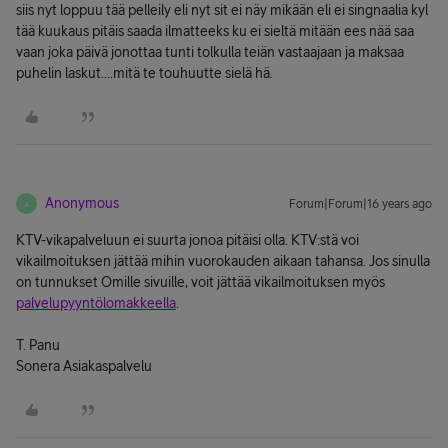
siis nyt loppuu tää pelleily eli nyt sit ei näy mikään eli ei singnaalia kyl
tää kuukaus pitäis saada ilmatteeks ku ei sieltä mitään ees nää saa
vaan joka päivä jonottaa tunti tolkulla teiän vastaajaan ja maksaa
puhelin laskut....mitä te touhuutte sielä hä.
Anonymous
Forum|Forum|16 years ago
A
KTV-vikapalveluun ei suurta jonoa pitäisi olla. KTV:stä voi
vikailmoituksen jättää mihin vuorokauden aikaan tahansa. Jos sinulla
on tunnukset Omille sivuille, voit jättää vikailmoituksen myös
palvelupyyntölomakkeella
.
T. Panu
Sonera Asiakaspalvelu