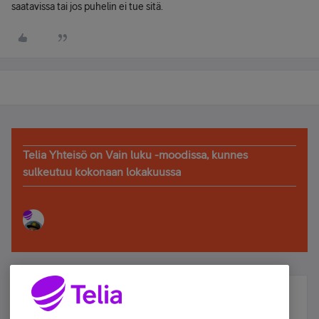
saatavissa tai jos puhelin ei tue sitä.
Telia Yhteisö on Vain luku -moodissa, kunnes
sulkeutuu kokonaan lokakuussa
Älä jää paitsi – osallistu ja voita!