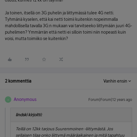
osuus, kunnes 12 kk on täynnä?
Ja toinen, itsellä on 3G puhelin ja liittymässä tulee 4G netti.
Tyhmänä kyselen, että kai netti toimii kuitenkin nopeimmalla
mahdollisella tavalla 3G:n mukaan vai tarvitseeko liittymään juuri 4G-
puhelimen? Ymmärrän että netti ei silloin toimi niin nopeasti kuin
voisi, mutta toimiiko se kuitenkin?
2 kommenttia
Vanhin ensin
Anonymous
Forum|Forum|12 years ago
A
lindski kirjoitti:
Teillä on 12kk tarjous Suurenmoinen -liittymästä. Jos
sellaisen tilaa onko liittymä määräaikainen ja mitä tapahtuu