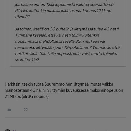
jos haluaa ennen 12kk loppumista vaihtaa operaattoria?
Pitääkö kuitenkin maksaa jokin osuus, kunnes 12 kk on
täynnä?
Ja toinen, itsellä on 3G puhelin ja liittymässä tulee 4G netti.
Tyhmänä kyselen, että kai netti toimii kuitenkin
nopeimmalla mahdollisella tavalla 3G:n mukaan vai
tarvitseeko liittymään juuri 4G-puhelimen? Ymmärrän että
netti ei silloin toimi niin nopeasti kuin voisi, mutta toimiiko
se kuitenkin?
Harkitsin itsekin tuota Suuremmoinen liittymää, mutta vaikka
mainostetaan 4G:nä, niin liittymän kuvauksessa maksiminopeus on
21 Mbit/s (eli 3G nopeus).