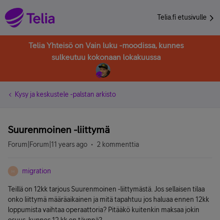
Telia.fi etusivulle
Telia Yhteisö on Vain luku -moodissa, kunnes
sulkeutuu kokonaan lokakuussa
Kysy ja keskustele -palstan arkisto
Suurenmoinen -liittymä
Forum|Forum|11 years ago
2 kommenttia
migration
M
Teillä on 12kk tarjous Suurenmoinen -liittymästä. Jos sellaisen tilaa
onko liittymä määräaikainen ja mitä tapahtuu jos haluaa ennen 12kk
loppumista vaihtaa operaattoria? Pitääkö kuitenkin maksaa jokin