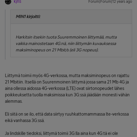
kjns
Forum|Forum|12 years ago
MIN1 kirjoitti:
Harkitsin itsekin tuota Suuremmoinen liittymää, mutta
vaikka mainostetaan 4G:nä, niin liittymän kuvauksessa
maksiminopeus on 21 Mbit/s (eli 3G nopeus).
Liittymä toimii myös 4G-verkossa, mutta maksiminopeus on rajattu
21 Mbitiin. Itsellä on Suurenmoinen liittymä jossa sama 21 Mb 4G ja
aina ollessa aidossa 4G-verkossa (LTE) ovat siirtonopeudet lähes
poikkeuksetta tuolla maksimissa kun 3G:ssä jäädään monesti vähän
alemmas.
Eli siitä on se ilo, että data siirtyy ruuhkattomammassa lte-verkossa
eikä vanhassa 3G:ssä.
Ja lindskille tiedoksi, liittymä toimii 3G:lla aina kun 4G:tä ei ole