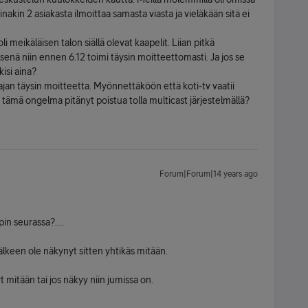
nakin 2 asiakasta ilmoittaa samasta viasta ja vieläkään sitä ei
 meikäläisen talon siällä olevat kaapelit. Liian pitkä
enä niin ennen 6.12 toimi täysin moitteettomasti. Ja jos se
kisi aina?
ajan täysin moitteetta. Myönnettäköön että koti-tv vaatii
ämä ongelma pitänyt poistua tolla multicast järjestelmällä?
Forum|Forum|14 years ago
in seurassa?....
jälkeen ole näkynyt sitten yhtikäs mitään.
t mitään tai jos näkyy niin jumissa on.