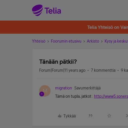
Telia Yhteisö on Va
Yhteisö
Foorumin etusivu
Arkisto
Kysy ja kesku
Tänään pätkii?
Forum|Forum|11 years ago
7 kommenttia
9 k
migration
Savumerkittäjä
M
Tämä on tupla, jatkot :
http://www5.sonera
Tykkää