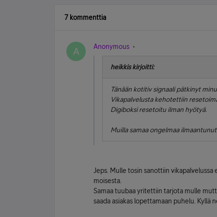
7 kommenttia
Anonymous
A
heikkis kirjoitti:
Tänään kotitiv signaali pätkinyt minu
Vikapalvelusta kehotettiin resetoima
Digiboksi resetoitu ilman hyötyä.
Muilla samaa ongelmaa ilmaantunut
Jeps. Mulle tosin sanottiin vikapalvelussa e
moisesta.
Samaa tuubaa yritettiin tarjota mulle mut
saada asiakas lopettamaan puhelu. Kyllä ne 