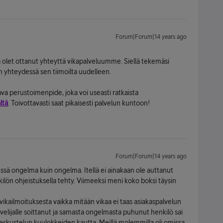
Forum|Forum|14 years ago
ttä olet ottanut yhteyttä vikapalveluumme. Siellä tekemäsi
an yhteydessä sen tiimoilta uudelleen.
ava perustoimenpide, joka voi useasti ratkaista
ltä
. Toivottavasti saat pikaisesti palvelun kuntoon!
Forum|Forum|14 years ago
essä ongelma kuin ongelma. Itellä ei ainakaan ole auttanut
ilön ohjeistuksella tehty. Viimeeksi meni koko boksi täysin
 vikailmoituksesta vaikka mitään vikaa ei taas asiakaspalvelun
lvelijalle soittanut ja samasta ongelmasta puhunut henkilö sai
eskustelun kuulokkeiden kautta. Meillä molemmilla oli omissa