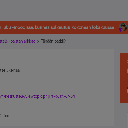
in luku -moodissa, kunnes sulkeutuu kokonaan lokakuussa
stele -palstan arkisto
Tänään pätkii?
atselukertaa
.fi/keskustele/viewtopic.php?f=67&t=7984
Jaa