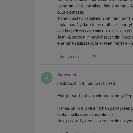
(soneran) laitteissa vikaa. Jännä homma. Ai
ollut olemassa.
Toinen mistä vikapalvelun ihminen moitti oli
mukamas. Nyt kun tulee multicast lähetyks
olisi kaapeleissa vika niin eikö se silloin pät
Ja mikä outoa niin nettiyhteys toimi koko 
enemmän kaistaa pyöriäkseen mutta eikö t
Tykkää
Anonymous
A
Sähköpostiin tuli seuraava viesti:
Mitä jos viettäisit viikonlopun Johnny Depp
Hahaa, onko tuo vitsi ? Eihän päivityksen 
Onko muilla samoja ongelmia ?
Boxi päivitetty ja sen jälkeen ei ole näkyny