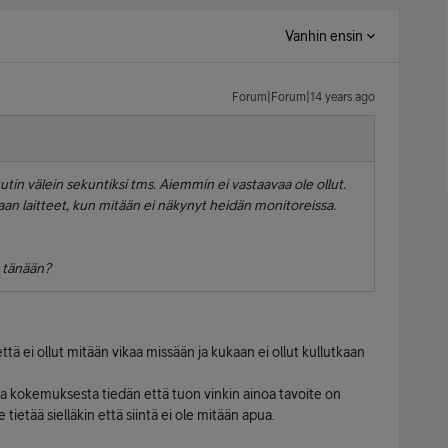
Vanhin ensin
Forum|Forum|14 years ago
utin välein sekuntiksi tms. Aiemmin ei vastaavaa ole ollut.
an laitteet, kun mitään ei näkynyt heidän monitoreissa.
 tänään?
ttä ei ollut mitään vikaa missään ja kukaan ei ollut kullutkaan
ta kokemuksesta tiedän että tuon vinkin ainoa tavoite on
tietää sielläkin että siintä ei ole mitään apua.