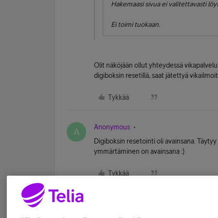
Hakemaasi sivua ei valitettavasti löy
Ei toimi tuokaan.
Olit näköjään ollut yhteydessä vikapalvelu
digiboksin resetillä, saat jätettyä vikailm
Tykkää
Anonymous
A
Digiboksin resetointi oli avainsana. Täyty
ymmärtäminen on avainsana :)
Tykkää