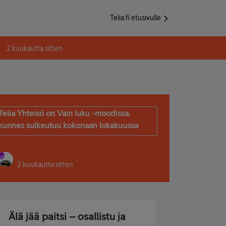
Telia.fi etusivulle
2 kuukautta sitten
Telia Yhteisö on Vain luku -moodissa,
kunnes sulkeutuu kokonaan lokakuussa
2 kuukautta sitten
Älä jää paitsi – osallistu ja