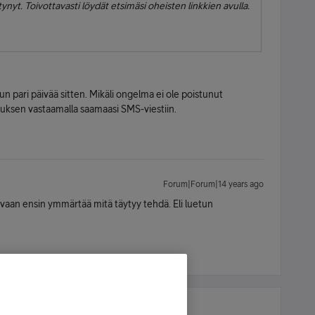
tynyt. Toivottavasti löydät etsimäsi oheisten linkkien avulla.
un pari päivää sitten. Mikäli ongelma ei ole poistunut
oituksen vastaamalla saamaasi SMS-viestiin.
Forum|Forum|14 years ago
y vaan ensin ymmärtää mitä täytyy tehdä. Eli luetun