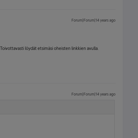
Forum|Forum|14 years ago
 Toivottavasti löydät etsimäsi oheisten linkkien avulla.
Forum|Forum|14 years ago