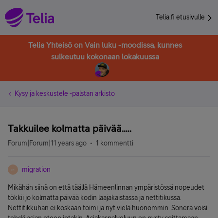
Telia.fi etusivulle
Telia Yhteisö on Vain luku -moodissa, kunnes
sulkeutuu kokonaan lokakuussa
Kysy ja keskustele -palstan arkisto
Takkuilee kolmatta päivää.....
Forum|Forum|11 years ago
1 kommentti
migration
M
Mikähän siinä on että täällä Hämeenlinnan ympäristössä nopeudet
tökkii jo kolmatta päivää kodin laajakaistassa ja nettitikussa.
Nettitikkuhan ei koskaan toimi ja nyt vielä huonommin. Sonera voisi