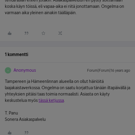
tehdä asian eteen jotakin. Asiakaspalveluun en pysty soittamaan
koska käyn töissä, eli vapaa-aika ei riitä jonottamaan. Ongelma on
varmaan aika yleinen ainakin täälläpäin.
1 kommentti
Anonymous
Forum|Forum|16 years ago
A
Tampereen ja Hämeenlinnan alueella on ollut häiriöitä
laajakaistaverkossa. Ongelma on saatu korjattua tänään iltapäivällä ja
yhteyksien pitäisi taas toimia normaalisti. Asiasta on käyty
keskustelua myös
tässä ketjussa
.
T. Panu
Sonera Asiakaspalvelu