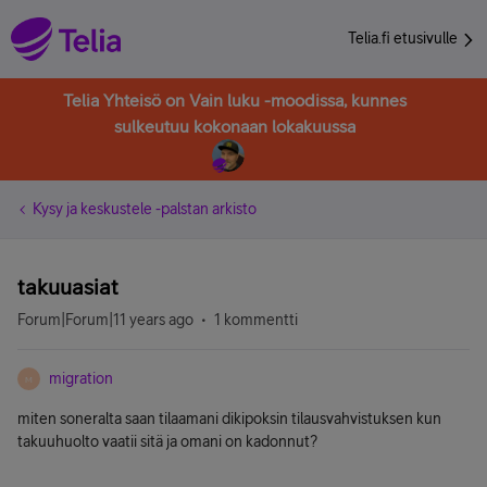
Telia.fi etusivulle
Telia Yhteisö on Vain luku -moodissa, kunnes
sulkeutuu kokonaan lokakuussa
Kysy ja keskustele -palstan arkisto
takuuasiat
Forum|Forum|11 years ago
1 kommentti
migration
M
miten soneralta saan tilaamani dikipoksin tilausvahvistuksen kun
takuuhuolto vaatii sitä ja omani on kadonnut?