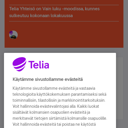
Telia Yhteisö on Vain luku -moodissa, kunnes
sulkeutuu kokonaan lokakuussa
Älä jää paitsi – osallistu ja voita!
Tilaa Telian uutiskirje ja olet mukana arvonnassa.
Käytämme sivustollamme evästeitä
Samalla saat parhaat asiakasedut suoraan
Käytämme sivustollamme evästeitä ja vastaavia
sähköpostiisi.
teknologioita käyttökokemuksen parantamiseksi sekä
toiminnallisiin, tilastollisiin ja markkinointitarkoituksiin.
Voit hallinnoida evästevalintojasi alla. Kaikki luokat
Tilaa nyt
sisältävät kolmansien osapuolien evästeitä ja
merkitsevät tietojen siirtämistä kolmansille osapuolille.
Voit hallinnoida evästeitä tai poistaa ne käytöstä