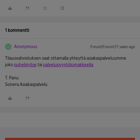
1 kommentti
Anonymous
Forum|Forum|17 years ago
A
Tilausvahvistuksen saat ottamalla yhteyttä asiakaspalveluumme
joko
puhelimitse
tai
palvelupyyntölomakkeella
.
T. Panu
Sonera Asiakaspalvelu